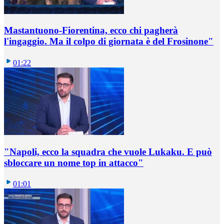
Mastantuono-Fiorentina, ecco chi pagherà
l'ingaggio. Ma il colpo di giornata è del Frosinone"
01:22
"Napoli, ecco la squadra che vuole Lukaku. E può
sbloccare un nome top in attacco"
01:01