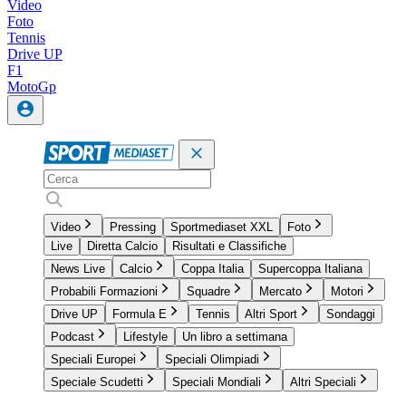
Video
Foto
Tennis
Drive UP
F1
MotoGp
Video
Pressing
Sportmediaset XXL
Foto
Live
Diretta Calcio
Risultati e Classifiche
News Live
Calcio
Coppa Italia
Supercoppa Italiana
Probabili Formazioni
Squadre
Mercato
Motori
Drive UP
Formula E
Tennis
Altri Sport
Sondaggi
Podcast
Lifestyle
Un libro a settimana
Speciali Europei
Speciali Olimpiadi
Speciale Scudetti
Speciali Mondiali
Altri Speciali