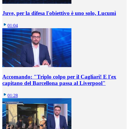
Juve, per la difesa l'obiettivo è uno solo, Lucumì
01:04
Accomando: "Triplo colpo per il Cagliari! E l'ex
capitano del Barcellona passa al Liverpool"
01:28