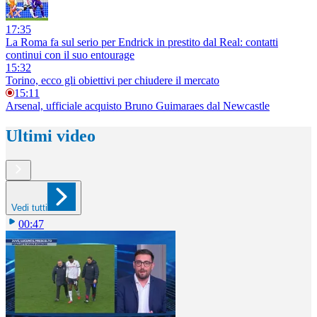
17:35
La Roma fa sul serio per Endrick in prestito dal Real: contatti
continui con il suo entourage
15:32
Torino, ecco gli obiettivi per chiudere il mercato
15:11
Arsenal, ufficiale acquisto Bruno Guimaraes dal Newcastle
Ultimi video
Vedi tutti
00:47