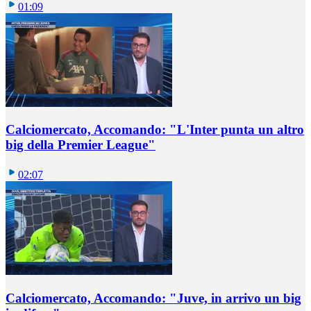
01:09
Calciomercato, Accomando: "L'Inter punta un altro
big della Premier League"
02:07
Calciomercato, Accomando: "Juve, in arrivo un big