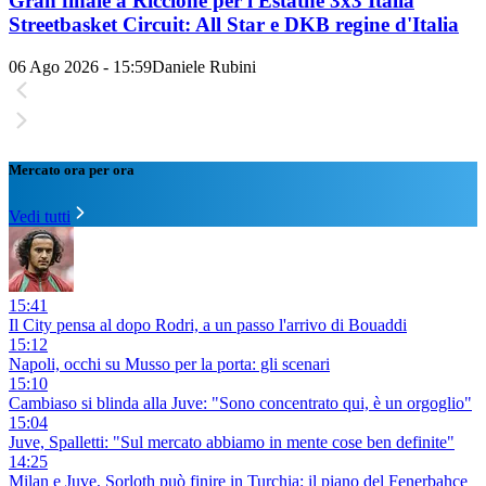
Gran finale a Riccione per l'Estathé 3x3 Italia
Streetbasket Circuit: All Star e DKB regine d'Italia
06 Ago 2026 - 15:59
Daniele Rubini
Mercato ora per ora
Vedi tutti
15:41
Il City pensa al dopo Rodri, a un passo l'arrivo di Bouaddi
15:12
Napoli, occhi su Musso per la porta: gli scenari
15:10
Cambiaso si blinda alla Juve: "Sono concentrato qui, è un orgoglio"
15:04
Juve, Spalletti: "Sul mercato abbiamo in mente cose ben definite"
14:25
Milan e Juve, Sorloth può finire in Turchia: il piano del Fenerbahce