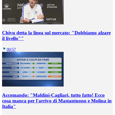
Chivu detta la linea sul mercato: "Dobbiamo alzare
il livello""
00:57
Accomando: "Maldini-Cagliari, tutto fatto! Ecco
cosa manca per l'arrivo di Mastantuono e Molina in
Italia"