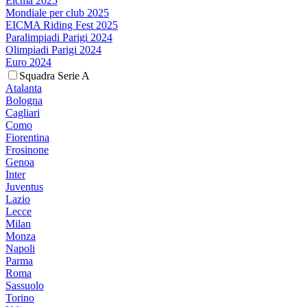
Eicma 2025
Mondiale per club 2025
EICMA Riding Fest 2025
Paralimpiadi Parigi 2024
Olimpiadi Parigi 2024
Euro 2024
Squadra Serie A
Atalanta
Bologna
Cagliari
Como
Fiorentina
Frosinone
Genoa
Inter
Juventus
Lazio
Lecce
Milan
Monza
Napoli
Parma
Roma
Sassuolo
Torino