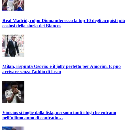
Real Madrid, colpo Diomandé: ecco la top 10 degli acquisti più
costosi della storia dei Blancos
Milan, rispunta Osorio: è il jolly perfetto per Amorim. E può
arrivare senza l'addio di Leao
Vinicius si toglie dalla lista, ma sono tanti i big che entrano
nell’ultimo anno di contratto…