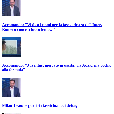
Accomando: "Vi dico i nomi per la fascia destra dell'Inter.
Romero cuoce a fuoco lento…"
Accomando: "Juventus, mercato in uscita: via Adzic, ma occhio
alla formula"
Milan-Leao: le parti si riavvicinano, i dettagli