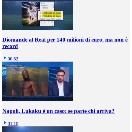
Diomande al Real per 140 milioni di euro, ma non è
record
00:52
Napoli, Lukaku è un caso: se parte chi arriva?
01:10