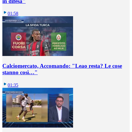
in difesa"
01:58
Calciomercato, Accomando: "Leao resta? Le cose
stanno così…"
01:35