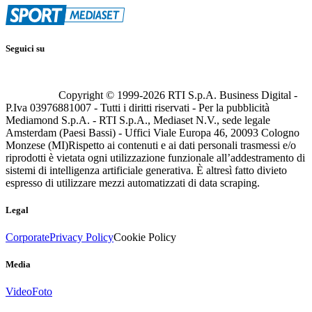
Seguici su
Copyright © 1999-
2026
RTI S.p.A. Business Digital -
P.Iva 03976881007 - Tutti i diritti riservati - Per la pubblicità
Mediamond S.p.A. - RTI S.p.A., Mediaset N.V., sede legale
Amsterdam (Paesi Bassi) - Uffici Viale Europa 46, 20093 Cologno
Monzese (MI)
Rispetto ai contenuti e ai dati personali trasmessi e/o
riprodotti è vietata ogni utilizzazione funzionale all’addestramento di
sistemi di intelligenza artificiale generativa. È altresì fatto divieto
espresso di utilizzare mezzi automatizzati di data scraping.
Legal
Corporate
Privacy Policy
Cookie Policy
Media
Video
Foto