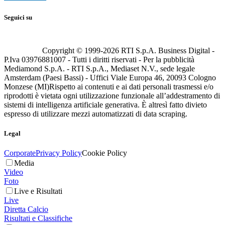
Seguici su
Copyright © 1999-
2026
RTI S.p.A. Business Digital -
P.Iva 03976881007 - Tutti i diritti riservati - Per la pubblicità
Mediamond S.p.A. - RTI S.p.A., Mediaset N.V., sede legale
Amsterdam (Paesi Bassi) - Uffici Viale Europa 46, 20093 Cologno
Monzese (MI)
Rispetto ai contenuti e ai dati personali trasmessi e/o
riprodotti è vietata ogni utilizzazione funzionale all’addestramento di
sistemi di intelligenza artificiale generativa. È altresì fatto divieto
espresso di utilizzare mezzi automatizzati di data scraping.
Legal
Corporate
Privacy Policy
Cookie Policy
Media
Video
Foto
Live e Risultati
Live
Diretta Calcio
Risultati e Classifiche