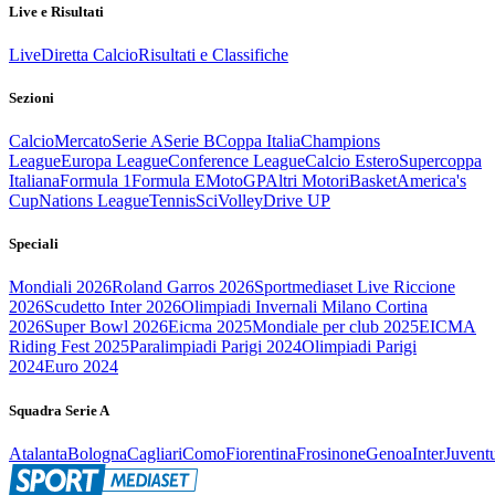
Live e Risultati
Live
Diretta Calcio
Risultati e Classifiche
Sezioni
Calcio
Mercato
Serie A
Serie B
Coppa Italia
Champions
League
Europa League
Conference League
Calcio Estero
Supercoppa
Italiana
Formula 1
Formula E
MotoGP
Altri Motori
Basket
America's
Cup
Nations League
Tennis
Sci
Volley
Drive UP
Speciali
Mondiali 2026
Roland Garros 2026
Sportmediaset Live Riccione
2026
Scudetto Inter 2026
Olimpiadi Invernali Milano Cortina
2026
Super Bowl 2026
Eicma 2025
Mondiale per club 2025
EICMA
Riding Fest 2025
Paralimpiadi Parigi 2024
Olimpiadi Parigi
2024
Euro 2024
Squadra Serie A
Atalanta
Bologna
Cagliari
Como
Fiorentina
Frosinone
Genoa
Inter
Juvent