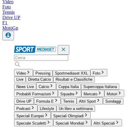
Video
Foto
Tennis
Drive UP
F1
MotoGp
Video
Pressing
Sportmediaset XXL
Foto
Live
Diretta Calcio
Risultati e Classifiche
News Live
Calcio
Coppa Italia
Supercoppa Italiana
Probabili Formazioni
Squadre
Mercato
Motori
Drive UP
Formula E
Tennis
Altri Sport
Sondaggi
Podcast
Lifestyle
Un libro a settimana
Speciali Europei
Speciali Olimpiadi
Speciale Scudetti
Speciali Mondiali
Altri Speciali