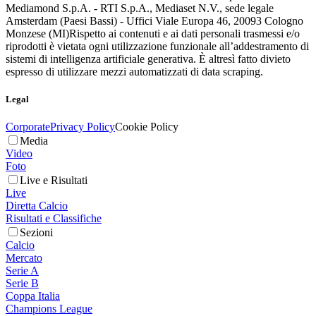
Mediamond S.p.A. - RTI S.p.A., Mediaset N.V., sede legale
Amsterdam (Paesi Bassi) - Uffici Viale Europa 46, 20093 Cologno
Monzese (MI)
Rispetto ai contenuti e ai dati personali trasmessi e/o
riprodotti è vietata ogni utilizzazione funzionale all’addestramento di
sistemi di intelligenza artificiale generativa. È altresì fatto divieto
espresso di utilizzare mezzi automatizzati di data scraping.
Legal
Corporate
Privacy Policy
Cookie Policy
Media
Video
Foto
Live e Risultati
Live
Diretta Calcio
Risultati e Classifiche
Sezioni
Calcio
Mercato
Serie A
Serie B
Coppa Italia
Champions League