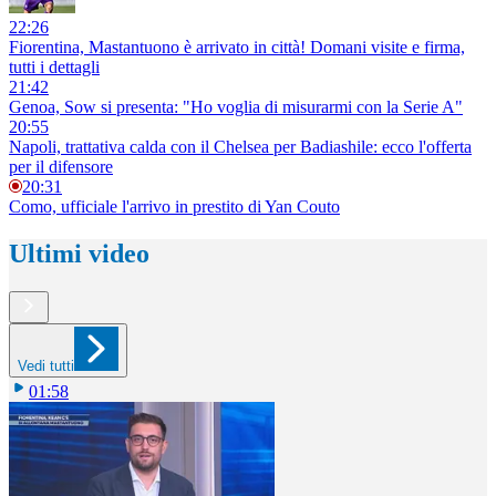
22:26
Fiorentina, Mastantuono è arrivato in città! Domani visite e firma,
tutti i dettagli
21:42
Genoa, Sow si presenta: "Ho voglia di misurarmi con la Serie A"
20:55
Napoli, trattativa calda con il Chelsea per Badiashile: ecco l'offerta
per il difensore
20:31
Como, ufficiale l'arrivo in prestito di Yan Couto
Ultimi video
Vedi tutti
01:58