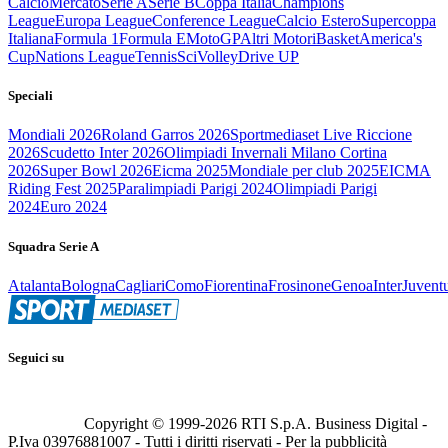
Calcio
Mercato
Serie A
Serie B
Coppa Italia
Champions
League
Europa League
Conference League
Calcio Estero
Supercoppa
Italiana
Formula 1
Formula E
MotoGP
Altri Motori
Basket
America's
Cup
Nations League
Tennis
Sci
Volley
Drive UP
Speciali
Mondiali 2026
Roland Garros 2026
Sportmediaset Live Riccione
2026
Scudetto Inter 2026
Olimpiadi Invernali Milano Cortina
2026
Super Bowl 2026
Eicma 2025
Mondiale per club 2025
EICMA
Riding Fest 2025
Paralimpiadi Parigi 2024
Olimpiadi Parigi
2024
Euro 2024
Squadra Serie A
Atalanta
Bologna
Cagliari
Como
Fiorentina
Frosinone
Genoa
Inter
Juvent
Seguici su
Copyright © 1999-
2026
RTI S.p.A. Business Digital -
P.Iva 03976881007 - Tutti i diritti riservati - Per la pubblicità