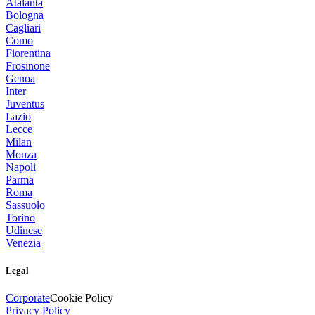
Atalanta
Bologna
Cagliari
Como
Fiorentina
Frosinone
Genoa
Inter
Juventus
Lazio
Lecce
Milan
Monza
Napoli
Parma
Roma
Sassuolo
Torino
Udinese
Venezia
Legal
Corporate
Cookie Policy
Privacy Policy