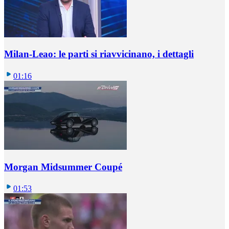
Milan-Leao: le parti si riavvicinano, i dettagli
01:16
Morgan Midsummer Coupé
01:53