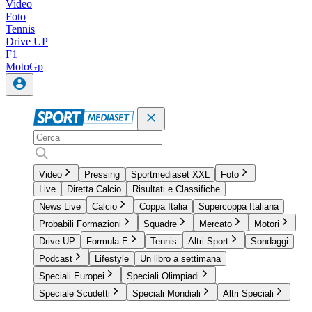
Video
Foto
Tennis
Drive UP
F1
MotoGp
Video
Pressing
Sportmediaset XXL
Foto
Live
Diretta Calcio
Risultati e Classifiche
News Live
Calcio
Coppa Italia
Supercoppa Italiana
Probabili Formazioni
Squadre
Mercato
Motori
Drive UP
Formula E
Tennis
Altri Sport
Sondaggi
Podcast
Lifestyle
Un libro a settimana
Speciali Europei
Speciali Olimpiadi
Speciale Scudetti
Speciali Mondiali
Altri Speciali