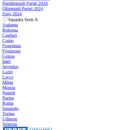
Paralimpiadi Parigi 2024
Olimpiadi Parigi 2024
Euro 2024
Squadra Serie A
Atalanta
Bologna
Cagliari
Como
Fiorentina
Frosinone
Genoa
Inter
Juventus
Lazio
Lecce
Milan
Monza
Napoli
Parma
Roma
Sassuolo
Torino
Udinese
Venezia