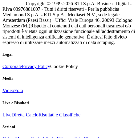
Copyright © 1999-
2026
RTI S.p.A. Business Digital -
P.Iva 03976881007 - Tutti i diritti riservati - Per la pubblicità
Mediamond S.p.A. - RTI S.p.A., Mediaset N.V., sede legale
Amsterdam (Paesi Bassi) - Uffici Viale Europa 46, 20093 Cologno
Monzese (MI)
Rispetto ai contenuti e ai dati personali trasmessi e/o
riprodotti è vietata ogni utilizzazione funzionale all’addestramento di
sistemi di intelligenza artificiale generativa. È altresì fatto divieto
espresso di utilizzare mezzi automatizzati di data scraping.
Legal
Corporate
Privacy Policy
Cookie Policy
Media
Video
Foto
Live e Risultati
Live
Diretta Calcio
Risultati e Classifiche
Sezioni