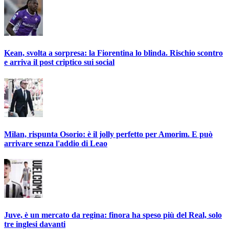
Kean, svolta a sorpresa: la Fiorentina lo blinda. Rischio scontro
e arriva il post criptico sui social
Milan, rispunta Osorio: è il jolly perfetto per Amorim. E può
arrivare senza l'addio di Leao
Juve, è un mercato da regina: finora ha speso più del Real, solo
tre inglesi davanti