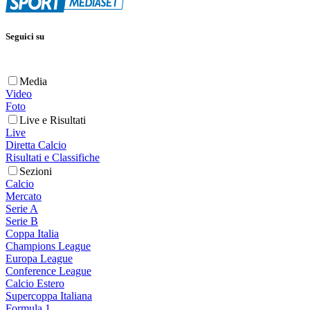
Seguici su
Media
Video
Foto
Live e Risultati
Live
Diretta Calcio
Risultati e Classifiche
Sezioni
Calcio
Mercato
Serie A
Serie B
Coppa Italia
Champions League
Europa League
Conference League
Calcio Estero
Supercoppa Italiana
Formula 1