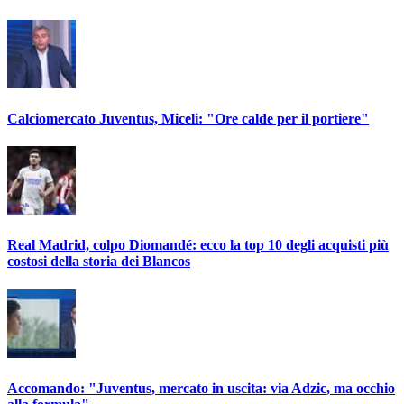
Calciomercato Juventus, Miceli: "Ore calde per il portiere"
Real Madrid, colpo Diomandé: ecco la top 10 degli acquisti più
costosi della storia dei Blancos
Accomando: "Juventus, mercato in uscita: via Adzic, ma occhio