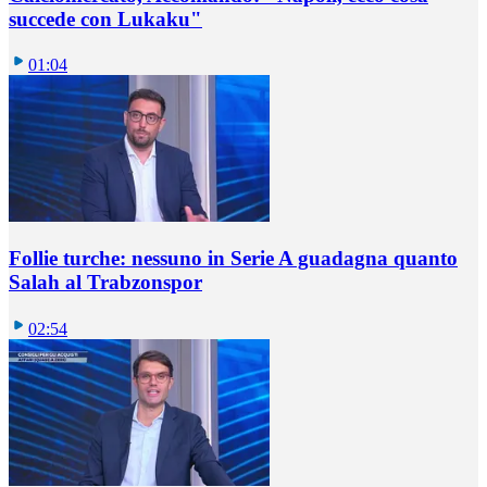
succede con Lukaku"
01:04
Follie turche: nessuno in Serie A guadagna quanto
Salah al Trabzonspor
02:54