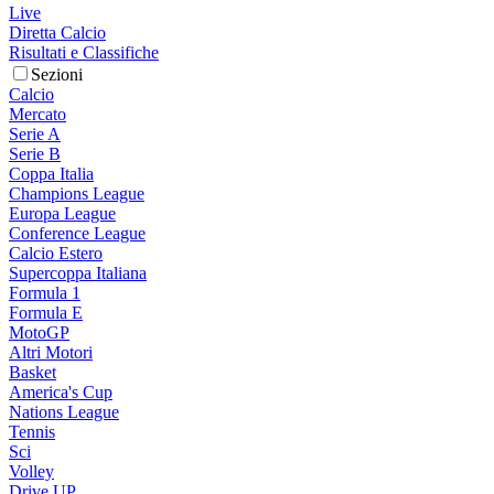
Live
Diretta Calcio
Risultati e Classifiche
Sezioni
Calcio
Mercato
Serie A
Serie B
Coppa Italia
Champions League
Europa League
Conference League
Calcio Estero
Supercoppa Italiana
Formula 1
Formula E
MotoGP
Altri Motori
Basket
America's Cup
Nations League
Tennis
Sci
Volley
Drive UP