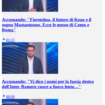
Accomando: "Fiorentina, il futuro di Kean e il
sogno Mastantuono. Ecco le mosse di Como e
Roma"
01:15
Accomando: "Vi dico i nomi per la fascia destra
dell'Inter. Romero cuoce a fuoco lento…"
00:50