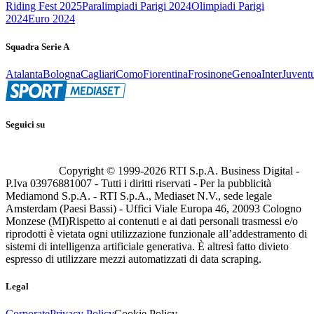
Riding Fest 2025
Paralimpiadi Parigi 2024
Olimpiadi Parigi
2024
Euro 2024
Squadra Serie A
Atalanta
Bologna
Cagliari
Como
Fiorentina
Frosinone
Genoa
Inter
Juvent
Seguici su
Copyright © 1999-
2026
RTI S.p.A. Business Digital -
P.Iva 03976881007 - Tutti i diritti riservati - Per la pubblicità
Mediamond S.p.A. - RTI S.p.A., Mediaset N.V., sede legale
Amsterdam (Paesi Bassi) - Uffici Viale Europa 46, 20093 Cologno
Monzese (MI)
Rispetto ai contenuti e ai dati personali trasmessi e/o
riprodotti è vietata ogni utilizzazione funzionale all’addestramento di
sistemi di intelligenza artificiale generativa. È altresì fatto divieto
espresso di utilizzare mezzi automatizzati di data scraping.
Legal
Corporate
Privacy Policy
Cookie Policy