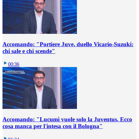
Accomando: "Portiere Juve, duello Vicario-Suzuki:
chi sale e chi scende"
00:36
Accomando: "Lucumì vuole solo la Juventus. Ecco
cosa manca per l'intesa con il Bologna"