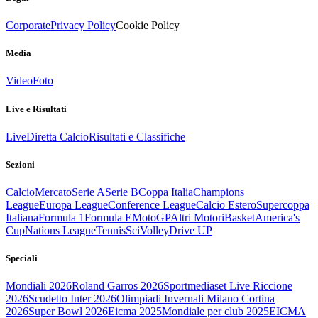
Corporate
Privacy Policy
Cookie Policy
Media
Video
Foto
Live e Risultati
Live
Diretta Calcio
Risultati e Classifiche
Sezioni
Calcio
Mercato
Serie A
Serie B
Coppa Italia
Champions
League
Europa League
Conference League
Calcio Estero
Supercoppa
Italiana
Formula 1
Formula E
MotoGP
Altri Motori
Basket
America's
Cup
Nations League
Tennis
Sci
Volley
Drive UP
Speciali
Mondiali 2026
Roland Garros 2026
Sportmediaset Live Riccione
2026
Scudetto Inter 2026
Olimpiadi Invernali Milano Cortina
2026
Super Bowl 2026
Eicma 2025
Mondiale per club 2025
EICMA