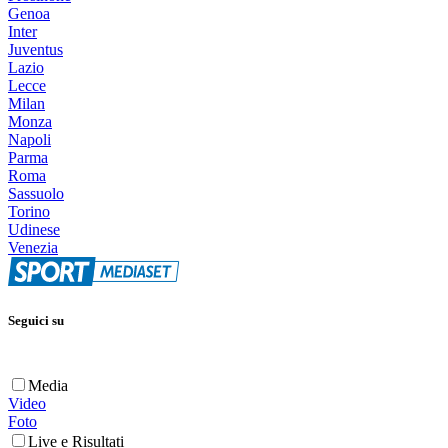
Genoa
Inter
Juventus
Lazio
Lecce
Milan
Monza
Napoli
Parma
Roma
Sassuolo
Torino
Udinese
Venezia
Seguici su
Media
Video
Foto
Live e Risultati