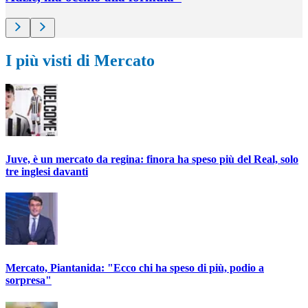
I più visti di Mercato
Juve, è un mercato da regina: finora ha speso più del Real, solo
tre inglesi davanti
Mercato, Piantanida: "Ecco chi ha speso di più, podio a
sorpresa"