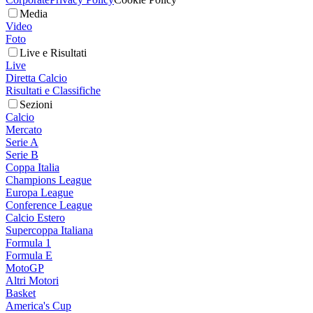
Media
Video
Foto
Live e Risultati
Live
Diretta Calcio
Risultati e Classifiche
Sezioni
Calcio
Mercato
Serie A
Serie B
Coppa Italia
Champions League
Europa League
Conference League
Calcio Estero
Supercoppa Italiana
Formula 1
Formula E
MotoGP
Altri Motori
Basket
America's Cup