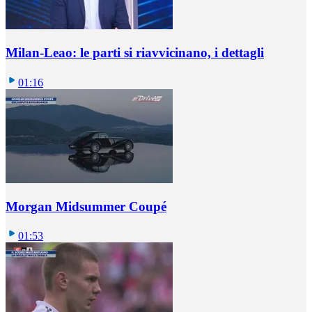
Milan-Leao: le parti si riavvicinano, i dettagli
01:16
Morgan Midsummer Coupé
01:53