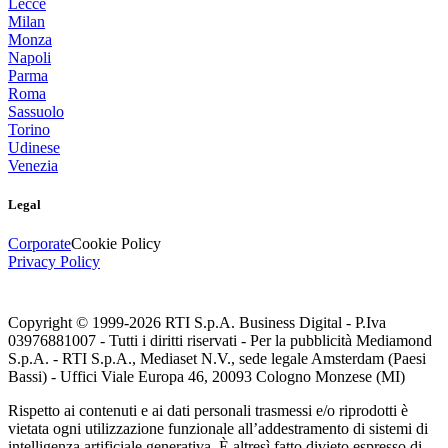
Lecce
Milan
Monza
Napoli
Parma
Roma
Sassuolo
Torino
Udinese
Venezia
Legal
Corporate
Cookie Policy
Privacy Policy
Copyright © 1999-
2026
RTI S.p.A. Business Digital - P.Iva
03976881007 - Tutti i diritti riservati - Per la pubblicità Mediamond
S.p.A. - RTI S.p.A., Mediaset N.V., sede legale Amsterdam (Paesi
Bassi) - Uffici Viale Europa 46, 20093 Cologno Monzese (MI)
Rispetto ai contenuti e ai dati personali trasmessi e/o riprodotti è
vietata ogni utilizzazione funzionale all’addestramento di sistemi di
intelligenza artificiale generativa. È altresì fatto divieto espresso di