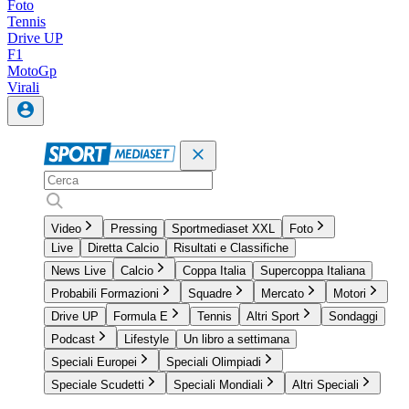
Foto
Tennis
Drive UP
F1
MotoGp
Virali
Video
Pressing
Sportmediaset XXL
Foto
Live
Diretta Calcio
Risultati e Classifiche
News Live
Calcio
Coppa Italia
Supercoppa Italiana
Probabili Formazioni
Squadre
Mercato
Motori
Drive UP
Formula E
Tennis
Altri Sport
Sondaggi
Podcast
Lifestyle
Un libro a settimana
Speciali Europei
Speciali Olimpiadi
Speciale Scudetti
Speciali Mondiali
Altri Speciali