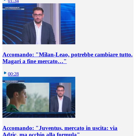
01:34
Accomando: "Milan-Leao, potrebbe cambiare tutto.
Magari a fine mercato…"
00:28
Accomando: "Juventus, mercato in uscita: via
Adzic, ma occhio alla formula"