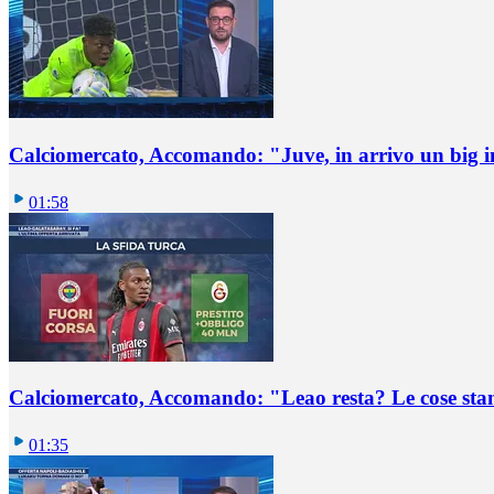
Calciomercato, Accomando: "Juve, in arrivo un big i
01:58
Calciomercato, Accomando: "Leao resta? Le cose st
01:35