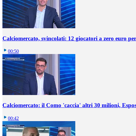
Calciomercato, svincolati: 12 giocatori a zero euro pe
00:50
Calciomercato: il Como 'caccia' altri 30 milioni, Espos
00:42