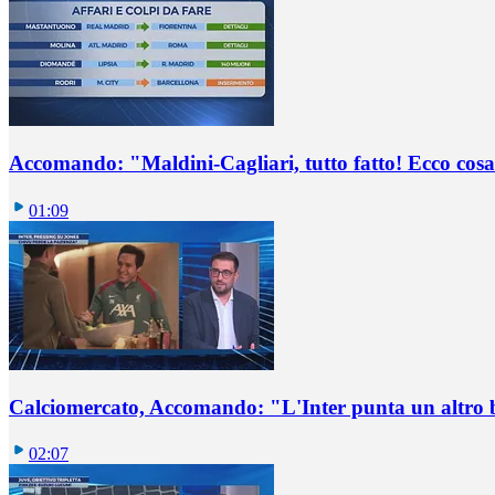
Accomando: "Maldini-Cagliari, tutto fatto! Ecco cosa
01:09
Calciomercato, Accomando: "L'Inter punta un altro 
02:07