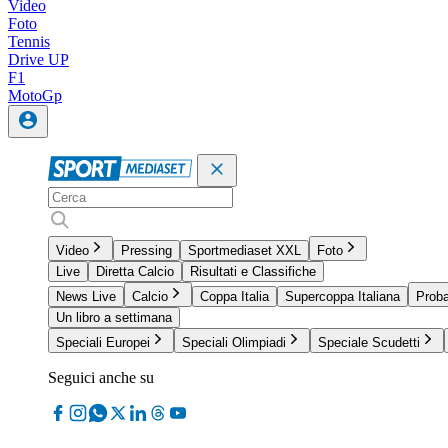
Video
Foto
Tennis
Drive UP
F1
MotoGp
Video
Pressing
Sportmediaset XXL
Foto
Live
Diretta Calcio
Risultati e Classifiche
News Live
Calcio
Coppa Italia
Supercoppa Italiana
Proba
Un libro a settimana
Speciali Europei
Speciali Olimpiadi
Speciale Scudetti
Seguici anche su