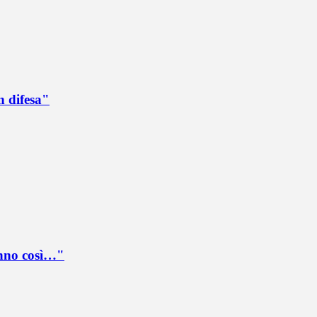
n difesa"
anno così…"