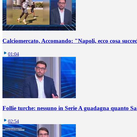
Calciomercato, Accomando: "Napoli, ecco cosa succ
01:04
Follie turche: nessuno in Serie A guadagna quanto S
02:54