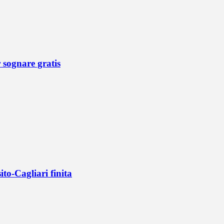
r sognare gratis
ito-Cagliari finita