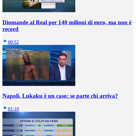
Diomande al Real per 140 milioni di euro, ma non è
record
00:52
Napoli, Lukaku è un caso: se parte chi arriva?
01:10