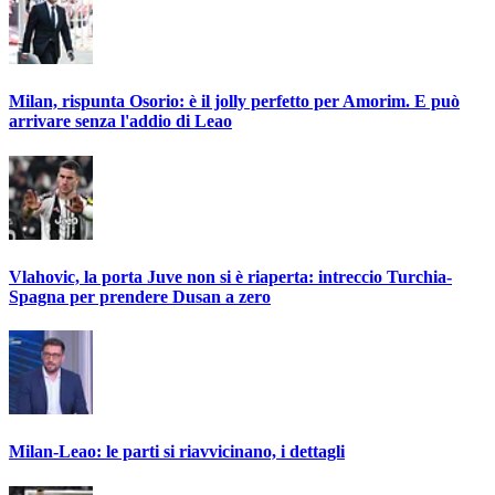
Milan, rispunta Osorio: è il jolly perfetto per Amorim. E può
arrivare senza l'addio di Leao
Vlahovic, la porta Juve non si è riaperta: intreccio Turchia-
Spagna per prendere Dusan a zero
Milan-Leao: le parti si riavvicinano, i dettagli