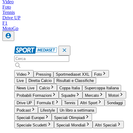
Video
Foto
Tennis
Drive UP
F1
MotoGp
Video
Pressing
Sportmediaset XXL
Foto
Live
Diretta Calcio
Risultati e Classifiche
News Live
Calcio
Coppa Italia
Supercoppa Italiana
Probabili Formazioni
Squadre
Mercato
Motori
Drive UP
Formula E
Tennis
Altri Sport
Sondaggi
Podcast
Lifestyle
Un libro a settimana
Speciali Europei
Speciali Olimpiadi
Speciale Scudetti
Speciali Mondiali
Altri Speciali