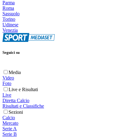
Parma
Roma
Sassuolo
Torino
Udinese
Venezia
Seguici su
Media
Video
Foto
Live e Risultati
Live
Diretta Calcio
Risultati e Classifiche
Sezioni
Calcio
Mercato
Serie A
Serie B