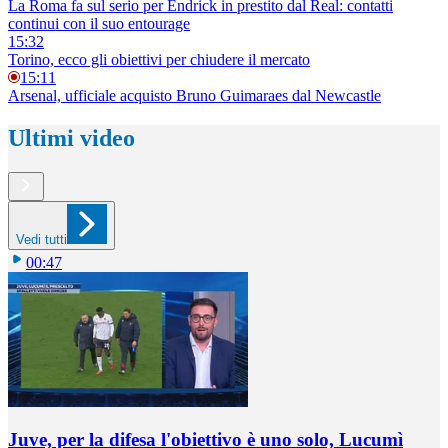
La Roma fa sul serio per Endrick in prestito dal Real: contatti
continui con il suo entourage
15:32
Torino, ecco gli obiettivi per chiudere il mercato
15:11
Arsenal, ufficiale acquisto Bruno Guimaraes dal Newcastle
Ultimi video
Vedi tutti
00:47
Juve, per la difesa l'obiettivo è uno solo, Lucumì