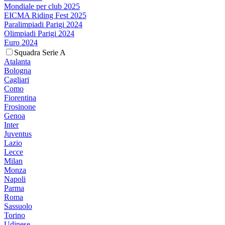
Mondiale per club 2025
EICMA Riding Fest 2025
Paralimpiadi Parigi 2024
Olimpiadi Parigi 2024
Euro 2024
Squadra Serie A
Atalanta
Bologna
Cagliari
Como
Fiorentina
Frosinone
Genoa
Inter
Juventus
Lazio
Lecce
Milan
Monza
Napoli
Parma
Roma
Sassuolo
Torino
Udinese