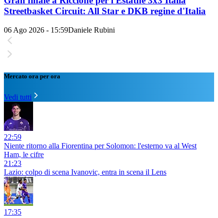
Gran finale a Riccione per l'Estathé 3x3 Italia
Streetbasket Circuit: All Star e DKB regine d'Italia
06 Ago 2026 - 15:59
Daniele Rubini
Mercato ora per ora
Vedi tutti
22:59
Niente ritorno alla Fiorentina per Solomon: l'esterno va al West
Ham, le cifre
21:23
Lazio: colpo di scena Ivanovic, entra in scena il Lens
17:35