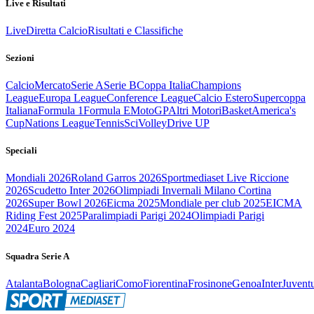
Live e Risultati
Live
Diretta Calcio
Risultati e Classifiche
Sezioni
Calcio
Mercato
Serie A
Serie B
Coppa Italia
Champions
League
Europa League
Conference League
Calcio Estero
Supercoppa
Italiana
Formula 1
Formula E
MotoGP
Altri Motori
Basket
America's
Cup
Nations League
Tennis
Sci
Volley
Drive UP
Speciali
Mondiali 2026
Roland Garros 2026
Sportmediaset Live Riccione
2026
Scudetto Inter 2026
Olimpiadi Invernali Milano Cortina
2026
Super Bowl 2026
Eicma 2025
Mondiale per club 2025
EICMA
Riding Fest 2025
Paralimpiadi Parigi 2024
Olimpiadi Parigi
2024
Euro 2024
Squadra Serie A
Atalanta
Bologna
Cagliari
Como
Fiorentina
Frosinone
Genoa
Inter
Juvent