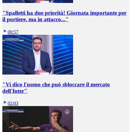
"Spalletti ha due priorità! Giornata importante per
il portiere, ma in attacco..."
00:57
"Vi dico l'uomo che può sbloccare il mercato
dell'Inter"
02:03