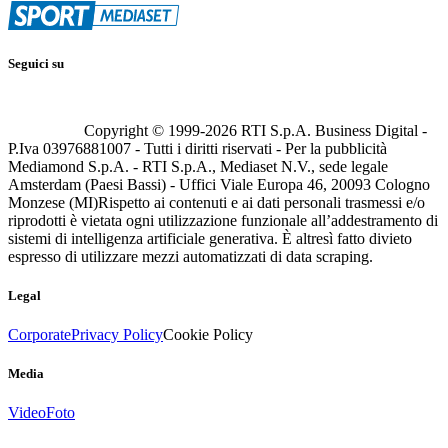
Seguici su
Copyright © 1999-
2026
RTI S.p.A. Business Digital -
P.Iva 03976881007 - Tutti i diritti riservati - Per la pubblicità
Mediamond S.p.A. - RTI S.p.A., Mediaset N.V., sede legale
Amsterdam (Paesi Bassi) - Uffici Viale Europa 46, 20093 Cologno
Monzese (MI)
Rispetto ai contenuti e ai dati personali trasmessi e/o
riprodotti è vietata ogni utilizzazione funzionale all’addestramento di
sistemi di intelligenza artificiale generativa. È altresì fatto divieto
espresso di utilizzare mezzi automatizzati di data scraping.
Legal
Corporate
Privacy Policy
Cookie Policy
Media
Video
Foto