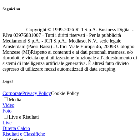
Seguici su
Copyright © 1999-
2026
RTI S.p.A. Business Digital -
P.Iva 03976881007 - Tutti i diritti riservati - Per la pubblicità
Mediamond S.p.A. - RTI S.p.A., Mediaset N.V., sede legale
Amsterdam (Paesi Bassi) - Uffici Viale Europa 46, 20093 Cologno
Monzese (MI)
Rispetto ai contenuti e ai dati personali trasmessi e/o
riprodotti è vietata ogni utilizzazione funzionale all’addestramento di
sistemi di intelligenza artificiale generativa. È altresì fatto divieto
espresso di utilizzare mezzi automatizzati di data scraping.
Legal
Corporate
Privacy Policy
Cookie Policy
Media
Video
Foto
Live e Risultati
Live
Diretta Calcio
Risultati e Classifiche