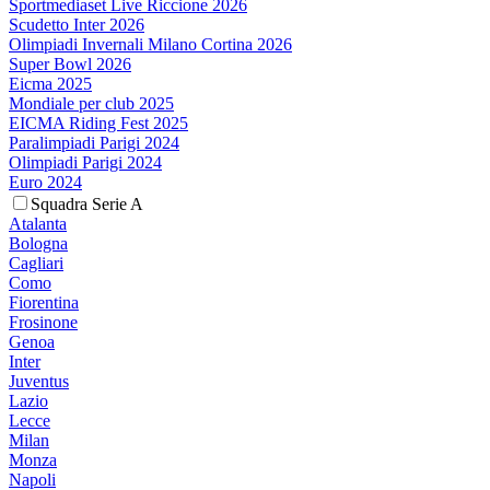
Sportmediaset Live Riccione 2026
Scudetto Inter 2026
Olimpiadi Invernali Milano Cortina 2026
Super Bowl 2026
Eicma 2025
Mondiale per club 2025
EICMA Riding Fest 2025
Paralimpiadi Parigi 2024
Olimpiadi Parigi 2024
Euro 2024
Squadra Serie A
Atalanta
Bologna
Cagliari
Como
Fiorentina
Frosinone
Genoa
Inter
Juventus
Lazio
Lecce
Milan
Monza
Napoli