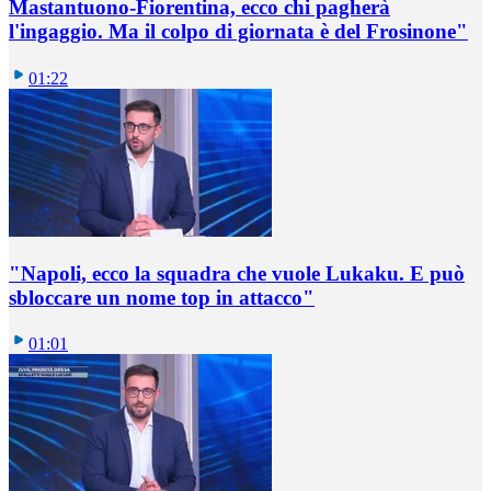
Mastantuono-Fiorentina, ecco chi pagherà
l'ingaggio. Ma il colpo di giornata è del Frosinone"
01:22
"Napoli, ecco la squadra che vuole Lukaku. E può
sbloccare un nome top in attacco"
01:01