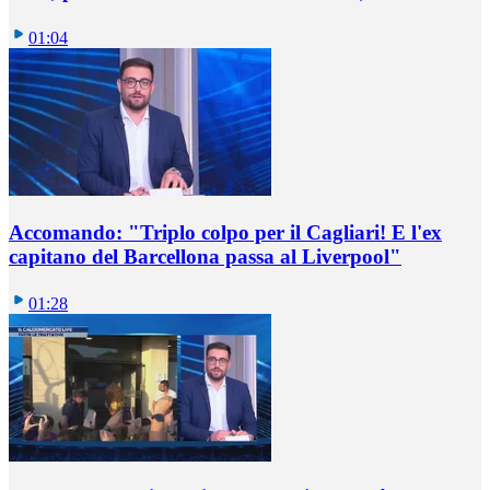
01:04
Accomando: "Triplo colpo per il Cagliari! E l'ex
capitano del Barcellona passa al Liverpool"
01:28