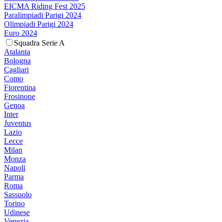
EICMA Riding Fest 2025
Paralimpiadi Parigi 2024
Olimpiadi Parigi 2024
Euro 2024
Squadra Serie A
Atalanta
Bologna
Cagliari
Como
Fiorentina
Frosinone
Genoa
Inter
Juventus
Lazio
Lecce
Milan
Monza
Napoli
Parma
Roma
Sassuolo
Torino
Udinese
Venezia