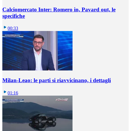
Calciomercato Inter: Romero in, Pavard out, le
specifiche
00:33
Milan-Leao: le parti si riavvicinano, i dettagli
01:16