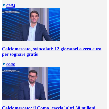
02:54
Calciomercato, svincolati: 12 giocatori a zero euro
per sognare gratis
00:50
Calciomercato: il Como 'caccia' altri 30 milioni,