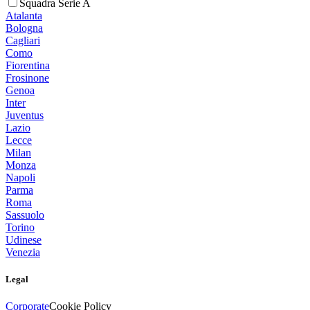
Squadra Serie A
Atalanta
Bologna
Cagliari
Como
Fiorentina
Frosinone
Genoa
Inter
Juventus
Lazio
Lecce
Milan
Monza
Napoli
Parma
Roma
Sassuolo
Torino
Udinese
Venezia
Legal
Corporate
Cookie Policy