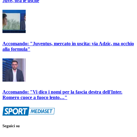
Juve, ora le uscite
Accomando: "Juventus, mercato in uscita: via Adzic, ma occhio
alla formula"
Accomando: "Vi dico i nomi per la fascia destra dell'Inter.
Romero cuoce a fuoco lento…"
Seguici su