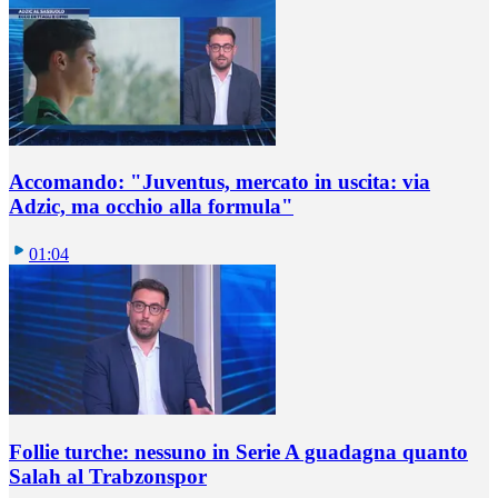
Accomando: "Juventus, mercato in uscita: via
Adzic, ma occhio alla formula"
01:04
Follie turche: nessuno in Serie A guadagna quanto
Salah al Trabzonspor