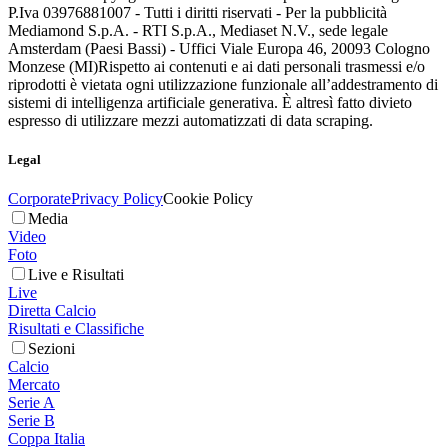
P.Iva 03976881007 - Tutti i diritti riservati - Per la pubblicità
Mediamond S.p.A. - RTI S.p.A., Mediaset N.V., sede legale
Amsterdam (Paesi Bassi) - Uffici Viale Europa 46, 20093 Cologno
Monzese (MI)
Rispetto ai contenuti e ai dati personali trasmessi e/o
riprodotti è vietata ogni utilizzazione funzionale all’addestramento di
sistemi di intelligenza artificiale generativa. È altresì fatto divieto
espresso di utilizzare mezzi automatizzati di data scraping.
Legal
Corporate
Privacy Policy
Cookie Policy
Media
Video
Foto
Live e Risultati
Live
Diretta Calcio
Risultati e Classifiche
Sezioni
Calcio
Mercato
Serie A
Serie B
Coppa Italia