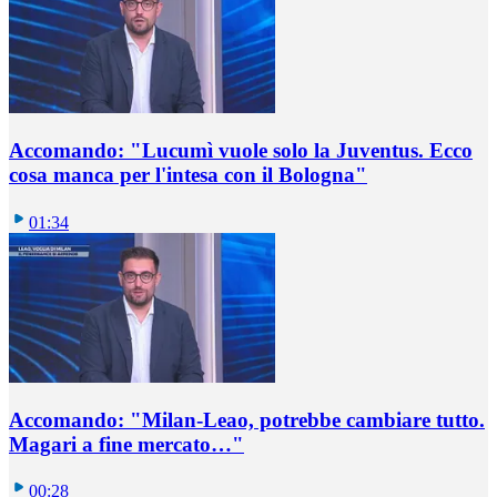
Accomando: "Lucumì vuole solo la Juventus. Ecco
cosa manca per l'intesa con il Bologna"
01:34
Accomando: "Milan-Leao, potrebbe cambiare tutto.
Magari a fine mercato…"
00:28