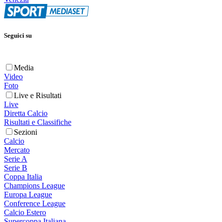
Seguici su
Media
Video
Foto
Live e Risultati
Live
Diretta Calcio
Risultati e Classifiche
Sezioni
Calcio
Mercato
Serie A
Serie B
Coppa Italia
Champions League
Europa League
Conference League
Calcio Estero
Supercoppa Italiana