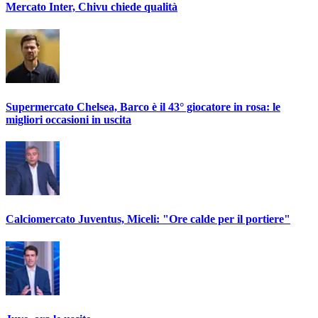
Mercato Inter, Chivu chiede qualità
Supermercato Chelsea, Barco è il 43° giocatore in rosa: le
migliori occasioni in uscita
Calciomercato Juventus, Miceli: "Ore calde per il portiere"