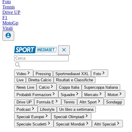
Foto
Tennis
Drive UP
F1
MotoGp
Virali
Video
Pressing
Sportmediaset XXL
Foto
Live
Diretta Calcio
Risultati e Classifiche
News Live
Calcio
Coppa Italia
Supercoppa Italiana
Probabili Formazioni
Squadre
Mercato
Motori
Drive UP
Formula E
Tennis
Altri Sport
Sondaggi
Podcast
Lifestyle
Un libro a settimana
Speciali Europei
Speciali Olimpiadi
Speciale Scudetti
Speciali Mondiali
Altri Speciali