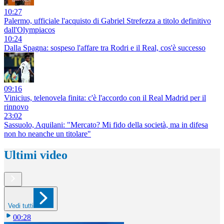
10:27
Palermo, ufficiale l'acquisto di Gabriel Strefezza a titolo definitivo
dall'Olympiacos
10:24
Dalla Spagna: sospeso l'affare tra Rodri e il Real, cos'è successo
09:16
Vinicius, telenovela finita: c'è l'accordo con il Real Madrid per il
rinnovo
23:02
Sassuolo, Aquilani: "Mercato? Mi fido della società, ma in difesa
non ho neanche un titolare"
Ultimi video
Vedi tutti
00:28