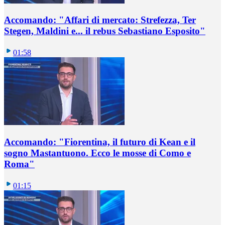
Accomando: "Affari di mercato: Strefezza, Ter
Stegen, Maldini e... il rebus Sebastiano Esposito"
01:58
Accomando: "Fiorentina, il futuro di Kean e il
sogno Mastantuono. Ecco le mosse di Como e
Roma"
01:15