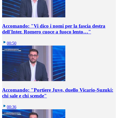
Accomando: "Vi dico i nomi per la fascia destra
dell'Inter. Romero cuoce a fuoco lento…"
00:50
Accomando: "Portiere Juve, duello Vicario-Suzuki:
chi sale e chi scende"
00:36