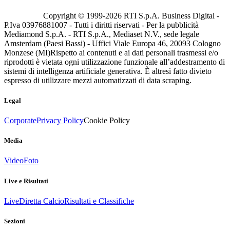
Copyright © 1999-
2026
RTI S.p.A. Business Digital -
P.Iva 03976881007 - Tutti i diritti riservati - Per la pubblicità
Mediamond S.p.A. - RTI S.p.A., Mediaset N.V., sede legale
Amsterdam (Paesi Bassi) - Uffici Viale Europa 46, 20093 Cologno
Monzese (MI)
Rispetto ai contenuti e ai dati personali trasmessi e/o
riprodotti è vietata ogni utilizzazione funzionale all’addestramento di
sistemi di intelligenza artificiale generativa. È altresì fatto divieto
espresso di utilizzare mezzi automatizzati di data scraping.
Legal
Corporate
Privacy Policy
Cookie Policy
Media
Video
Foto
Live e Risultati
Live
Diretta Calcio
Risultati e Classifiche
Sezioni