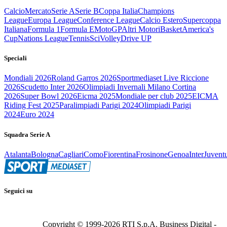
Calcio
Mercato
Serie A
Serie B
Coppa Italia
Champions
League
Europa League
Conference League
Calcio Estero
Supercoppa
Italiana
Formula 1
Formula E
MotoGP
Altri Motori
Basket
America's
Cup
Nations League
Tennis
Sci
Volley
Drive UP
Speciali
Mondiali 2026
Roland Garros 2026
Sportmediaset Live Riccione
2026
Scudetto Inter 2026
Olimpiadi Invernali Milano Cortina
2026
Super Bowl 2026
Eicma 2025
Mondiale per club 2025
EICMA
Riding Fest 2025
Paralimpiadi Parigi 2024
Olimpiadi Parigi
2024
Euro 2024
Squadra Serie A
Atalanta
Bologna
Cagliari
Como
Fiorentina
Frosinone
Genoa
Inter
Juvent
Seguici su
Copyright © 1999-
2026
RTI S.p.A. Business Digital -