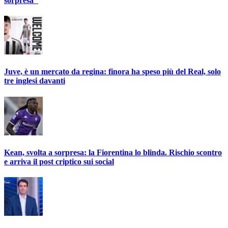
sorpresa"
Juve, è un mercato da regina: finora ha speso più del Real, solo
tre inglesi davanti
Kean, svolta a sorpresa: la Fiorentina lo blinda. Rischio scontro
e arriva il post criptico sui social