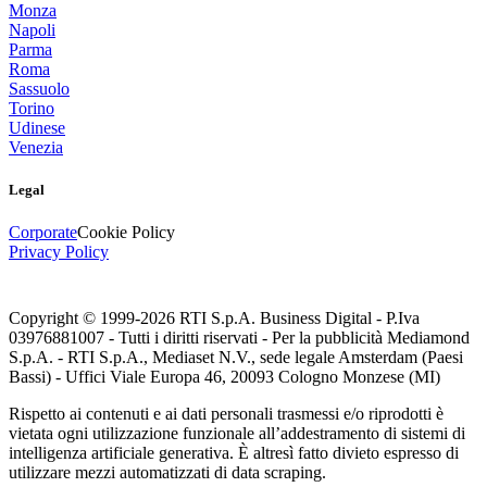
Monza
Napoli
Parma
Roma
Sassuolo
Torino
Udinese
Venezia
Legal
Corporate
Cookie Policy
Privacy Policy
Copyright © 1999-
2026
RTI S.p.A. Business Digital - P.Iva
03976881007 - Tutti i diritti riservati - Per la pubblicità Mediamond
S.p.A. - RTI S.p.A., Mediaset N.V., sede legale Amsterdam (Paesi
Bassi) - Uffici Viale Europa 46, 20093 Cologno Monzese (MI)
Rispetto ai contenuti e ai dati personali trasmessi e/o riprodotti è
vietata ogni utilizzazione funzionale all’addestramento di sistemi di
intelligenza artificiale generativa. È altresì fatto divieto espresso di
utilizzare mezzi automatizzati di data scraping.