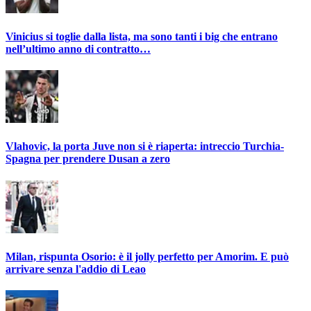
Vinicius si toglie dalla lista, ma sono tanti i big che entrano
nell’ultimo anno di contratto…
Vlahovic, la porta Juve non si è riaperta: intreccio Turchia-
Spagna per prendere Dusan a zero
Milan, rispunta Osorio: è il jolly perfetto per Amorim. E può
arrivare senza l'addio di Leao