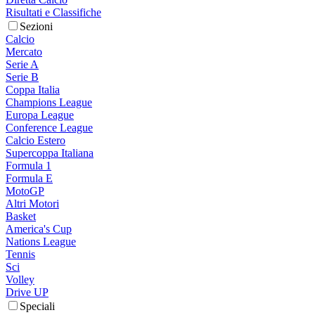
Risultati e Classifiche
Sezioni
Calcio
Mercato
Serie A
Serie B
Coppa Italia
Champions League
Europa League
Conference League
Calcio Estero
Supercoppa Italiana
Formula 1
Formula E
MotoGP
Altri Motori
Basket
America's Cup
Nations League
Tennis
Sci
Volley
Drive UP
Speciali