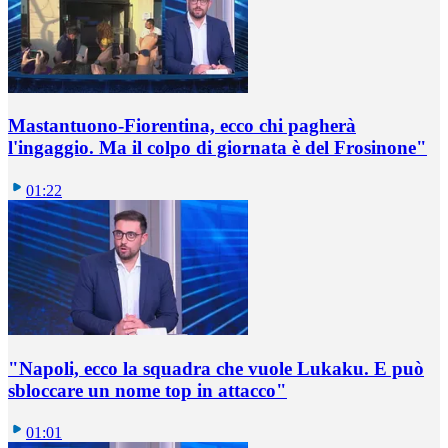
Mastantuono-Fiorentina, ecco chi pagherà
l'ingaggio. Ma il colpo di giornata è del Frosinone"
01:22
"Napoli, ecco la squadra che vuole Lukaku. E può
sbloccare un nome top in attacco"
01:01