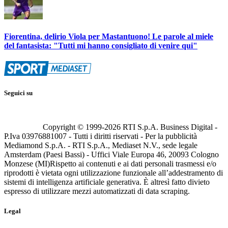
Fiorentina, delirio Viola per Mastantuono! Le parole al miele
del fantasista: "Tutti mi hanno consigliato di venire qui"
Seguici su
Copyright © 1999-
2026
RTI S.p.A. Business Digital -
P.Iva 03976881007 - Tutti i diritti riservati - Per la pubblicità
Mediamond S.p.A. - RTI S.p.A., Mediaset N.V., sede legale
Amsterdam (Paesi Bassi) - Uffici Viale Europa 46, 20093 Cologno
Monzese (MI)
Rispetto ai contenuti e ai dati personali trasmessi e/o
riprodotti è vietata ogni utilizzazione funzionale all’addestramento di
sistemi di intelligenza artificiale generativa. È altresì fatto divieto
espresso di utilizzare mezzi automatizzati di data scraping.
Legal