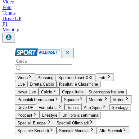
Video
Foto
Tennis
Drive UP
F1
MotoGp
Video
Pressing
Sportmediaset XXL
Foto
Live
Diretta Calcio
Risultati e Classifiche
News Live
Calcio
Coppa Italia
Supercoppa Italiana
Probabili Formazioni
Squadre
Mercato
Motori
Drive UP
Formula E
Tennis
Altri Sport
Sondaggi
Podcast
Lifestyle
Un libro a settimana
Speciali Europei
Speciali Olimpiadi
Speciale Scudetti
Speciali Mondiali
Altri Speciali