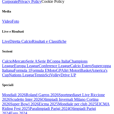
Corporate
Privacy Policy
Cookie Policy
Media
Video
Foto
Live e Risultati
Live
Diretta Calcio
Risultati e Classifiche
Sezioni
Calcio
Mercato
Serie A
Serie B
Coppa Italia
Champions
League
Europa League
Conference League
Calcio Estero
Supercoppa
Italiana
Formula 1
Formula E
MotoGP
Altri Motori
Basket
America's
Cup
Nations League
Tennis
Sci
Volley
Drive UP
Speciali
Mondiali 2026
Roland Garros 2026
Sportmediaset Live Riccione
2026
Scudetto Inter 2026
Olimpiadi Invernali Milano Cortina
2026
Super Bowl 2026
Eicma 2025
Mondiale per club 2025
EICMA
Riding Fest 2025
Paralimpiadi Parigi 2024
Olimpiadi Parigi
2024
Euro 2024