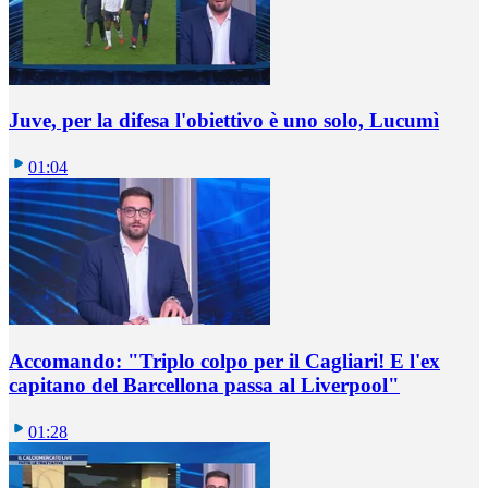
Juve, per la difesa l'obiettivo è uno solo, Lucumì
01:04
Accomando: "Triplo colpo per il Cagliari! E l'ex
capitano del Barcellona passa al Liverpool"
01:28