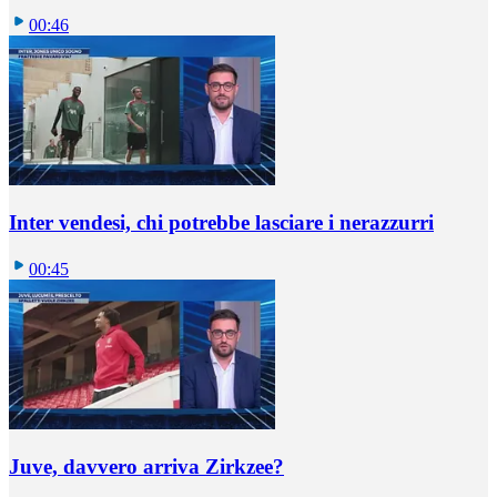
00:46
Inter vendesi, chi potrebbe lasciare i nerazzurri
00:45
Juve, davvero arriva Zirkzee?