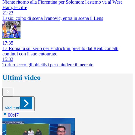
Niente ritorno alla Fiorentina per Solomon: l'esterno va al West
Ham, le cifre
21:23
Lazio: colpo di scena Ivanovic, entra in scena il Lens
17:35
La Roma fa sul serio per Endrick in prestito dal Real: contatti
continui con il suo entourage
15:32
Torino, ecco gli obiettivi per chiudere il mercato
Ultimi video
Vedi tutti
00:47