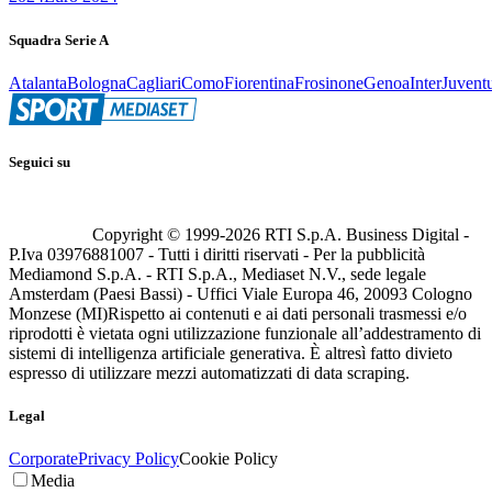
Squadra Serie A
Atalanta
Bologna
Cagliari
Como
Fiorentina
Frosinone
Genoa
Inter
Juvent
Seguici su
Copyright © 1999-
2026
RTI S.p.A. Business Digital -
P.Iva 03976881007 - Tutti i diritti riservati - Per la pubblicità
Mediamond S.p.A. - RTI S.p.A., Mediaset N.V., sede legale
Amsterdam (Paesi Bassi) - Uffici Viale Europa 46, 20093 Cologno
Monzese (MI)
Rispetto ai contenuti e ai dati personali trasmessi e/o
riprodotti è vietata ogni utilizzazione funzionale all’addestramento di
sistemi di intelligenza artificiale generativa. È altresì fatto divieto
espresso di utilizzare mezzi automatizzati di data scraping.
Legal
Corporate
Privacy Policy
Cookie Policy
Media