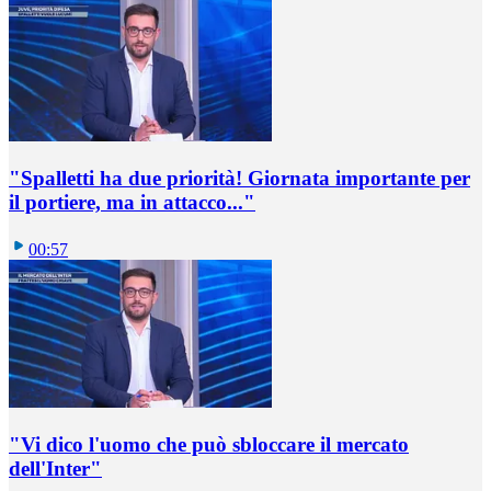
"Spalletti ha due priorità! Giornata importante per
il portiere, ma in attacco..."
00:57
"Vi dico l'uomo che può sbloccare il mercato
dell'Inter"