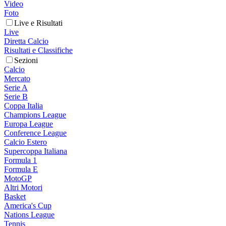
Video
Foto
Live e Risultati
Live
Diretta Calcio
Risultati e Classifiche
Sezioni
Calcio
Mercato
Serie A
Serie B
Coppa Italia
Champions League
Europa League
Conference League
Calcio Estero
Supercoppa Italiana
Formula 1
Formula E
MotoGP
Altri Motori
Basket
America's Cup
Nations League
Tennis