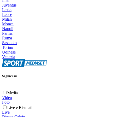
Inter
Juventus
Lazio
Lecce
Milan
Monza
Napoli
Parma
Roma
Sassuolo
Torino
Udinese
Venezia
Seguici su
Media
Video
Foto
Live e Risultati
Live
Diretta Calcio