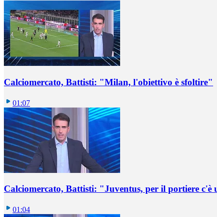
Calciomercato, Battisti: "Milan, l'obiettivo è sfoltire"
01:07
Calciomercato, Battisti: "Juventus, per il portiere c'
01:04