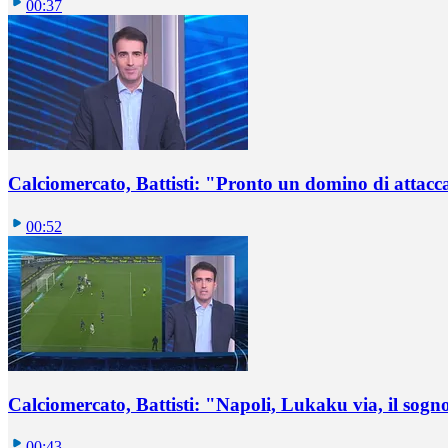
00:37
Calciomercato, Battisti: "Pronto un domino di attacca
00:52
Calciomercato, Battisti: "Napoli, Lukaku via, il sogn
00:43