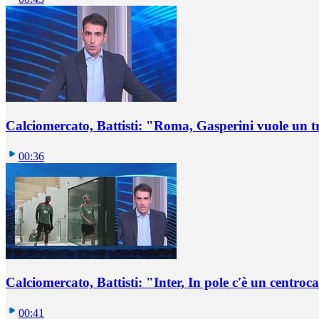
Calciomercato, Battisti: "Roma, Gasperini vuole un t
00:36
Calciomercato, Battisti: "Inter, In pole c'è un centro
00:41