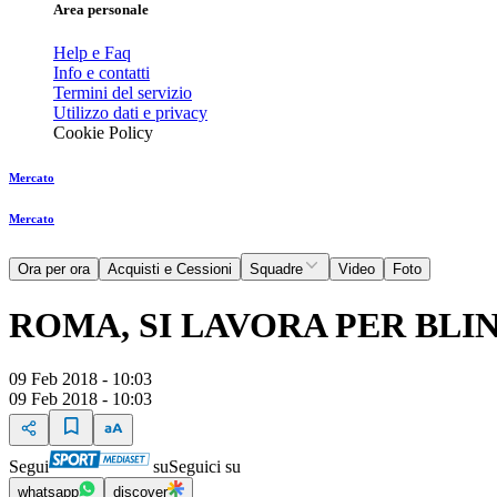
Area personale
Help e Faq
Info e contatti
Termini del servizio
Utilizzo dati e privacy
Cookie Policy
Mercato
Mercato
Ora per ora
Acquisti e Cessioni
Squadre
Video
Foto
ROMA, SI LAVORA PER BLI
09 Feb 2018 - 10:03
09 Feb 2018 - 10:03
Segui
su
Seguici su
whatsapp
discover