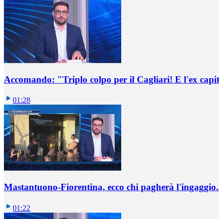
Accomando: "Triplo colpo per il Cagliari! E l'ex capi
01:28
Mastantuono-Fiorentina, ecco chi pagherà l'ingaggio. 
01:22