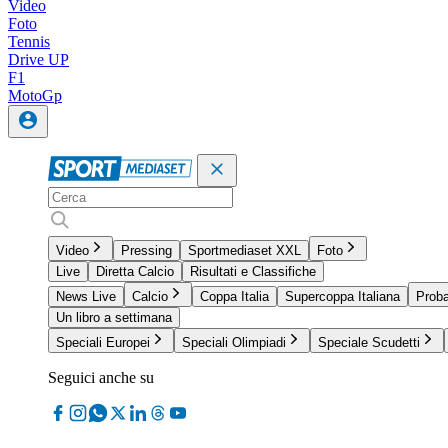
Video
Foto
Tennis
Drive UP
F1
MotoGp
Video
Pressing
Sportmediaset XXL
Foto
Live
Diretta Calcio
Risultati e Classifiche
News Live
Calcio
Coppa Italia
Supercoppa Italiana
Proba
Un libro a settimana
Speciali Europei
Speciali Olimpiadi
Speciale Scudetti
Seguici anche su