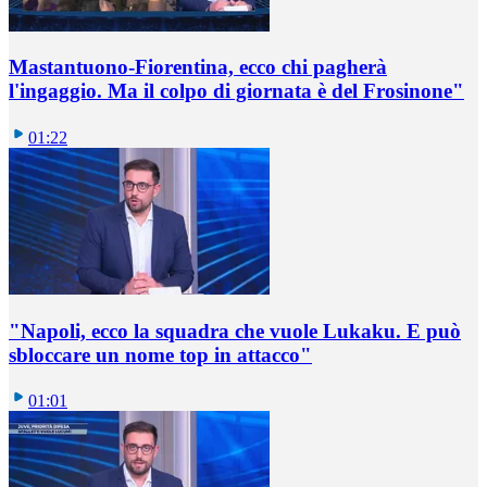
Mastantuono-Fiorentina, ecco chi pagherà
l'ingaggio. Ma il colpo di giornata è del Frosinone"
01:22
"Napoli, ecco la squadra che vuole Lukaku. E può
sbloccare un nome top in attacco"
01:01