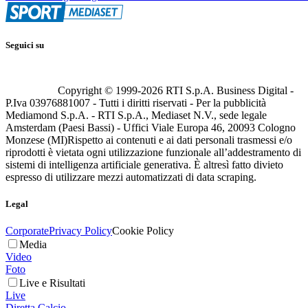
Seguici su
Copyright © 1999-
2026
RTI S.p.A. Business Digital -
P.Iva 03976881007 - Tutti i diritti riservati - Per la pubblicità
Mediamond S.p.A. - RTI S.p.A., Mediaset N.V., sede legale
Amsterdam (Paesi Bassi) - Uffici Viale Europa 46, 20093 Cologno
Monzese (MI)
Rispetto ai contenuti e ai dati personali trasmessi e/o
riprodotti è vietata ogni utilizzazione funzionale all’addestramento di
sistemi di intelligenza artificiale generativa. È altresì fatto divieto
espresso di utilizzare mezzi automatizzati di data scraping.
Legal
Corporate
Privacy Policy
Cookie Policy
Media
Video
Foto
Live e Risultati
Live
Diretta Calcio