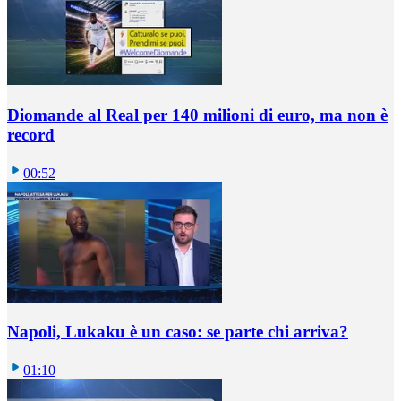
Diomande al Real per 140 milioni di euro, ma non è
record
00:52
Napoli, Lukaku è un caso: se parte chi arriva?
01:10