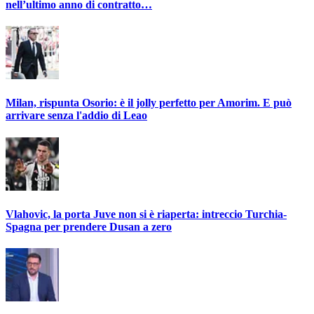
nell’ultimo anno di contratto…
Milan, rispunta Osorio: è il jolly perfetto per Amorim. E può
arrivare senza l'addio di Leao
Vlahovic, la porta Juve non si è riaperta: intreccio Turchia-
Spagna per prendere Dusan a zero