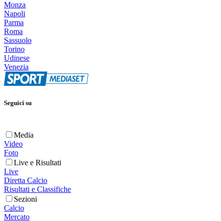
Monza
Napoli
Parma
Roma
Sassuolo
Torino
Udinese
Venezia
Seguici su
Media
Video
Foto
Live e Risultati
Live
Diretta Calcio
Risultati e Classifiche
Sezioni
Calcio
Mercato