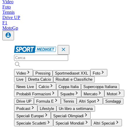
Video
Foto
Tennis
Drive UP
F1
MotoGp
Video
Pressing
Sportmediaset XXL
Foto
Live
Diretta Calcio
Risultati e Classifiche
News Live
Calcio
Coppa Italia
Supercoppa Italiana
Probabili Formazioni
Squadre
Mercato
Motori
Drive UP
Formula E
Tennis
Altri Sport
Sondaggi
Podcast
Lifestyle
Un libro a settimana
Speciali Europei
Speciali Olimpiadi
Speciale Scudetti
Speciali Mondiali
Altri Speciali