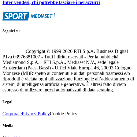
Inter vendesi, chi potrebbe lasciare i nerazzurri
Seguici su
Copyright © 1999-
2026
RTI S.p.A. Business Digital -
P.Iva 03976881007 - Tutti i diritti riservati - Per la pubblicità
Mediamond S.p.A. - RTI S.p.A., Mediaset N.V., sede legale
Amsterdam (Paesi Bassi) - Uffici Viale Europa 46, 20093 Cologno
Monzese (MI)
Rispetto ai contenuti e ai dati personali trasmessi e/o
riprodotti è vietata ogni utilizzazione funzionale all’addestramento di
sistemi di intelligenza artificiale generativa. È altresì fatto divieto
espresso di utilizzare mezzi automatizzati di data scraping.
Legal
Corporate
Privacy Policy
Cookie Policy
Media