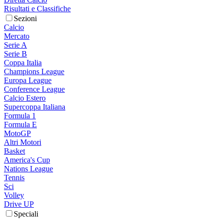
Risultati e Classifiche
Sezioni
Calcio
Mercato
Serie A
Serie B
Coppa Italia
Champions League
Europa League
Conference League
Calcio Estero
Supercoppa Italiana
Formula 1
Formula E
MotoGP
Altri Motori
Basket
America's Cup
Nations League
Tennis
Sci
Volley
Drive UP
Speciali