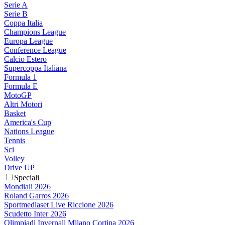
Serie A
Serie B
Coppa Italia
Champions League
Europa League
Conference League
Calcio Estero
Supercoppa Italiana
Formula 1
Formula E
MotoGP
Altri Motori
Basket
America's Cup
Nations League
Tennis
Sci
Volley
Drive UP
Speciali
Mondiali 2026
Roland Garros 2026
Sportmediaset Live Riccione 2026
Scudetto Inter 2026
Olimpiadi Invernali Milano Cortina 2026