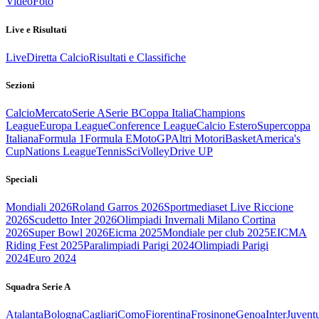
Video
Foto
Live e Risultati
Live
Diretta Calcio
Risultati e Classifiche
Sezioni
Calcio
Mercato
Serie A
Serie B
Coppa Italia
Champions
League
Europa League
Conference League
Calcio Estero
Supercoppa
Italiana
Formula 1
Formula E
MotoGP
Altri Motori
Basket
America's
Cup
Nations League
Tennis
Sci
Volley
Drive UP
Speciali
Mondiali 2026
Roland Garros 2026
Sportmediaset Live Riccione
2026
Scudetto Inter 2026
Olimpiadi Invernali Milano Cortina
2026
Super Bowl 2026
Eicma 2025
Mondiale per club 2025
EICMA
Riding Fest 2025
Paralimpiadi Parigi 2024
Olimpiadi Parigi
2024
Euro 2024
Squadra Serie A
Atalanta
Bologna
Cagliari
Como
Fiorentina
Frosinone
Genoa
Inter
Juvent