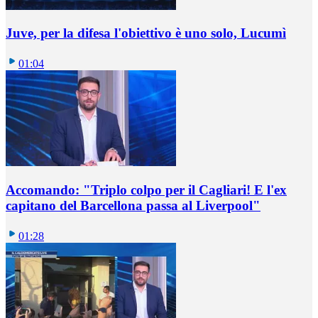
Juve, per la difesa l'obiettivo è uno solo, Lucumì
01:04
Accomando: "Triplo colpo per il Cagliari! E l'ex
capitano del Barcellona passa al Liverpool"
01:28