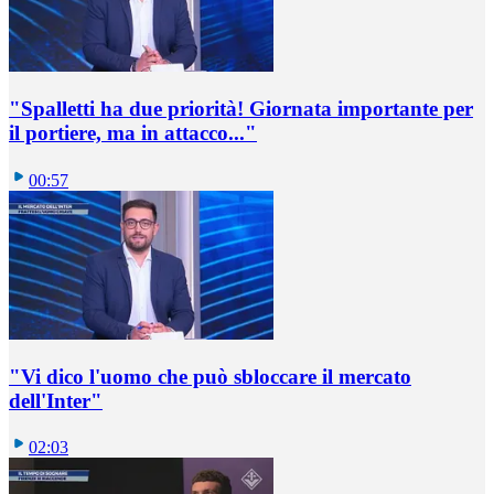
"Spalletti ha due priorità! Giornata importante per
il portiere, ma in attacco..."
00:57
"Vi dico l'uomo che può sbloccare il mercato
dell'Inter"
02:03