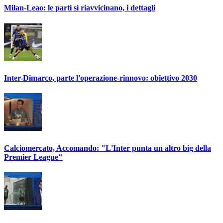
Milan-Leao: le parti si riavvicinano, i dettagli
Inter-Dimarco, parte l'operazione-rinnovo: obiettivo 2030
Calciomercato, Accomando: "L'Inter punta un altro big della
Premier League"