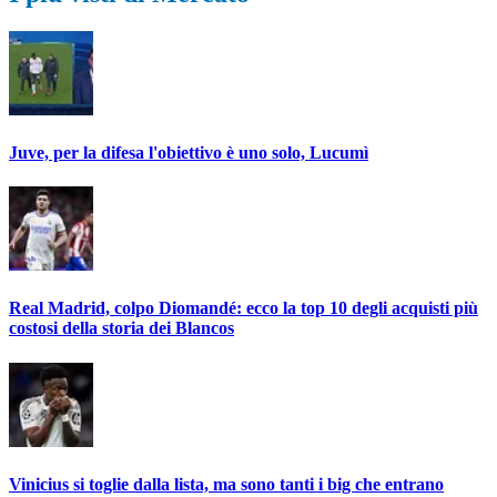
Juve, per la difesa l'obiettivo è uno solo, Lucumì
Real Madrid, colpo Diomandé: ecco la top 10 degli acquisti più
costosi della storia dei Blancos
Vinicius si toglie dalla lista, ma sono tanti i big che entrano