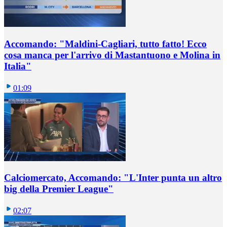
Accomando: "Maldini-Cagliari, tutto fatto! Ecco
cosa manca per l'arrivo di Mastantuono e Molina in
Italia"
01:09
Calciomercato, Accomando: "L'Inter punta un altro
big della Premier League"
02:07