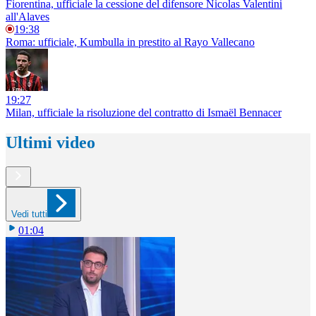
Fiorentina, ufficiale la cessione del difensore Nicolas Valentini
all'Alaves
19:38
Roma: ufficiale, Kumbulla in prestito al Rayo Vallecano
19:27
Milan, ufficiale la risoluzione del contratto di Ismaël Bennacer
Ultimi video
Vedi tutti
01:04