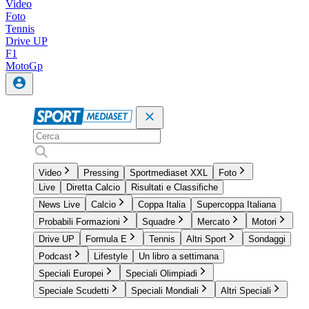
Video
Foto
Tennis
Drive UP
F1
MotoGp
Video
Pressing
Sportmediaset XXL
Foto
Live
Diretta Calcio
Risultati e Classifiche
News Live
Calcio
Coppa Italia
Supercoppa Italiana
Probabili Formazioni
Squadre
Mercato
Motori
Drive UP
Formula E
Tennis
Altri Sport
Sondaggi
Podcast
Lifestyle
Un libro a settimana
Speciali Europei
Speciali Olimpiadi
Speciale Scudetti
Speciali Mondiali
Altri Speciali