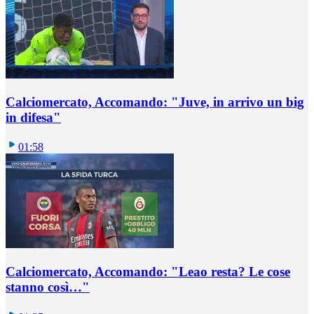
Calciomercato, Accomando: "Juve, in arrivo un big
in difesa"
01:58
Calciomercato, Accomando: "Leao resta? Le cose
stanno così…"