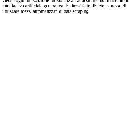
vietata ogni utilizzazione funzionale all’addestramento di sistemi di
intelligenza artificiale generativa. È altresì fatto divieto espresso di
utilizzare mezzi automatizzati di data scraping.