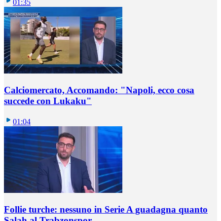
01:35
Calciomercato, Accomando: "Napoli, ecco cosa
succede con Lukaku"
01:04
Follie turche: nessuno in Serie A guadagna quanto
Salah al Trabzonspor