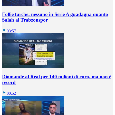
Follie turche: nessuno in Serie A guadagna quanto
Salah al Trabzonspor
03:57
Diomande al Real per 140 milioni di euro, ma non è
record
00:52