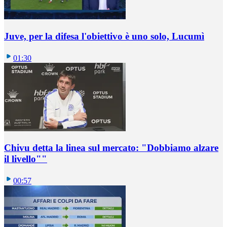
Juve, per la difesa l'obiettivo è uno solo, Lucumì
01:30
Chivu detta la linea sul mercato: "Dobbiamo alzare
il livello""
00:57