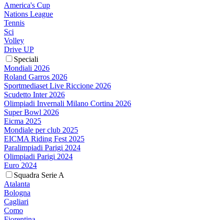
America's Cup
Nations League
Tennis
Sci
Volley
Drive UP
Speciali
Mondiali 2026
Roland Garros 2026
Sportmediaset Live Riccione 2026
Scudetto Inter 2026
Olimpiadi Invernali Milano Cortina 2026
Super Bowl 2026
Eicma 2025
Mondiale per club 2025
EICMA Riding Fest 2025
Paralimpiadi Parigi 2024
Olimpiadi Parigi 2024
Euro 2024
Squadra Serie A
Atalanta
Bologna
Cagliari
Como
Fiorentina