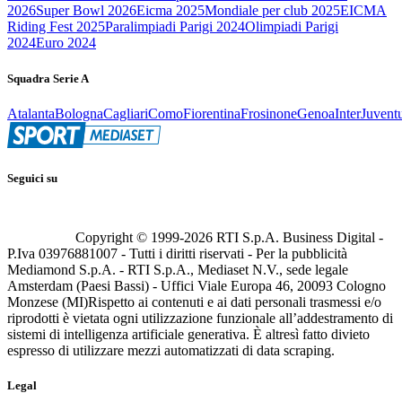
2026
Super Bowl 2026
Eicma 2025
Mondiale per club 2025
EICMA
Riding Fest 2025
Paralimpiadi Parigi 2024
Olimpiadi Parigi
2024
Euro 2024
Squadra Serie A
Atalanta
Bologna
Cagliari
Como
Fiorentina
Frosinone
Genoa
Inter
Juvent
Seguici su
Copyright © 1999-
2026
RTI S.p.A. Business Digital -
P.Iva 03976881007 - Tutti i diritti riservati - Per la pubblicità
Mediamond S.p.A. - RTI S.p.A., Mediaset N.V., sede legale
Amsterdam (Paesi Bassi) - Uffici Viale Europa 46, 20093 Cologno
Monzese (MI)
Rispetto ai contenuti e ai dati personali trasmessi e/o
riprodotti è vietata ogni utilizzazione funzionale all’addestramento di
sistemi di intelligenza artificiale generativa. È altresì fatto divieto
espresso di utilizzare mezzi automatizzati di data scraping.
Legal