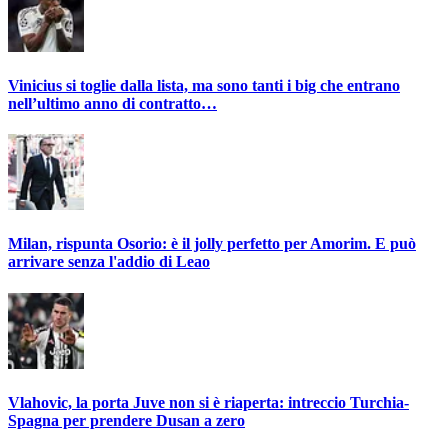
Vinicius si toglie dalla lista, ma sono tanti i big che entrano
nell’ultimo anno di contratto…
Milan, rispunta Osorio: è il jolly perfetto per Amorim. E può
arrivare senza l'addio di Leao
Vlahovic, la porta Juve non si è riaperta: intreccio Turchia-
Spagna per prendere Dusan a zero