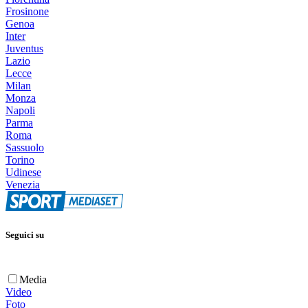
Frosinone
Genoa
Inter
Juventus
Lazio
Lecce
Milan
Monza
Napoli
Parma
Roma
Sassuolo
Torino
Udinese
Venezia
Seguici su
Media
Video
Foto