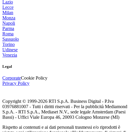
Lazio
Lecce
Milan
Monza
Napoli
Parma
Roma
Sassuolo
Torino
Udinese
Venezia
Legal
Corporate
Cookie Policy
Privacy Policy
Copyright © 1999-
2026
RTI S.p.A. Business Digital - P.Iva
03976881007 - Tutti i diritti riservati - Per la pubblicità Mediamond
S.p.A. - RTI S.p.A., Mediaset N.V., sede legale Amsterdam (Paesi
Bassi) - Uffici Viale Europa 46, 20093 Cologno Monzese (MI)
Rispetto ai contenuti e ai dati personali trasmessi e/o riprodotti è