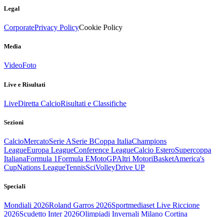
Legal
Corporate
Privacy Policy
Cookie Policy
Media
Video
Foto
Live e Risultati
Live
Diretta Calcio
Risultati e Classifiche
Sezioni
Calcio
Mercato
Serie A
Serie B
Coppa Italia
Champions
League
Europa League
Conference League
Calcio Estero
Supercoppa
Italiana
Formula 1
Formula E
MotoGP
Altri Motori
Basket
America's
Cup
Nations League
Tennis
Sci
Volley
Drive UP
Speciali
Mondiali 2026
Roland Garros 2026
Sportmediaset Live Riccione
2026
Scudetto Inter 2026
Olimpiadi Invernali Milano Cortina