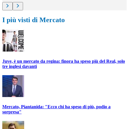
I più visti di Mercato
Juve, è un mercato da regina: finora ha speso più del Real, solo
tre inglesi davanti
Mercato, Piantanida: "Ecco chi ha speso di più, podio a
sorpresa"