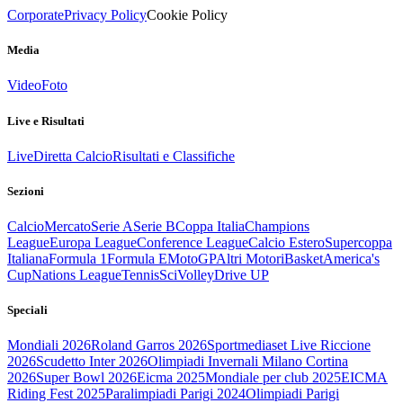
Corporate
Privacy Policy
Cookie Policy
Media
Video
Foto
Live e Risultati
Live
Diretta Calcio
Risultati e Classifiche
Sezioni
Calcio
Mercato
Serie A
Serie B
Coppa Italia
Champions
League
Europa League
Conference League
Calcio Estero
Supercoppa
Italiana
Formula 1
Formula E
MotoGP
Altri Motori
Basket
America's
Cup
Nations League
Tennis
Sci
Volley
Drive UP
Speciali
Mondiali 2026
Roland Garros 2026
Sportmediaset Live Riccione
2026
Scudetto Inter 2026
Olimpiadi Invernali Milano Cortina
2026
Super Bowl 2026
Eicma 2025
Mondiale per club 2025
EICMA
Riding Fest 2025
Paralimpiadi Parigi 2024
Olimpiadi Parigi