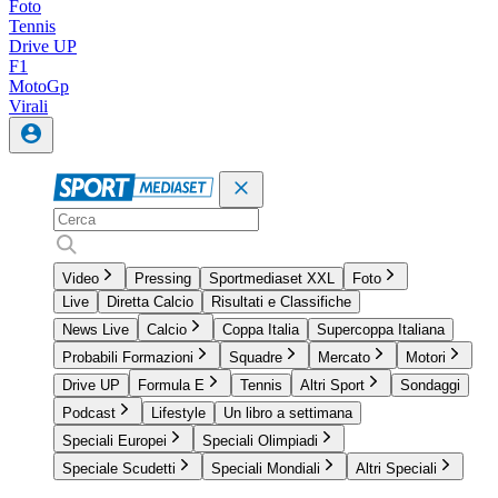
Foto
Tennis
Drive UP
F1
MotoGp
Virali
Video
Pressing
Sportmediaset XXL
Foto
Live
Diretta Calcio
Risultati e Classifiche
News Live
Calcio
Coppa Italia
Supercoppa Italiana
Probabili Formazioni
Squadre
Mercato
Motori
Drive UP
Formula E
Tennis
Altri Sport
Sondaggi
Podcast
Lifestyle
Un libro a settimana
Speciali Europei
Speciali Olimpiadi
Speciale Scudetti
Speciali Mondiali
Altri Speciali