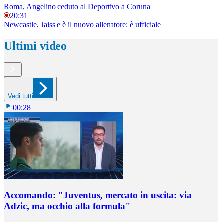
Roma, Angelino ceduto al Deportivo a Coruna
20:31
Newcastle, Jaissle è il nuovo allenatore: è ufficiale
Ultimi video
Vedi tutti
00:28
Accomando: "Juventus, mercato in uscita: via
Adzic, ma occhio alla formula"