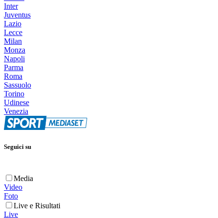
Inter
Juventus
Lazio
Lecce
Milan
Monza
Napoli
Parma
Roma
Sassuolo
Torino
Udinese
Venezia
Seguici su
Media
Video
Foto
Live e Risultati
Live