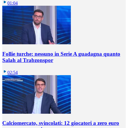
01:04
Follie turche: nessuno in Serie A guadagna quanto
Salah al Trabzonspor
02:54
Calciomercato, svincolati: 12 giocatori a zero euro