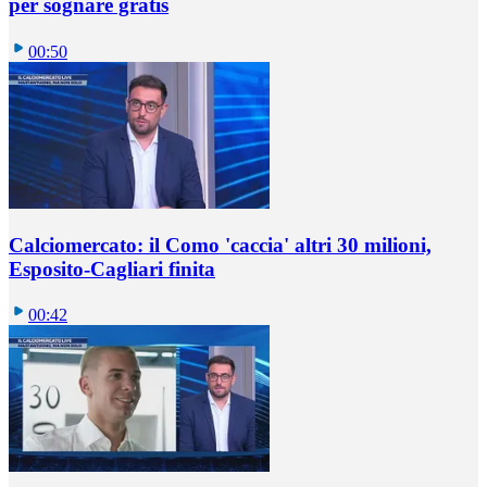
per sognare gratis
00:50
Calciomercato: il Como 'caccia' altri 30 milioni,
Esposito-Cagliari finita
00:42