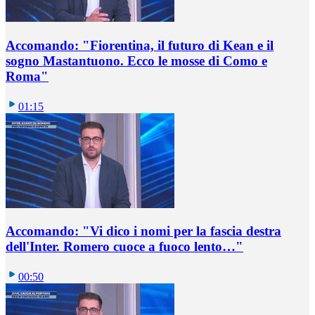
Accomando: "Fiorentina, il futuro di Kean e il
sogno Mastantuono. Ecco le mosse di Como e
Roma"
01:15
Accomando: "Vi dico i nomi per la fascia destra
dell'Inter. Romero cuoce a fuoco lento…"
00:50