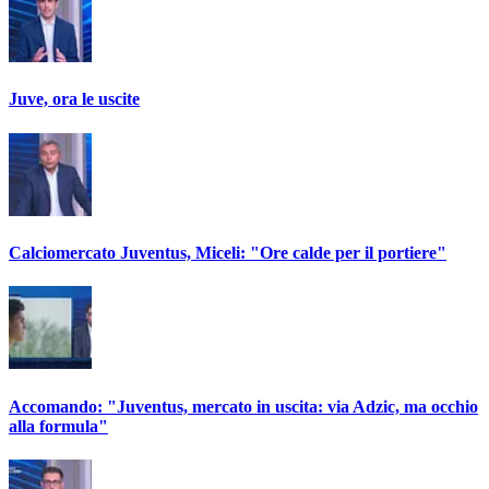
Juve, ora le uscite
Calciomercato Juventus, Miceli: "Ore calde per il portiere"
Accomando: "Juventus, mercato in uscita: via Adzic, ma occhio
alla formula"