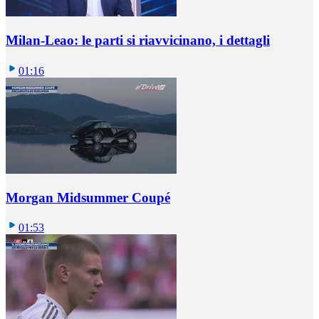
Milan-Leao: le parti si riavvicinano, i dettagli
01:16
Morgan Midsummer Coupé
01:53