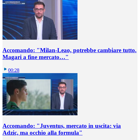
Accomando: "Milan-Leao, potrebbe cambiare tutto.
Magari a fine mercato…"
00:28
Accomando: "Juventus, mercato in uscita: via
Adzic, ma occhio alla formula"