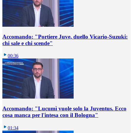
Accomando: "Portiere Juve, duello Vicario-Suzuki:
chi sale e chi scende"
00:36
Accomando: "Lucumì vuole solo la Juventus. Ecco
cosa manca per l'intesa con il Bologna"
01:34