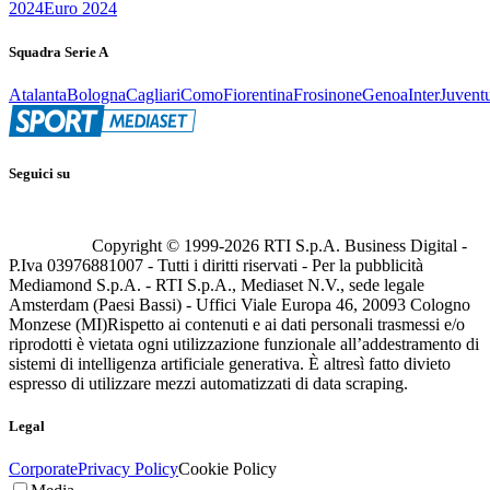
2024
Euro 2024
Squadra Serie A
Atalanta
Bologna
Cagliari
Como
Fiorentina
Frosinone
Genoa
Inter
Juvent
Seguici su
Copyright © 1999-
2026
RTI S.p.A. Business Digital -
P.Iva 03976881007 - Tutti i diritti riservati - Per la pubblicità
Mediamond S.p.A. - RTI S.p.A., Mediaset N.V., sede legale
Amsterdam (Paesi Bassi) - Uffici Viale Europa 46, 20093 Cologno
Monzese (MI)
Rispetto ai contenuti e ai dati personali trasmessi e/o
riprodotti è vietata ogni utilizzazione funzionale all’addestramento di
sistemi di intelligenza artificiale generativa. È altresì fatto divieto
espresso di utilizzare mezzi automatizzati di data scraping.
Legal
Corporate
Privacy Policy
Cookie Policy