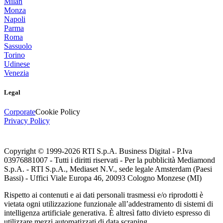
Milan
Monza
Napoli
Parma
Roma
Sassuolo
Torino
Udinese
Venezia
Legal
Corporate
Cookie Policy
Privacy Policy
Copyright © 1999-
2026
RTI S.p.A. Business Digital - P.Iva
03976881007 - Tutti i diritti riservati - Per la pubblicità Mediamond
S.p.A. - RTI S.p.A., Mediaset N.V., sede legale Amsterdam (Paesi
Bassi) - Uffici Viale Europa 46, 20093 Cologno Monzese (MI)
Rispetto ai contenuti e ai dati personali trasmessi e/o riprodotti è
vietata ogni utilizzazione funzionale all’addestramento di sistemi di
intelligenza artificiale generativa. È altresì fatto divieto espresso di
utilizzare mezzi automatizzati di data scraping.