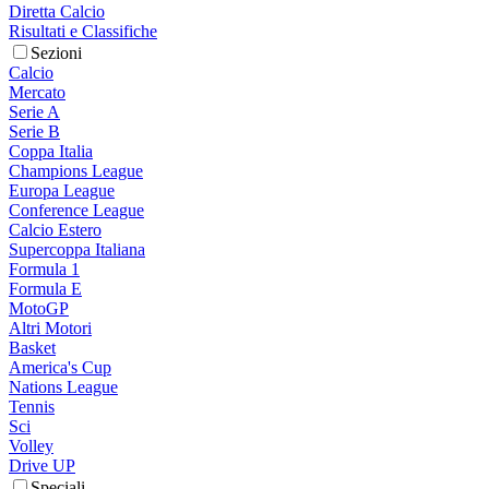
Diretta Calcio
Risultati e Classifiche
Sezioni
Calcio
Mercato
Serie A
Serie B
Coppa Italia
Champions League
Europa League
Conference League
Calcio Estero
Supercoppa Italiana
Formula 1
Formula E
MotoGP
Altri Motori
Basket
America's Cup
Nations League
Tennis
Sci
Volley
Drive UP
Speciali