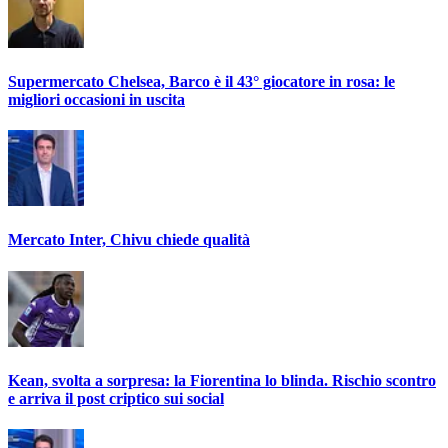
Supermercato Chelsea, Barco è il 43° giocatore in rosa: le
migliori occasioni in uscita
Mercato Inter, Chivu chiede qualità
Kean, svolta a sorpresa: la Fiorentina lo blinda. Rischio scontro
e arriva il post criptico sui social