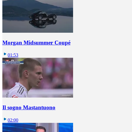
Morgan Midsummer Coupé
01:53
Il sogno Mastantuono
02:00