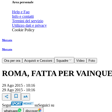
Area personale
Help e Faq
Info e contatti
Termini del servizio
Utilizzo dati e privacy
Cookie Policy
Mercato
Mercato
Ora per ora
Acquisti e Cessioni
Squadre
Video
Foto
ROMA, FATTA PER VAINQU
29 Ago 2015 - 10:16
29 Ago 2015 - 10:16
Segui
su
Seguici su
whatsapp
discover