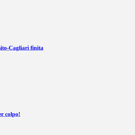
ito-Cagliari finita
er colpo!