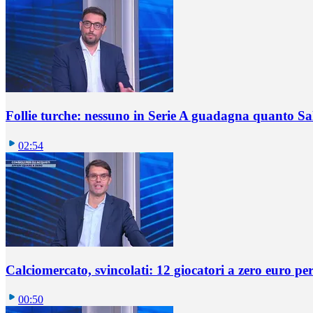
Follie turche: nessuno in Serie A guadagna quanto S
02:54
Calciomercato, svincolati: 12 giocatori a zero euro pe
00:50