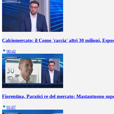
Calciomercato: il Como 'caccia' altri 30 milioni, Espos
00:42
Fiorentina, Paratici re del mercato: Mastantuono sup
01:07