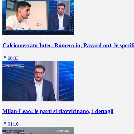
Calciomercato Inter: Romero in, Pavard out, le specif
00:33
Milan-Leao: le parti si riavvicinano, i dettagli
01:16