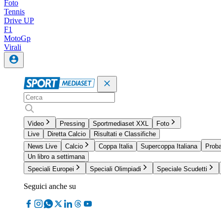
Foto
Tennis
Drive UP
F1
MotoGp
Virali
Video
Pressing
Sportmediaset XXL
Foto
Live
Diretta Calcio
Risultati e Classifiche
News Live
Calcio
Coppa Italia
Supercoppa Italiana
Proba
Un libro a settimana
Speciali Europei
Speciali Olimpiadi
Speciale Scudetti
Seguici anche su