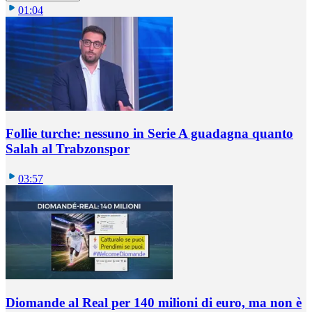
01:04
Follie turche: nessuno in Serie A guadagna quanto
Salah al Trabzonspor
03:57
Diomande al Real per 140 milioni di euro, ma non è