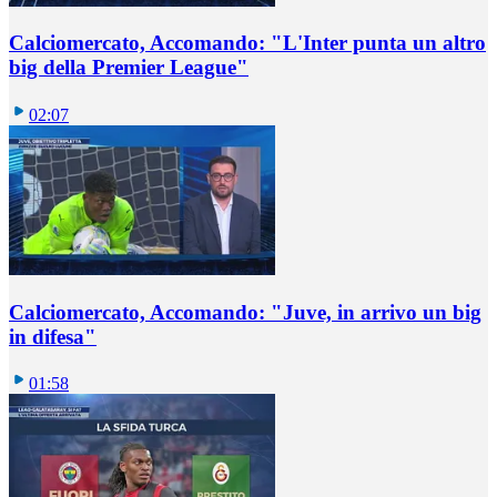
Calciomercato, Accomando: "L'Inter punta un altro
big della Premier League"
02:07
Calciomercato, Accomando: "Juve, in arrivo un big
in difesa"
01:58