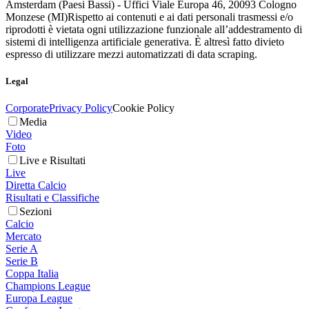
Amsterdam (Paesi Bassi) - Uffici Viale Europa 46, 20093 Cologno
Monzese (MI)
Rispetto ai contenuti e ai dati personali trasmessi e/o
riprodotti è vietata ogni utilizzazione funzionale all’addestramento di
sistemi di intelligenza artificiale generativa. È altresì fatto divieto
espresso di utilizzare mezzi automatizzati di data scraping.
Legal
Corporate
Privacy Policy
Cookie Policy
Media
Video
Foto
Live e Risultati
Live
Diretta Calcio
Risultati e Classifiche
Sezioni
Calcio
Mercato
Serie A
Serie B
Coppa Italia
Champions League
Europa League