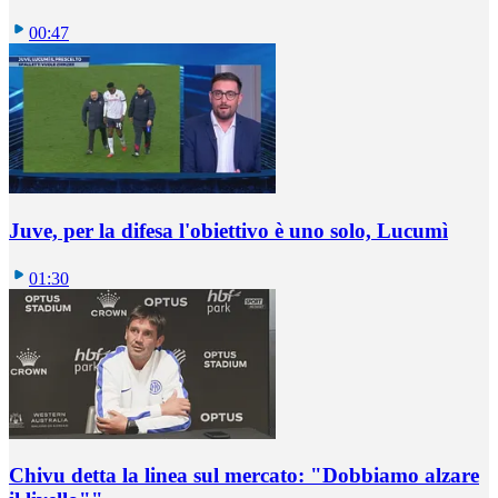
00:47
Juve, per la difesa l'obiettivo è uno solo, Lucumì
01:30
Chivu detta la linea sul mercato: "Dobbiamo alzare