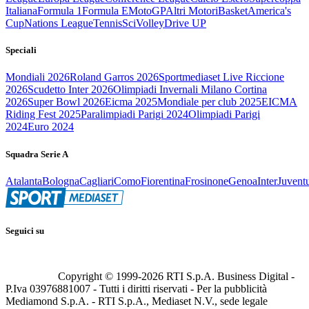
Italiana
Formula 1
Formula E
MotoGP
Altri Motori
Basket
America's
Cup
Nations League
Tennis
Sci
Volley
Drive UP
Speciali
Mondiali 2026
Roland Garros 2026
Sportmediaset Live Riccione
2026
Scudetto Inter 2026
Olimpiadi Invernali Milano Cortina
2026
Super Bowl 2026
Eicma 2025
Mondiale per club 2025
EICMA
Riding Fest 2025
Paralimpiadi Parigi 2024
Olimpiadi Parigi
2024
Euro 2024
Squadra Serie A
Atalanta
Bologna
Cagliari
Como
Fiorentina
Frosinone
Genoa
Inter
Juvent
Seguici su
Copyright © 1999-
2026
RTI S.p.A. Business Digital -
P.Iva 03976881007 - Tutti i diritti riservati - Per la pubblicità
Mediamond S.p.A. - RTI S.p.A., Mediaset N.V., sede legale