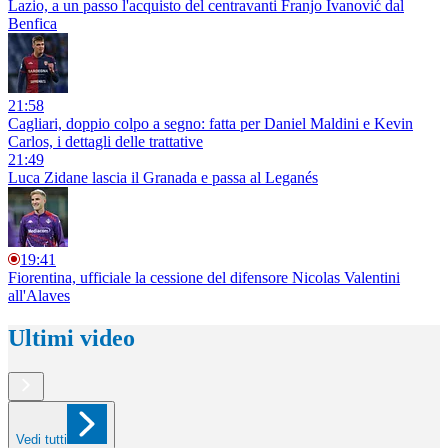
Lazio, a un passo l'acquisto del centravanti Franjo Ivanović dal
Benfica
21:58
Cagliari, doppio colpo a segno: fatta per Daniel Maldini e Kevin
Carlos, i dettagli delle trattative
21:49
Luca Zidane lascia il Granada e passa al Leganés
19:41
Fiorentina, ufficiale la cessione del difensore Nicolas Valentini
all'Alaves
Ultimi video
Vedi tutti