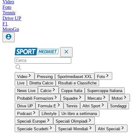
Video
Foto
Tennis
Drive UP
F1
MotoGp
Video
Pressing
Sportmediaset XXL
Foto
Live
Diretta Calcio
Risultati e Classifiche
News Live
Calcio
Coppa Italia
Supercoppa Italiana
Probabili Formazioni
Squadre
Mercato
Motori
Drive UP
Formula E
Tennis
Altri Sport
Sondaggi
Podcast
Lifestyle
Un libro a settimana
Speciali Europei
Speciali Olimpiadi
Speciale Scudetti
Speciali Mondiali
Altri Speciali