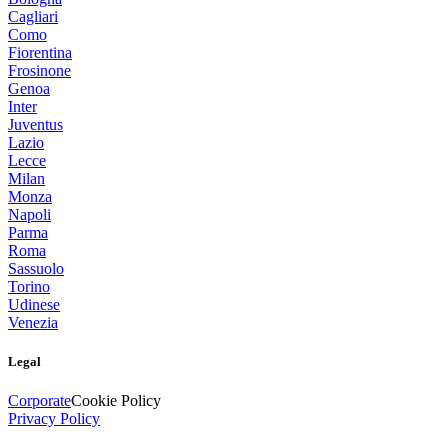
Cagliari
Como
Fiorentina
Frosinone
Genoa
Inter
Juventus
Lazio
Lecce
Milan
Monza
Napoli
Parma
Roma
Sassuolo
Torino
Udinese
Venezia
Legal
Corporate
Cookie Policy
Privacy Policy