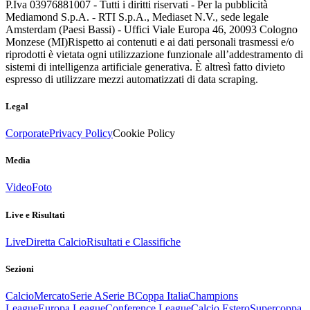
P.Iva 03976881007 - Tutti i diritti riservati - Per la pubblicità
Mediamond S.p.A. - RTI S.p.A., Mediaset N.V., sede legale
Amsterdam (Paesi Bassi) - Uffici Viale Europa 46, 20093 Cologno
Monzese (MI)
Rispetto ai contenuti e ai dati personali trasmessi e/o
riprodotti è vietata ogni utilizzazione funzionale all’addestramento di
sistemi di intelligenza artificiale generativa. È altresì fatto divieto
espresso di utilizzare mezzi automatizzati di data scraping.
Legal
Corporate
Privacy Policy
Cookie Policy
Media
Video
Foto
Live e Risultati
Live
Diretta Calcio
Risultati e Classifiche
Sezioni
Calcio
Mercato
Serie A
Serie B
Coppa Italia
Champions
League
Europa League
Conference League
Calcio Estero
Supercoppa