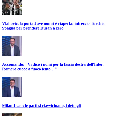
Vlahovic, la porta Juve non si è riaperta: intreccio Turchia-
Spagna per prendere Dusan a zero
Accomando: "Vi dico i nomi per la fascia destra dell'Inter.
Romero cuoce a fuoco lento…"
Milan-Leao: le parti si riavvicinano, i dettagli