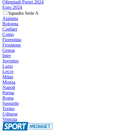
Olimpiadi Parigi 2024
Euro 2024
Squadra Serie A
Atalanta
Bologna
Cagliari
Como
Fiorentina
Frosinone
Genoa
Inter
Juventus
Lazio
Lecce
Milan
Monza
Napoli
Parma
Roma
Sassuolo
Torino
Udinese
Venezia