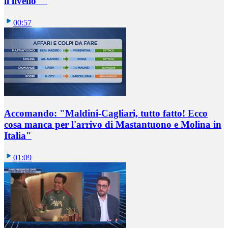
il livello""
00:57
Accomando: "Maldini-Cagliari, tutto fatto! Ecco
cosa manca per l'arrivo di Mastantuono e Molina in
Italia"
01:09