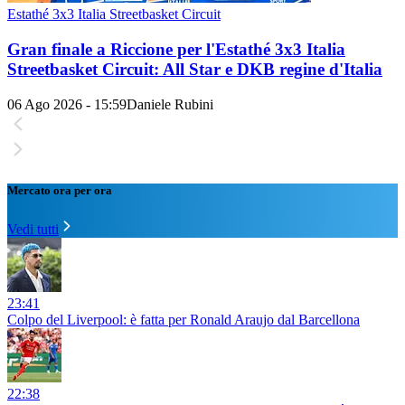
Estathé 3x3 Italia Streetbasket Circuit
Gran finale a Riccione per l'Estathé 3x3 Italia
Streetbasket Circuit: All Star e DKB regine d'Italia
06 Ago 2026 - 15:59
Daniele Rubini
Mercato ora per ora
Vedi tutti
23:41
Colpo del Liverpool: è fatta per Ronald Araujo dal Barcellona
22:38