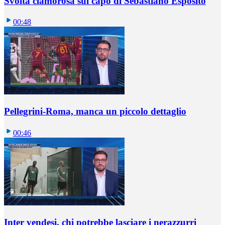
Svolta clamorosa sul capo di Sebastiano Esposito
00:48
Pellegrini-Roma, manca un piccolo dettaglio
00:46
Inter vendesi, chi potrebbe lasciare i nerazzurri