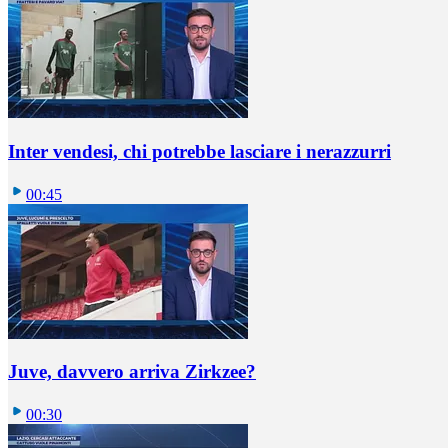
Inter vendesi, chi potrebbe lasciare i nerazzurri
00:45
Juve, davvero arriva Zirkzee?
00:30