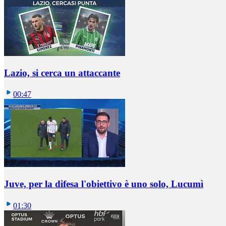
Lazio, si cerca un attaccante
00:47
Juve, per la difesa l'obiettivo è uno solo, Lucumì
01:30