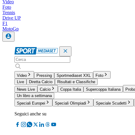
Video
Foto
Tennis
Drive UP
F1
MotoGp
Video
Pressing
Sportmediaset XXL
Foto
Live
Diretta Calcio
Risultati e Classifiche
News Live
Calcio
Coppa Italia
Supercoppa Italiana
Proba
Un libro a settimana
Speciali Europei
Speciali Olimpiadi
Speciale Scudetti
Seguici anche su