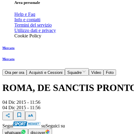
Area personale
Help e Faq
Info e contatti
Termini del servizio
Utilizzo dati e privacy
Cookie Policy
Mercato
Mercato
Ora per ora
Acquisti e Cessioni
Squadre
Video
Foto
ROMA, DE SANCTIS PRONT
04 Dic 2015 - 11:56
04 Dic 2015 - 11:56
Segui
su
Seguici su
whatsapp
discover