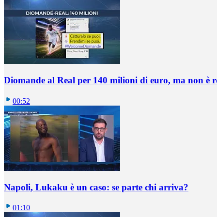
Diomande al Real per 140 milioni di euro, ma non è 
00:52
Napoli, Lukaku è un caso: se parte chi arriva?
01:10