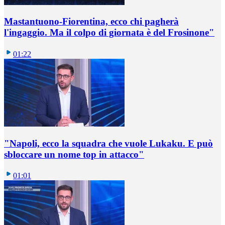
Mastantuono-Fiorentina, ecco chi pagherà
l'ingaggio. Ma il colpo di giornata è del Frosinone"
01:22
"Napoli, ecco la squadra che vuole Lukaku. E può
sbloccare un nome top in attacco"
01:01