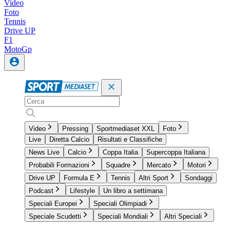
Video
Foto
Tennis
Drive UP
F1
MotoGp
Video
Pressing
Sportmediaset XXL
Foto
Live
Diretta Calcio
Risultati e Classifiche
News Live
Calcio
Coppa Italia
Supercoppa Italiana
Probabili Formazioni
Squadre
Mercato
Motori
Drive UP
Formula E
Tennis
Altri Sport
Sondaggi
Podcast
Lifestyle
Un libro a settimana
Speciali Europei
Speciali Olimpiadi
Speciale Scudetti
Speciali Mondiali
Altri Speciali