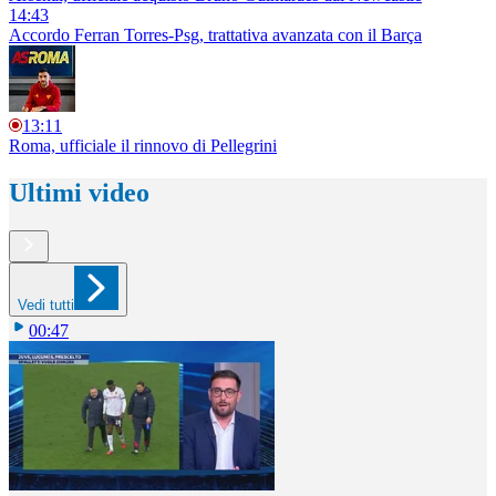
14:43
Accordo Ferran Torres-Psg, trattativa avanzata con il Barça
13:11
Roma, ufficiale il rinnovo di Pellegrini
Ultimi video
Vedi tutti
00:47