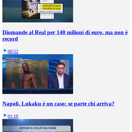
Diomande al Real per 140 milioni di euro, ma non è
record
00:52
Napoli, Lukaku è un caso: se parte chi arriva?
01:10