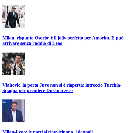
Milan, rispunta Osorio: è il jolly perfetto per Amorim. E può
arrivare senza l'addio di Leao
Vlahovic, la porta Juve non si è riaperta: intreccio Turchia-
Spagna per prendere Dusan a zero
Milan-Leao: le parti si riavvicinano, i dettagli