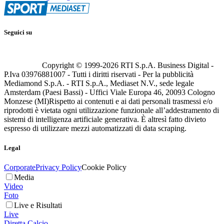
Seguici su
Copyright © 1999-
2026
RTI S.p.A. Business Digital -
P.Iva 03976881007 - Tutti i diritti riservati - Per la pubblicità
Mediamond S.p.A. - RTI S.p.A., Mediaset N.V., sede legale
Amsterdam (Paesi Bassi) - Uffici Viale Europa 46, 20093 Cologno
Monzese (MI)
Rispetto ai contenuti e ai dati personali trasmessi e/o
riprodotti è vietata ogni utilizzazione funzionale all’addestramento di
sistemi di intelligenza artificiale generativa. È altresì fatto divieto
espresso di utilizzare mezzi automatizzati di data scraping.
Legal
Corporate
Privacy Policy
Cookie Policy
Media
Video
Foto
Live e Risultati
Live
Diretta Calcio