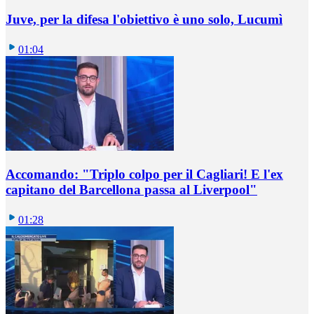
Juve, per la difesa l'obiettivo è uno solo, Lucumì
01:04
Accomando: "Triplo colpo per il Cagliari! E l'ex
capitano del Barcellona passa al Liverpool"
01:28