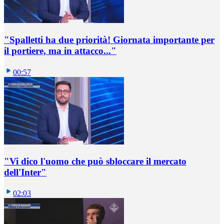
"Spalletti ha due priorità! Giornata importante per
il portiere, ma in attacco..."
00:57
"Vi dico l'uomo che può sbloccare il mercato
dell'Inter"
02:03