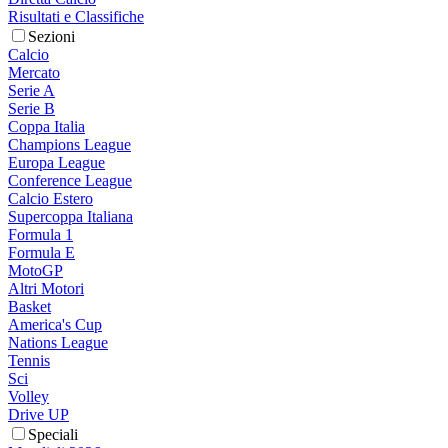
Risultati e Classifiche
Sezioni
Calcio
Mercato
Serie A
Serie B
Coppa Italia
Champions League
Europa League
Conference League
Calcio Estero
Supercoppa Italiana
Formula 1
Formula E
MotoGP
Altri Motori
Basket
America's Cup
Nations League
Tennis
Sci
Volley
Drive UP
Speciali