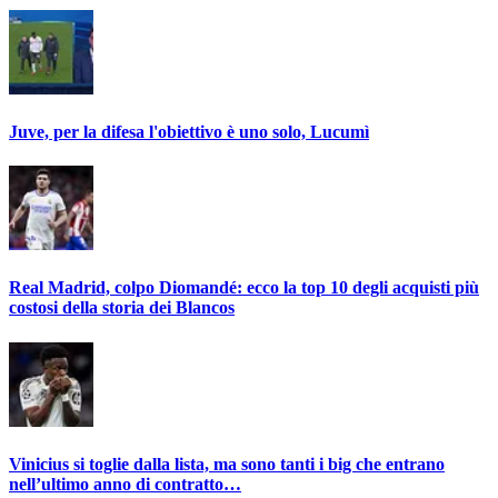
Juve, per la difesa l'obiettivo è uno solo, Lucumì
Real Madrid, colpo Diomandé: ecco la top 10 degli acquisti più
costosi della storia dei Blancos
Vinicius si toglie dalla lista, ma sono tanti i big che entrano
nell’ultimo anno di contratto…