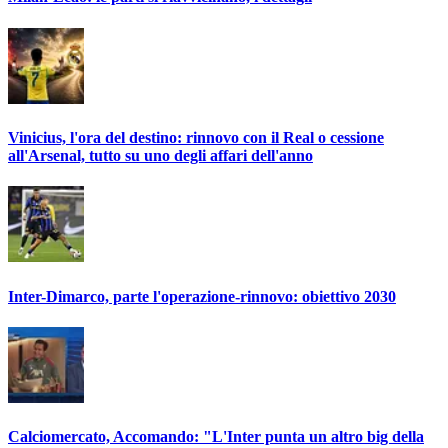
Vinicius, l'ora del destino: rinnovo con il Real o cessione
all'Arsenal, tutto su uno degli affari dell'anno
Inter-Dimarco, parte l'operazione-rinnovo: obiettivo 2030
Calciomercato, Accomando: "L'Inter punta un altro big della