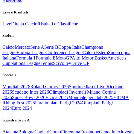
Video
Foto
Live e Risultati
Live
Diretta Calcio
Risultati e Classifiche
Sezioni
Calcio
Mercato
Serie A
Serie B
Coppa Italia
Champions
League
Europa League
Conference League
Calcio Estero
Supercoppa
Italiana
Formula 1
Formula E
MotoGP
Altri Motori
Basket
America's
Cup
Nations League
Tennis
Sci
Volley
Drive UP
Speciali
Mondiali 2026
Roland Garros 2026
Sportmediaset Live Riccione
2026
Scudetto Inter 2026
Olimpiadi Invernali Milano Cortina
2026
Super Bowl 2026
Eicma 2025
Mondiale per club 2025
EICMA
Riding Fest 2025
Paralimpiadi Parigi 2024
Olimpiadi Parigi
2024
Euro 2024
Squadra Serie A
Atalanta
Bologna
Cagliari
Como
Fiorentina
Frosinone
Genoa
Inter
Juvent