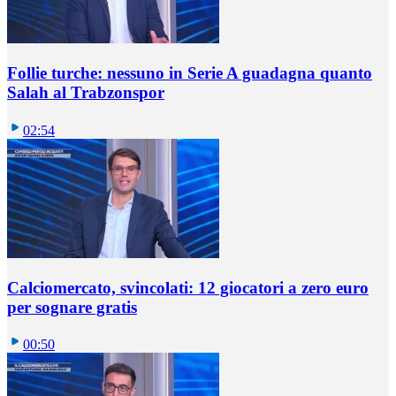
Follie turche: nessuno in Serie A guadagna quanto
Salah al Trabzonspor
02:54
Calciomercato, svincolati: 12 giocatori a zero euro
per sognare gratis
00:50