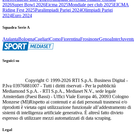
2026
Super Bowl 2026
Eicma 2025
Mondiale per club 2025
EICMA
Riding Fest 2025
Paralimpiadi Parigi 2024
Olimpiadi Parigi
2024
Euro 2024
Squadra Serie A
Atalanta
Bologna
Cagliari
Como
Fiorentina
Frosinone
Genoa
Inter
Juvent
Seguici su
Copyright © 1999-
2026
RTI S.p.A. Business Digital -
P.Iva 03976881007 - Tutti i diritti riservati - Per la pubblicità
Mediamond S.p.A. - RTI S.p.A., Mediaset N.V., sede legale
Amsterdam (Paesi Bassi) - Uffici Viale Europa 46, 20093 Cologno
Monzese (MI)
Rispetto ai contenuti e ai dati personali trasmessi e/o
riprodotti è vietata ogni utilizzazione funzionale all’addestramento di
sistemi di intelligenza artificiale generativa. È altresì fatto divieto
espresso di utilizzare mezzi automatizzati di data scraping.
Legal