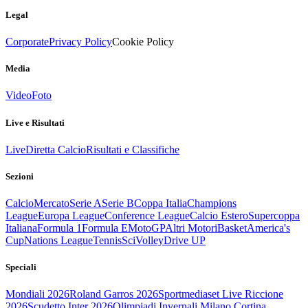
Legal
Corporate
Privacy Policy
Cookie Policy
Media
Video
Foto
Live e Risultati
Live
Diretta Calcio
Risultati e Classifiche
Sezioni
Calcio
Mercato
Serie A
Serie B
Coppa Italia
Champions
League
Europa League
Conference League
Calcio Estero
Supercoppa
Italiana
Formula 1
Formula E
MotoGP
Altri Motori
Basket
America's
Cup
Nations League
Tennis
Sci
Volley
Drive UP
Speciali
Mondiali 2026
Roland Garros 2026
Sportmediaset Live Riccione
2026
Scudetto Inter 2026
Olimpiadi Invernali Milano Cortina