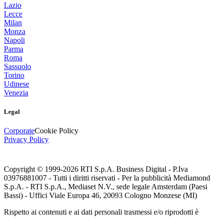
Lazio
Lecce
Milan
Monza
Napoli
Parma
Roma
Sassuolo
Torino
Udinese
Venezia
Legal
Corporate
Cookie Policy
Privacy Policy
Copyright © 1999-
2026
RTI S.p.A. Business Digital - P.Iva
03976881007 - Tutti i diritti riservati - Per la pubblicità Mediamond
S.p.A. - RTI S.p.A., Mediaset N.V., sede legale Amsterdam (Paesi
Bassi) - Uffici Viale Europa 46, 20093 Cologno Monzese (MI)
Rispetto ai contenuti e ai dati personali trasmessi e/o riprodotti è