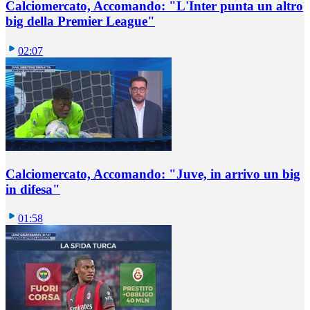
Calciomercato, Accomando: "L'Inter punta un altro
big della Premier League"
02:07
Calciomercato, Accomando: "Juve, in arrivo un big
in difesa"
01:58