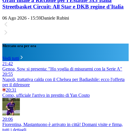
Gran finale a Riccione per l'Estathé 3x3 Italia
Streetbasket Circuit: All Star e DKB regine d'Italia
06 Ago 2026 - 15:59
Daniele Rubini
Mercato ora per ora
Vedi tutti
21:42
Genoa, Sow si presenta: "Ho voglia di misurarmi con la Serie A"
20:55
Napoli, trattativa calda con il Chelsea per Badiashile: ecco l'offerta
per il difensore
20:31
Como, ufficiale l'arrivo in prestito di Yan Couto
20:06
Fiorentina, Mastantuono è arrivato in città! Domani visite e firma,
tutti i dettagli