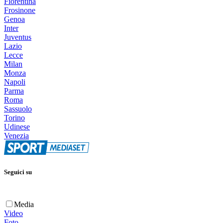
Fiorentina
Frosinone
Genoa
Inter
Juventus
Lazio
Lecce
Milan
Monza
Napoli
Parma
Roma
Sassuolo
Torino
Udinese
Venezia
Seguici su
Media
Video
Foto