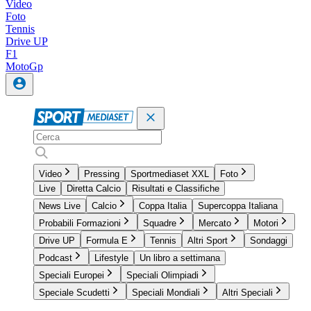
Video
Foto
Tennis
Drive UP
F1
MotoGp
Video
Pressing
Sportmediaset XXL
Foto
Live
Diretta Calcio
Risultati e Classifiche
News Live
Calcio
Coppa Italia
Supercoppa Italiana
Probabili Formazioni
Squadre
Mercato
Motori
Drive UP
Formula E
Tennis
Altri Sport
Sondaggi
Podcast
Lifestyle
Un libro a settimana
Speciali Europei
Speciali Olimpiadi
Speciale Scudetti
Speciali Mondiali
Altri Speciali