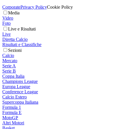
Corporate
Privacy Policy
Cookie Policy
Media
Video
Foto
Live e Risultati
Live
Diretta Calcio
Risultati e Classifiche
Sezioni
Calcio
Mercato
Serie A
Serie B
Coppa Italia
Champions League
Europa League
Conference League
Calcio Estero
Supercoppa Italiana
Formula 1
Formula E
MotoGP
Altri Motori
Basket