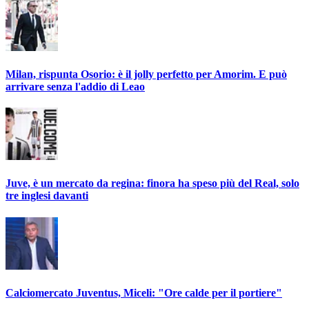
Milan, rispunta Osorio: è il jolly perfetto per Amorim. E può
arrivare senza l'addio di Leao
Juve, è un mercato da regina: finora ha speso più del Real, solo
tre inglesi davanti
Calciomercato Juventus, Miceli: "Ore calde per il portiere"