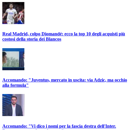
Real Madrid, colpo Diomandé: ecco la top 10 degli acquisti più
costosi della storia dei Blancos
Accomando: "Juventus, mercato in uscita: via Adzic, ma occhio
alla formula"
Accomando: "Vi dico i nomi per la fascia destra dell'Inter.