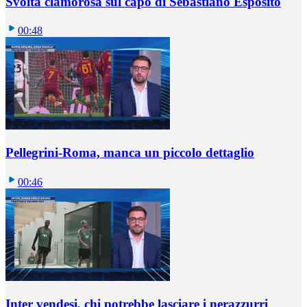
Svolta clamorosa sul capo di Sebastiano Esposito
00:48
Pellegrini-Roma, manca un piccolo dettaglio
00:46
Inter vendesi, chi potrebbe lasciare i nerazzurri