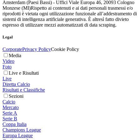
Amsterdam (Paesi Bassi) - Uffici Viale Europa 46, 20093 Cologno
Monzese (MI)
Rispetto ai contenuti e ai dati personali trasmessi e/o
riprodotti è vietata ogni utilizzazione funzionale all’addestramento di
sistemi di intelligenza artificiale generativa. È altresì fatto divieto
espresso di utilizzare mezzi automatizzati di data scraping.
Legal
Corporate
Privacy Policy
Cookie Policy
Media
Video
Foto
Live e Risultati
Live
Diretta Calcio
Risultati e Classifiche
Sezioni
Calcio
Mercato
Serie A
Serie B
Coppa Italia
Champions League
Europa League