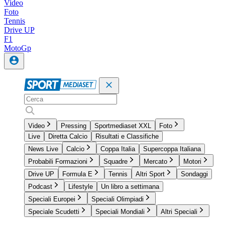
Video
Foto
Tennis
Drive UP
F1
MotoGp
Video
Pressing
Sportmediaset XXL
Foto
Live
Diretta Calcio
Risultati e Classifiche
News Live
Calcio
Coppa Italia
Supercoppa Italiana
Probabili Formazioni
Squadre
Mercato
Motori
Drive UP
Formula E
Tennis
Altri Sport
Sondaggi
Podcast
Lifestyle
Un libro a settimana
Speciali Europei
Speciali Olimpiadi
Speciale Scudetti
Speciali Mondiali
Altri Speciali