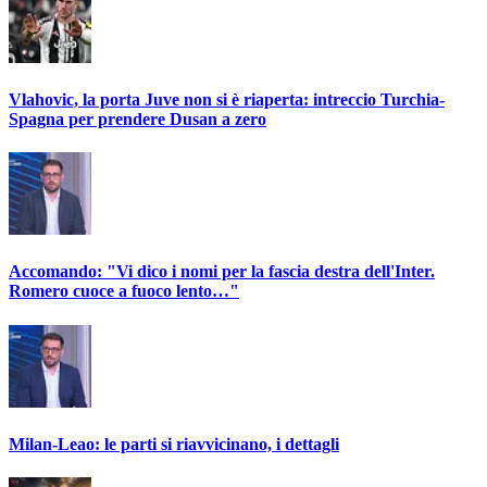
Vlahovic, la porta Juve non si è riaperta: intreccio Turchia-
Spagna per prendere Dusan a zero
Accomando: "Vi dico i nomi per la fascia destra dell'Inter.
Romero cuoce a fuoco lento…"
Milan-Leao: le parti si riavvicinano, i dettagli