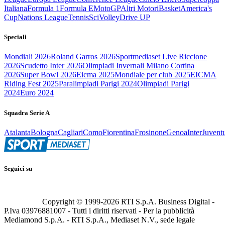
Italiana
Formula 1
Formula E
MotoGP
Altri Motori
Basket
America's
Cup
Nations League
Tennis
Sci
Volley
Drive UP
Speciali
Mondiali 2026
Roland Garros 2026
Sportmediaset Live Riccione
2026
Scudetto Inter 2026
Olimpiadi Invernali Milano Cortina
2026
Super Bowl 2026
Eicma 2025
Mondiale per club 2025
EICMA
Riding Fest 2025
Paralimpiadi Parigi 2024
Olimpiadi Parigi
2024
Euro 2024
Squadra Serie A
Atalanta
Bologna
Cagliari
Como
Fiorentina
Frosinone
Genoa
Inter
Juvent
Seguici su
Copyright © 1999-
2026
RTI S.p.A. Business Digital -
P.Iva 03976881007 - Tutti i diritti riservati - Per la pubblicità
Mediamond S.p.A. - RTI S.p.A., Mediaset N.V., sede legale