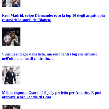
Real Madrid, colpo Diomandé: ecco la top 10 degli acquisti più
costosi della storia dei Blancos
Vinicius si toglie dalla lista, ma sono tanti i big che entrano
nell’ultimo anno di contratto…
Milan, rispunta Osorio: è il jolly perfetto per Amorim. E può
arrivare senza l'addio di Leao