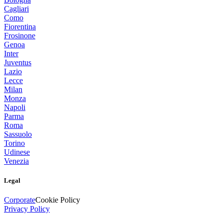
Cagliari
Como
Fiorentina
Frosinone
Genoa
Inter
Juventus
Lazio
Lecce
Milan
Monza
Napoli
Parma
Roma
Sassuolo
Torino
Udinese
Venezia
Legal
Corporate
Cookie Policy
Privacy Policy