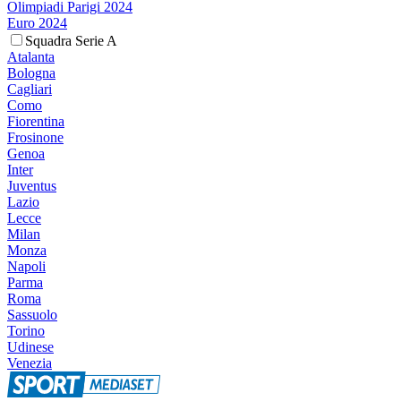
Olimpiadi Parigi 2024
Euro 2024
Squadra Serie A
Atalanta
Bologna
Cagliari
Como
Fiorentina
Frosinone
Genoa
Inter
Juventus
Lazio
Lecce
Milan
Monza
Napoli
Parma
Roma
Sassuolo
Torino
Udinese
Venezia