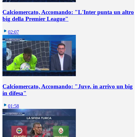
Calciomercato, Accomando: "L'Inter punta un altro
big della Premier League"
02:07
Calciomercato, Accomando: "Juve, in arrivo un big
in difesa"
01:58