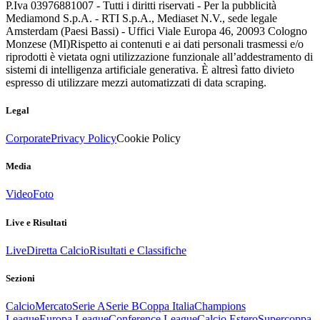
P.Iva 03976881007 - Tutti i diritti riservati - Per la pubblicità
Mediamond S.p.A. - RTI S.p.A., Mediaset N.V., sede legale
Amsterdam (Paesi Bassi) - Uffici Viale Europa 46, 20093 Cologno
Monzese (MI)
Rispetto ai contenuti e ai dati personali trasmessi e/o
riprodotti è vietata ogni utilizzazione funzionale all’addestramento di
sistemi di intelligenza artificiale generativa. È altresì fatto divieto
espresso di utilizzare mezzi automatizzati di data scraping.
Legal
Corporate
Privacy Policy
Cookie Policy
Media
Video
Foto
Live e Risultati
Live
Diretta Calcio
Risultati e Classifiche
Sezioni
Calcio
Mercato
Serie A
Serie B
Coppa Italia
Champions
League
Europa League
Conference League
Calcio Estero
Supercoppa