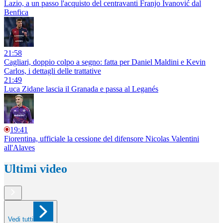
Lazio, a un passo l'acquisto del centravanti Franjo Ivanović dal
Benfica
21:58
Cagliari, doppio colpo a segno: fatta per Daniel Maldini e Kevin
Carlos, i dettagli delle trattative
21:49
Luca Zidane lascia il Granada e passa al Leganés
19:41
Fiorentina, ufficiale la cessione del difensore Nicolas Valentini
all'Alaves
Ultimi video
Vedi tutti