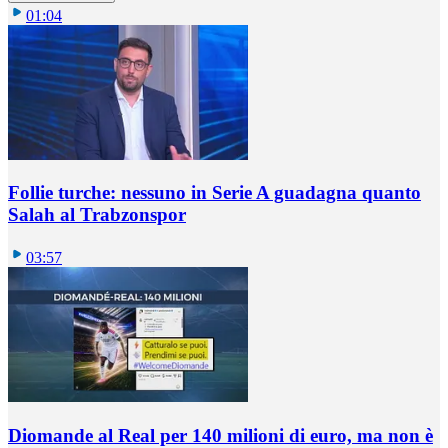
01:04
Follie turche: nessuno in Serie A guadagna quanto
Salah al Trabzonspor
03:57
Diomande al Real per 140 milioni di euro, ma non è