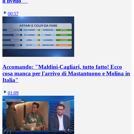
il livello""
00:57
Accomando: "Maldini-Cagliari, tutto fatto! Ecco
cosa manca per l'arrivo di Mastantuono e Molina in
Italia"
01:09