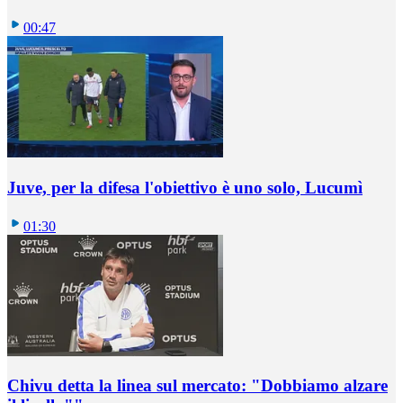
00:47
Juve, per la difesa l'obiettivo è uno solo, Lucumì
01:30
Chivu detta la linea sul mercato: "Dobbiamo alzare