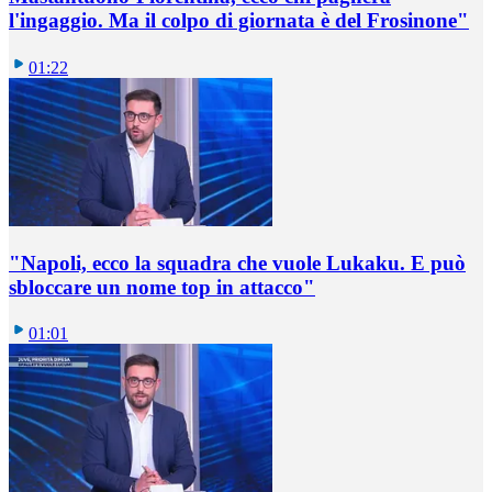
l'ingaggio. Ma il colpo di giornata è del Frosinone"
01:22
"Napoli, ecco la squadra che vuole Lukaku. E può
sbloccare un nome top in attacco"
01:01