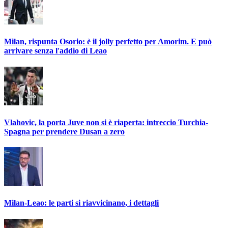
Milan, rispunta Osorio: è il jolly perfetto per Amorim. E può
arrivare senza l'addio di Leao
Vlahovic, la porta Juve non si è riaperta: intreccio Turchia-
Spagna per prendere Dusan a zero
Milan-Leao: le parti si riavvicinano, i dettagli