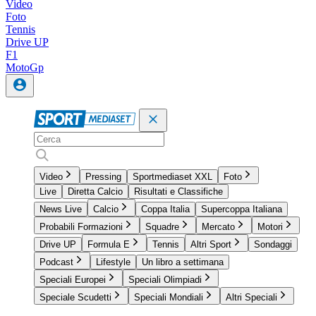
Video
Foto
Tennis
Drive UP
F1
MotoGp
Video
Pressing
Sportmediaset XXL
Foto
Live
Diretta Calcio
Risultati e Classifiche
News Live
Calcio
Coppa Italia
Supercoppa Italiana
Probabili Formazioni
Squadre
Mercato
Motori
Drive UP
Formula E
Tennis
Altri Sport
Sondaggi
Podcast
Lifestyle
Un libro a settimana
Speciali Europei
Speciali Olimpiadi
Speciale Scudetti
Speciali Mondiali
Altri Speciali