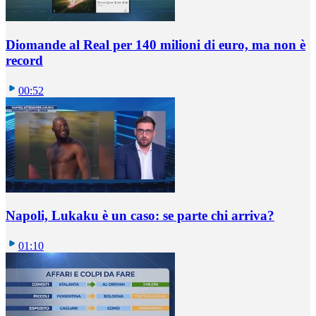
Diomande al Real per 140 milioni di euro, ma non è
record
00:52
Napoli, Lukaku è un caso: se parte chi arriva?
01:10