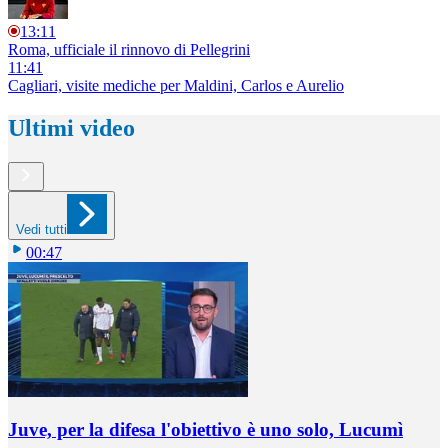
13:11
Roma, ufficiale il rinnovo di Pellegrini
11:41
Cagliari, visite mediche per Maldini, Carlos e Aurelio
Ultimi video
Vedi tutti
00:47
Juve, per la difesa l'obiettivo è uno solo, Lucumì