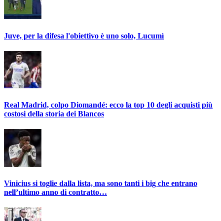
Juve, per la difesa l'obiettivo è uno solo, Lucumì
Real Madrid, colpo Diomandé: ecco la top 10 degli acquisti più
costosi della storia dei Blancos
Vinicius si toglie dalla lista, ma sono tanti i big che entrano
nell’ultimo anno di contratto…