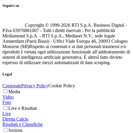
Seguici su
Copyright © 1999-
2026
RTI S.p.A. Business Digital -
P.Iva 03976881007 - Tutti i diritti riservati - Per la pubblicità
Mediamond S.p.A. - RTI S.p.A., Mediaset N.V., sede legale
Amsterdam (Paesi Bassi) - Uffici Viale Europa 46, 20093 Cologno
Monzese (MI)
Rispetto ai contenuti e ai dati personali trasmessi e/o
riprodotti è vietata ogni utilizzazione funzionale all’addestramento di
sistemi di intelligenza artificiale generativa. È altresì fatto divieto
espresso di utilizzare mezzi automatizzati di data scraping.
Legal
Corporate
Privacy Policy
Cookie Policy
Media
Video
Foto
Live e Risultati
Live
Diretta Calcio
Risultati e Classifiche
Sezioni