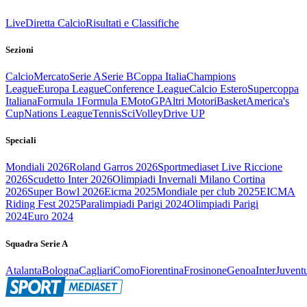
Live
Diretta Calcio
Risultati e Classifiche
Sezioni
Calcio
Mercato
Serie A
Serie B
Coppa Italia
Champions
League
Europa League
Conference League
Calcio Estero
Supercoppa
Italiana
Formula 1
Formula E
MotoGP
Altri Motori
Basket
America's
Cup
Nations League
Tennis
Sci
Volley
Drive UP
Speciali
Mondiali 2026
Roland Garros 2026
Sportmediaset Live Riccione
2026
Scudetto Inter 2026
Olimpiadi Invernali Milano Cortina
2026
Super Bowl 2026
Eicma 2025
Mondiale per club 2025
EICMA
Riding Fest 2025
Paralimpiadi Parigi 2024
Olimpiadi Parigi
2024
Euro 2024
Squadra Serie A
Atalanta
Bologna
Cagliari
Como
Fiorentina
Frosinone
Genoa
Inter
Juvent