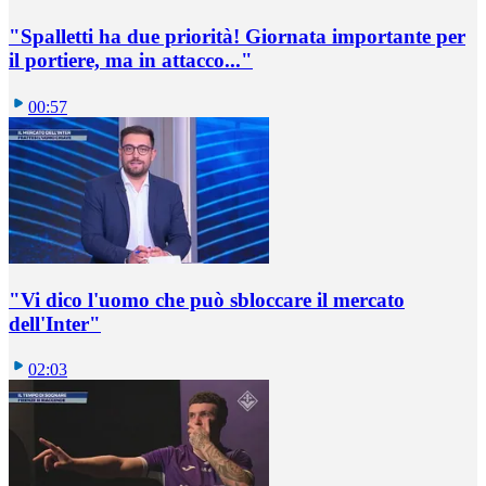
"Spalletti ha due priorità! Giornata importante per
il portiere, ma in attacco..."
00:57
"Vi dico l'uomo che può sbloccare il mercato
dell'Inter"
02:03