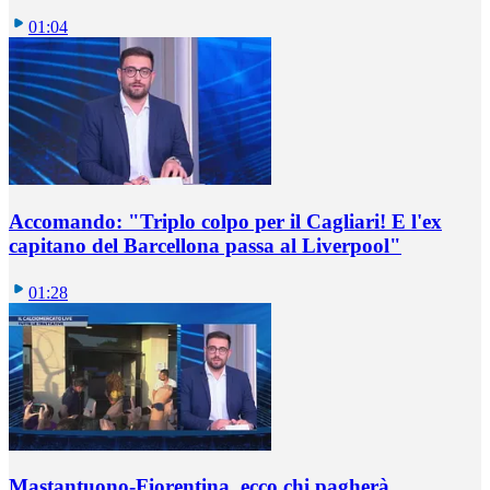
01:04
Accomando: "Triplo colpo per il Cagliari! E l'ex
capitano del Barcellona passa al Liverpool"
01:28
Mastantuono-Fiorentina, ecco chi pagherà