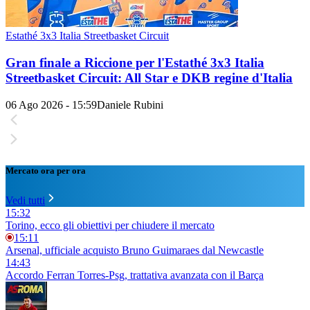
Estathé 3x3 Italia Streetbasket Circuit
Gran finale a Riccione per l'Estathé 3x3 Italia
Streetbasket Circuit: All Star e DKB regine d'Italia
06 Ago 2026 - 15:59
Daniele Rubini
Mercato ora per ora
Vedi tutti
15:32
Torino, ecco gli obiettivi per chiudere il mercato
15:11
Arsenal, ufficiale acquisto Bruno Guimaraes dal Newcastle
14:43
Accordo Ferran Torres-Psg, trattativa avanzata con il Barça