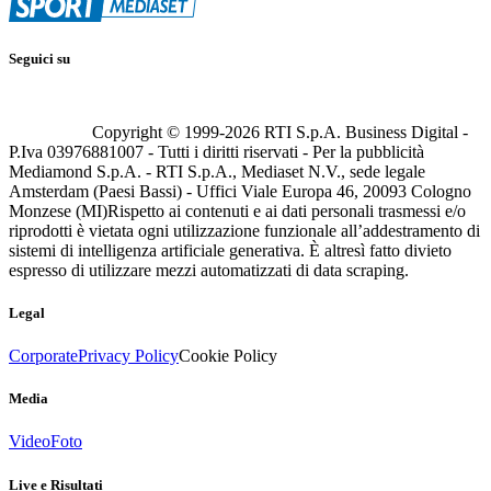
Seguici su
Copyright © 1999-
2026
RTI S.p.A. Business Digital -
P.Iva 03976881007 - Tutti i diritti riservati - Per la pubblicità
Mediamond S.p.A. - RTI S.p.A., Mediaset N.V., sede legale
Amsterdam (Paesi Bassi) - Uffici Viale Europa 46, 20093 Cologno
Monzese (MI)
Rispetto ai contenuti e ai dati personali trasmessi e/o
riprodotti è vietata ogni utilizzazione funzionale all’addestramento di
sistemi di intelligenza artificiale generativa. È altresì fatto divieto
espresso di utilizzare mezzi automatizzati di data scraping.
Legal
Corporate
Privacy Policy
Cookie Policy
Media
Video
Foto
Live e Risultati