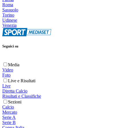
Roma
Sassuolo
Torino
Udinese
Venezia
Seguici su
Media
Video
Foto
Live e Risultati
Live
Diretta Calcio
Risultati e Classifiche
Sezioni
Calcio
Mercato
Serie A
Serie B
Coppa Italia