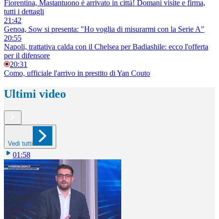
Fiorentina, Mastantuono è arrivato in città! Domani visite e firma,
tutti i dettagli
21:42
Genoa, Sow si presenta: "Ho voglia di misurarmi con la Serie A"
20:55
Napoli, trattativa calda con il Chelsea per Badiashile: ecco l'offerta
per il difensore
20:31
Como, ufficiale l'arrivo in prestito di Yan Couto
Ultimi video
Vedi tutti
01:58