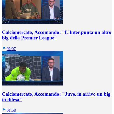
Calciomercato, Accomando: "L'Inter punta un altro
big della Premier League"
02:07
Calciomercato, Accomando: "Juve, in arrivo un big
in difesa"
01:58