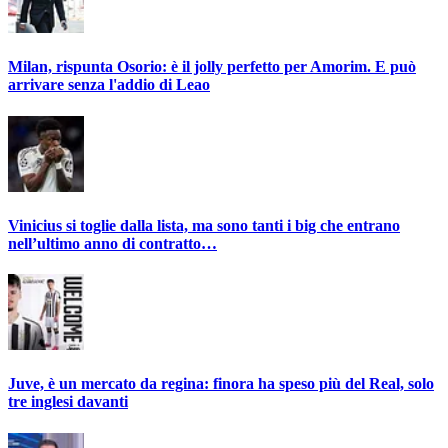
Milan, rispunta Osorio: è il jolly perfetto per Amorim. E può
arrivare senza l'addio di Leao
Vinicius si toglie dalla lista, ma sono tanti i big che entrano
nell’ultimo anno di contratto…
Juve, è un mercato da regina: finora ha speso più del Real, solo
tre inglesi davanti