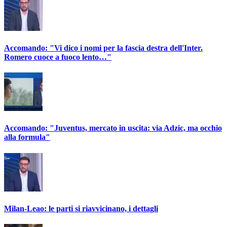
Accomando: "Vi dico i nomi per la fascia destra dell'Inter.
Romero cuoce a fuoco lento…"
Accomando: "Juventus, mercato in uscita: via Adzic, ma occhio
alla formula"
Milan-Leao: le parti si riavvicinano, i dettagli