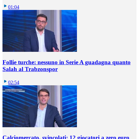
01:04
Follie turche: nessuno in Serie A guadagna quanto
Salah al Trabzonspor
02:54
Calciomercato, svincolati: 12 giocatori a zero euro