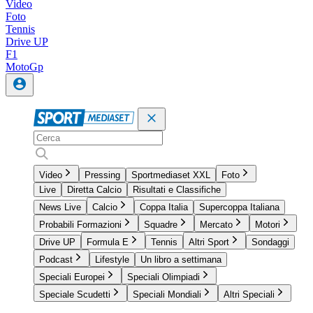
Video
Foto
Tennis
Drive UP
F1
MotoGp
Video
Pressing
Sportmediaset XXL
Foto
Live
Diretta Calcio
Risultati e Classifiche
News Live
Calcio
Coppa Italia
Supercoppa Italiana
Probabili Formazioni
Squadre
Mercato
Motori
Drive UP
Formula E
Tennis
Altri Sport
Sondaggi
Podcast
Lifestyle
Un libro a settimana
Speciali Europei
Speciali Olimpiadi
Speciale Scudetti
Speciali Mondiali
Altri Speciali