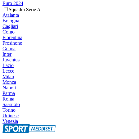
Euro 2024
Squadra Serie A
Atalanta
Bologna
Cagliari
Como
Fiorentina
Frosinone
Genoa
Inter
Juventus
Lazio
Lecce
Milan
Monza
Napoli
Parma
Roma
Sassuolo
Torino
Udinese
Venezia