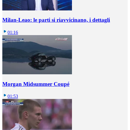
Milan-Leao: le parti si riavvicinano, i dettagli
01:16
Morgan Midsummer Coupé
01:53