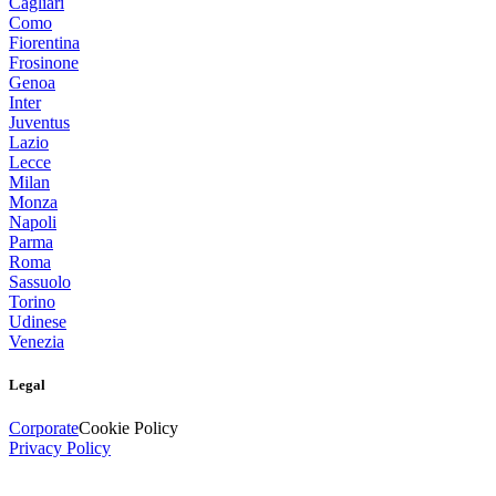
Cagliari
Como
Fiorentina
Frosinone
Genoa
Inter
Juventus
Lazio
Lecce
Milan
Monza
Napoli
Parma
Roma
Sassuolo
Torino
Udinese
Venezia
Legal
Corporate
Cookie Policy
Privacy Policy