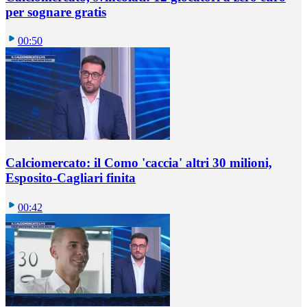
per sognare gratis
00:50
Calciomercato: il Como 'caccia' altri 30 milioni,
Esposito-Cagliari finita
00:42