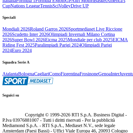
Italiana
Formula 1
Formula E
MotoGP
Altri Motori
Basket
America's
Cup
Nations League
Tennis
Sci
Volley
Drive UP
Speciali
Mondiali 2026
Roland Garros 2026
Sportmediaset Live Riccione
2026
Scudetto Inter 2026
Olimpiadi Invernali Milano Cortina
2026
Super Bowl 2026
Eicma 2025
Mondiale per club 2025
EICMA
Riding Fest 2025
Paralimpiadi Parigi 2024
Olimpiadi Parigi
2024
Euro 2024
Squadra Serie A
Atalanta
Bologna
Cagliari
Como
Fiorentina
Frosinone
Genoa
Inter
Juvent
Seguici su
Copyright © 1999-
2026
RTI S.p.A. Business Digital -
P.Iva 03976881007 - Tutti i diritti riservati - Per la pubblicità
Mediamond S.p.A. - RTI S.p.A., Mediaset N.V., sede legale
Amsterdam (Paesi Bassi) - Uffici Viale Europa 46, 20093 Cologno