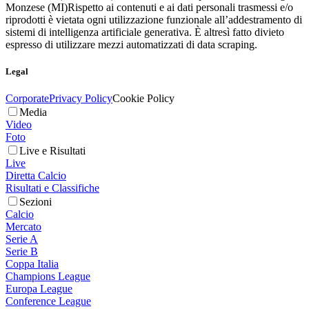
Monzese (MI)
Rispetto ai contenuti e ai dati personali trasmessi e/o
riprodotti è vietata ogni utilizzazione funzionale all’addestramento di
sistemi di intelligenza artificiale generativa. È altresì fatto divieto
espresso di utilizzare mezzi automatizzati di data scraping.
Legal
Corporate
Privacy Policy
Cookie Policy
Media
Video
Foto
Live e Risultati
Live
Diretta Calcio
Risultati e Classifiche
Sezioni
Calcio
Mercato
Serie A
Serie B
Coppa Italia
Champions League
Europa League
Conference League