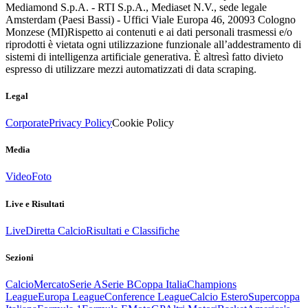
Mediamond S.p.A. - RTI S.p.A., Mediaset N.V., sede legale
Amsterdam (Paesi Bassi) - Uffici Viale Europa 46, 20093 Cologno
Monzese (MI)
Rispetto ai contenuti e ai dati personali trasmessi e/o
riprodotti è vietata ogni utilizzazione funzionale all’addestramento di
sistemi di intelligenza artificiale generativa. È altresì fatto divieto
espresso di utilizzare mezzi automatizzati di data scraping.
Legal
Corporate
Privacy Policy
Cookie Policy
Media
Video
Foto
Live e Risultati
Live
Diretta Calcio
Risultati e Classifiche
Sezioni
Calcio
Mercato
Serie A
Serie B
Coppa Italia
Champions
League
Europa League
Conference League
Calcio Estero
Supercoppa