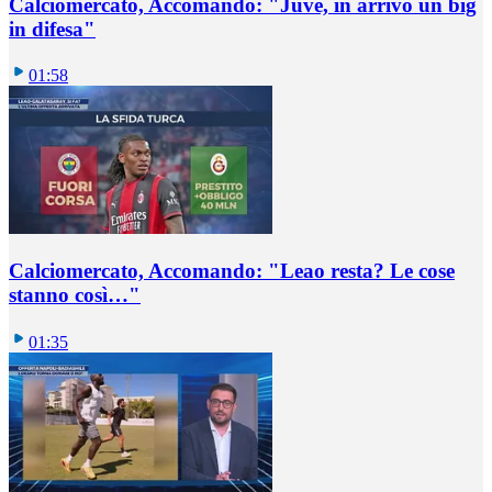
Calciomercato, Accomando: "Juve, in arrivo un big
in difesa"
01:58
Calciomercato, Accomando: "Leao resta? Le cose
stanno così…"
01:35