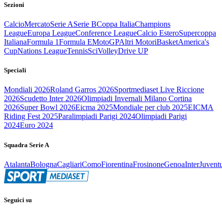
Sezioni
Calcio
Mercato
Serie A
Serie B
Coppa Italia
Champions
League
Europa League
Conference League
Calcio Estero
Supercoppa
Italiana
Formula 1
Formula E
MotoGP
Altri Motori
Basket
America's
Cup
Nations League
Tennis
Sci
Volley
Drive UP
Speciali
Mondiali 2026
Roland Garros 2026
Sportmediaset Live Riccione
2026
Scudetto Inter 2026
Olimpiadi Invernali Milano Cortina
2026
Super Bowl 2026
Eicma 2025
Mondiale per club 2025
EICMA
Riding Fest 2025
Paralimpiadi Parigi 2024
Olimpiadi Parigi
2024
Euro 2024
Squadra Serie A
Atalanta
Bologna
Cagliari
Como
Fiorentina
Frosinone
Genoa
Inter
Juvent
Seguici su