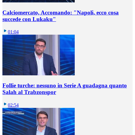
Calciomercato, Accomando: "Napoli, ecco cosa
succede con Lukaku"
01:04
Follie turche: nessuno in Serie A guadagna quanto
Salah al Trabzonspor
02:54