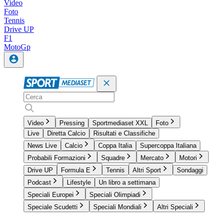
Video
Foto
Tennis
Drive UP
F1
MotoGp
Video
Pressing
Sportmediaset XXL
Foto
Live
Diretta Calcio
Risultati e Classifiche
News Live
Calcio
Coppa Italia
Supercoppa Italiana
Probabili Formazioni
Squadre
Mercato
Motori
Drive UP
Formula E
Tennis
Altri Sport
Sondaggi
Podcast
Lifestyle
Un libro a settimana
Speciali Europei
Speciali Olimpiadi
Speciale Scudetti
Speciali Mondiali
Altri Speciali