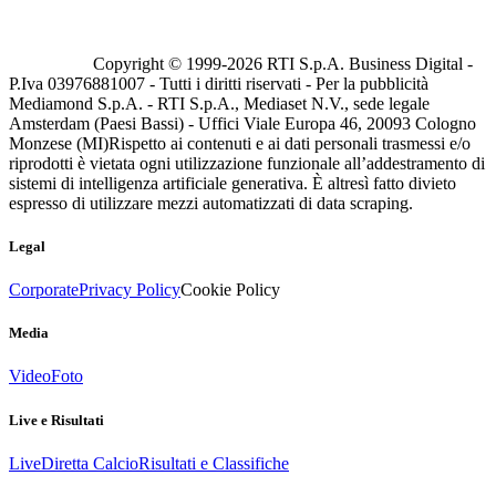
Copyright © 1999-
2026
RTI S.p.A. Business Digital -
P.Iva 03976881007 - Tutti i diritti riservati - Per la pubblicità
Mediamond S.p.A. - RTI S.p.A., Mediaset N.V., sede legale
Amsterdam (Paesi Bassi) - Uffici Viale Europa 46, 20093 Cologno
Monzese (MI)
Rispetto ai contenuti e ai dati personali trasmessi e/o
riprodotti è vietata ogni utilizzazione funzionale all’addestramento di
sistemi di intelligenza artificiale generativa. È altresì fatto divieto
espresso di utilizzare mezzi automatizzati di data scraping.
Legal
Corporate
Privacy Policy
Cookie Policy
Media
Video
Foto
Live e Risultati
Live
Diretta Calcio
Risultati e Classifiche