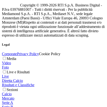
Copyright © 1999-
2026
RTI S.p.A. Business Digital -
P.Iva 03976881007 - Tutti i diritti riservati - Per la pubblicità
Mediamond S.p.A. - RTI S.p.A., Mediaset N.V., sede legale
Amsterdam (Paesi Bassi) - Uffici Viale Europa 46, 20093 Cologno
Monzese (MI)
Rispetto ai contenuti e ai dati personali trasmessi e/o
riprodotti è vietata ogni utilizzazione funzionale all’addestramento di
sistemi di intelligenza artificiale generativa. È altresì fatto divieto
espresso di utilizzare mezzi automatizzati di data scraping.
Legal
Corporate
Privacy Policy
Cookie Policy
Media
Video
Foto
Live e Risultati
Live
Diretta Calcio
Risultati e Classifiche
Sezioni
Calcio
Mercato
Serie A
Serie B