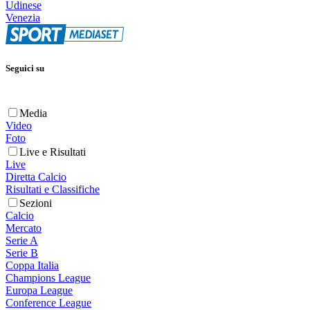
Udinese
Venezia
Seguici su
Media
Video
Foto
Live e Risultati
Live
Diretta Calcio
Risultati e Classifiche
Sezioni
Calcio
Mercato
Serie A
Serie B
Coppa Italia
Champions League
Europa League
Conference League