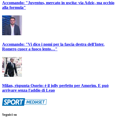
Accomando: "Juventus, mercato in uscita: via Adzic, ma occhio
alla formula"
Accomando: "Vi dico i nomi per la fascia destra dell'Inter.
Romero cuoce a fuoco lento…"
Milan, rispunta Osorio: è il jolly perfetto per Amorim. E può
arrivare senza l'addio di Leao
Seguici su