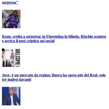
sorpresa"
Kean, svolta a sorpresa: la Fiorentina lo blinda. Rischio scontro
e arriva il post criptico sui social
Juve, è un mercato da regina: finora ha speso più del Real, solo
tre inglesi davanti