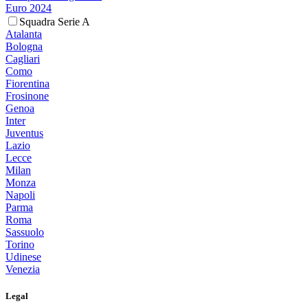
Euro 2024
Squadra Serie A
Atalanta
Bologna
Cagliari
Como
Fiorentina
Frosinone
Genoa
Inter
Juventus
Lazio
Lecce
Milan
Monza
Napoli
Parma
Roma
Sassuolo
Torino
Udinese
Venezia
Legal