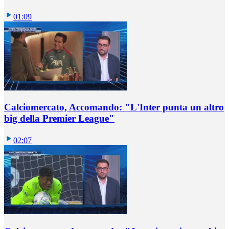
01:09
Calciomercato, Accomando: "L'Inter punta un altro
big della Premier League"
02:07