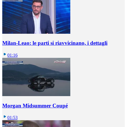
Milan-Leao: le parti si riavvicinano, i dettagli
01:16
Morgan Midsummer Coupé
01:53