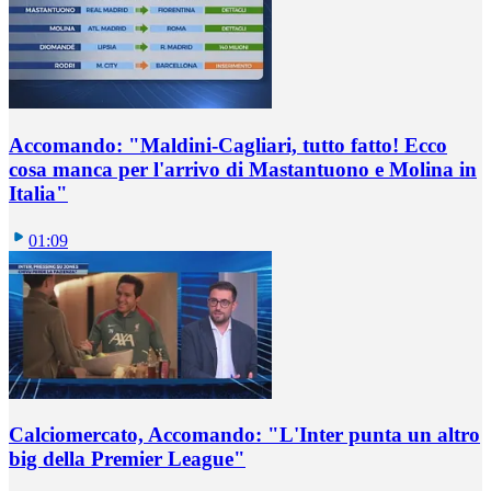
Accomando: "Maldini-Cagliari, tutto fatto! Ecco
cosa manca per l'arrivo di Mastantuono e Molina in
Italia"
01:09
Calciomercato, Accomando: "L'Inter punta un altro
big della Premier League"