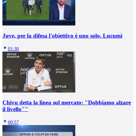
Juve, per la difesa l'obiettivo è uno solo, Lucumì
01:30
Chivu detta la linea sul mercato: "Dobbiamo alzare
il livello""
00:57