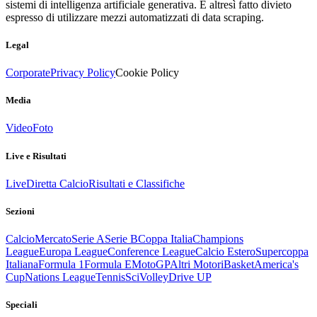
sistemi di intelligenza artificiale generativa. È altresì fatto divieto
espresso di utilizzare mezzi automatizzati di data scraping.
Legal
Corporate
Privacy Policy
Cookie Policy
Media
Video
Foto
Live e Risultati
Live
Diretta Calcio
Risultati e Classifiche
Sezioni
Calcio
Mercato
Serie A
Serie B
Coppa Italia
Champions
League
Europa League
Conference League
Calcio Estero
Supercoppa
Italiana
Formula 1
Formula E
MotoGP
Altri Motori
Basket
America's
Cup
Nations League
Tennis
Sci
Volley
Drive UP
Speciali