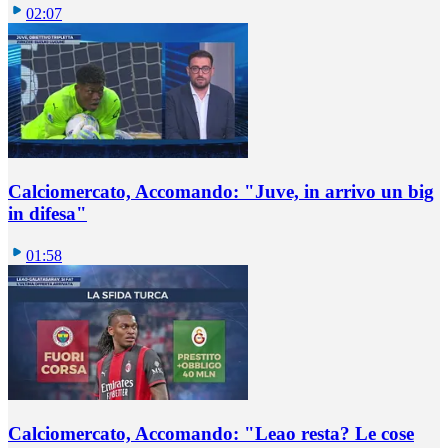
02:07
Calciomercato, Accomando: "Juve, in arrivo un big
in difesa"
01:58
Calciomercato, Accomando: "Leao resta? Le cose