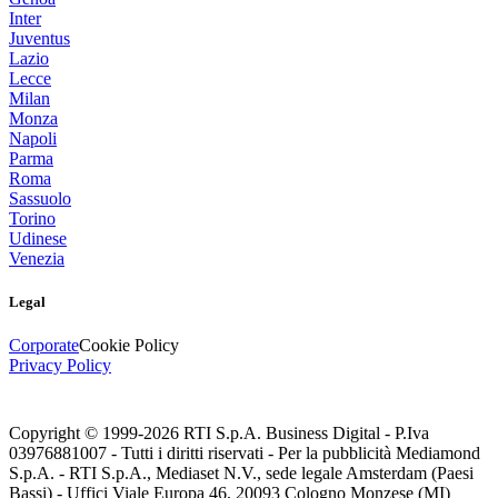
Inter
Juventus
Lazio
Lecce
Milan
Monza
Napoli
Parma
Roma
Sassuolo
Torino
Udinese
Venezia
Legal
Corporate
Cookie Policy
Privacy Policy
Copyright © 1999-
2026
RTI S.p.A. Business Digital - P.Iva
03976881007 - Tutti i diritti riservati - Per la pubblicità Mediamond
S.p.A. - RTI S.p.A., Mediaset N.V., sede legale Amsterdam (Paesi
Bassi) - Uffici Viale Europa 46, 20093 Cologno Monzese (MI)