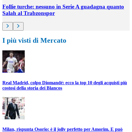
Follie turche: nessuno in Serie A guadagna quanto
Salah al Trabzonspor
I più visti di Mercato
Real Madrid, colpo Diomandé: ecco la top 10 degli acquisti più
costosi della storia dei Blancos
Milan, rispunta Osorio: è il jolly perfetto per Amorim. E può