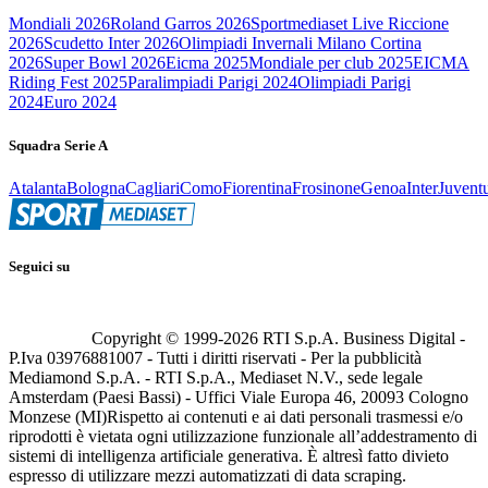
Mondiali 2026
Roland Garros 2026
Sportmediaset Live Riccione
2026
Scudetto Inter 2026
Olimpiadi Invernali Milano Cortina
2026
Super Bowl 2026
Eicma 2025
Mondiale per club 2025
EICMA
Riding Fest 2025
Paralimpiadi Parigi 2024
Olimpiadi Parigi
2024
Euro 2024
Squadra Serie A
Atalanta
Bologna
Cagliari
Como
Fiorentina
Frosinone
Genoa
Inter
Juvent
Seguici su
Copyright © 1999-
2026
RTI S.p.A. Business Digital -
P.Iva 03976881007 - Tutti i diritti riservati - Per la pubblicità
Mediamond S.p.A. - RTI S.p.A., Mediaset N.V., sede legale
Amsterdam (Paesi Bassi) - Uffici Viale Europa 46, 20093 Cologno
Monzese (MI)
Rispetto ai contenuti e ai dati personali trasmessi e/o
riprodotti è vietata ogni utilizzazione funzionale all’addestramento di
sistemi di intelligenza artificiale generativa. È altresì fatto divieto
espresso di utilizzare mezzi automatizzati di data scraping.