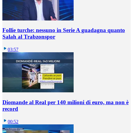
Follie turche: nessuno in Serie A guadagna quanto
Salah al Trabzonspor
03:57
Diomande al Real per 140 milioni di euro, ma non è
record
00:52