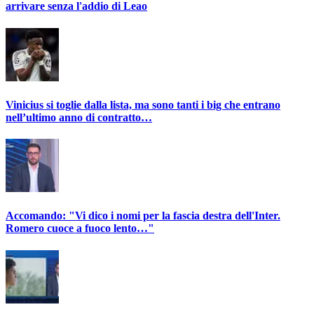
arrivare senza l'addio di Leao
Vinicius si toglie dalla lista, ma sono tanti i big che entrano
nell’ultimo anno di contratto…
Accomando: "Vi dico i nomi per la fascia destra dell'Inter.
Romero cuoce a fuoco lento…"