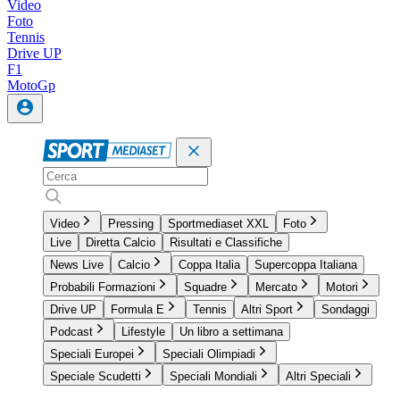
Video
Foto
Tennis
Drive UP
F1
MotoGp
Video
Pressing
Sportmediaset XXL
Foto
Live
Diretta Calcio
Risultati e Classifiche
News Live
Calcio
Coppa Italia
Supercoppa Italiana
Probabili Formazioni
Squadre
Mercato
Motori
Drive UP
Formula E
Tennis
Altri Sport
Sondaggi
Podcast
Lifestyle
Un libro a settimana
Speciali Europei
Speciali Olimpiadi
Speciale Scudetti
Speciali Mondiali
Altri Speciali