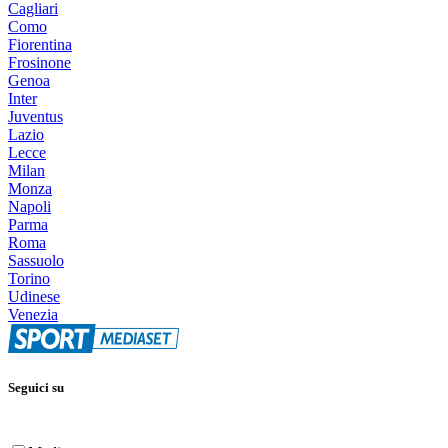
Cagliari
Como
Fiorentina
Frosinone
Genoa
Inter
Juventus
Lazio
Lecce
Milan
Monza
Napoli
Parma
Roma
Sassuolo
Torino
Udinese
Venezia
Seguici su