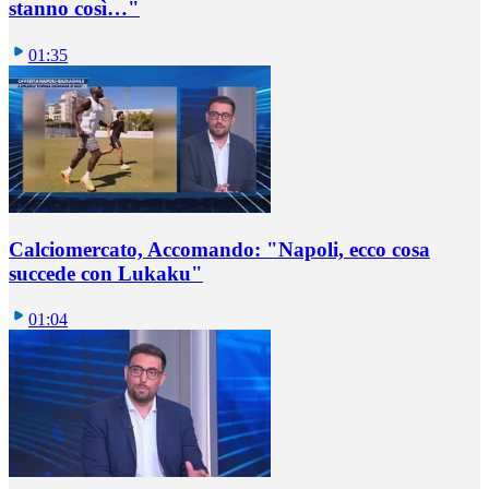
stanno così…"
01:35
Calciomercato, Accomando: "Napoli, ecco cosa
succede con Lukaku"
01:04