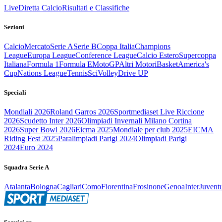
Live
Diretta Calcio
Risultati e Classifiche
Sezioni
Calcio
Mercato
Serie A
Serie B
Coppa Italia
Champions
League
Europa League
Conference League
Calcio Estero
Supercoppa
Italiana
Formula 1
Formula E
MotoGP
Altri Motori
Basket
America's
Cup
Nations League
Tennis
Sci
Volley
Drive UP
Speciali
Mondiali 2026
Roland Garros 2026
Sportmediaset Live Riccione
2026
Scudetto Inter 2026
Olimpiadi Invernali Milano Cortina
2026
Super Bowl 2026
Eicma 2025
Mondiale per club 2025
EICMA
Riding Fest 2025
Paralimpiadi Parigi 2024
Olimpiadi Parigi
2024
Euro 2024
Squadra Serie A
Atalanta
Bologna
Cagliari
Como
Fiorentina
Frosinone
Genoa
Inter
Juvent