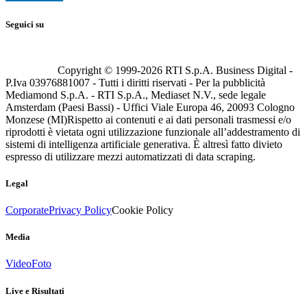
Seguici su
Copyright © 1999-
2026
RTI S.p.A. Business Digital -
P.Iva 03976881007 - Tutti i diritti riservati - Per la pubblicità
Mediamond S.p.A. - RTI S.p.A., Mediaset N.V., sede legale
Amsterdam (Paesi Bassi) - Uffici Viale Europa 46, 20093 Cologno
Monzese (MI)
Rispetto ai contenuti e ai dati personali trasmessi e/o
riprodotti è vietata ogni utilizzazione funzionale all’addestramento di
sistemi di intelligenza artificiale generativa. È altresì fatto divieto
espresso di utilizzare mezzi automatizzati di data scraping.
Legal
Corporate
Privacy Policy
Cookie Policy
Media
Video
Foto
Live e Risultati