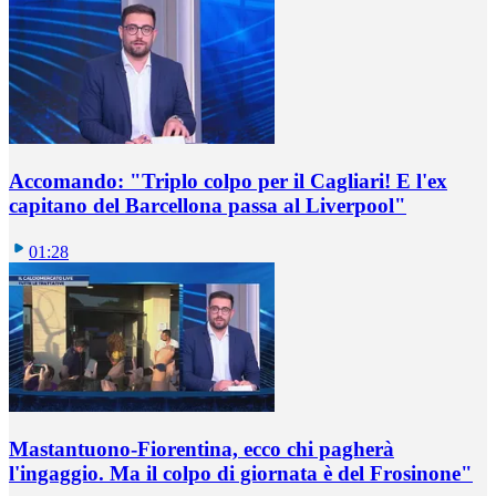
Accomando: "Triplo colpo per il Cagliari! E l'ex
capitano del Barcellona passa al Liverpool"
01:28
Mastantuono-Fiorentina, ecco chi pagherà
l'ingaggio. Ma il colpo di giornata è del Frosinone"