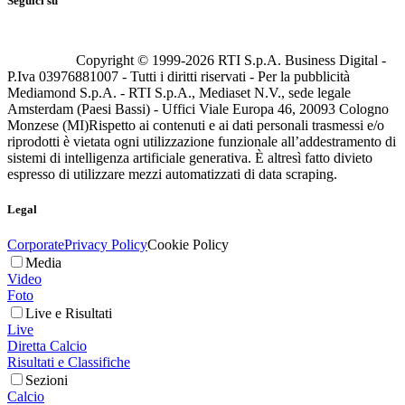
Seguici su
Copyright © 1999-
2026
RTI S.p.A. Business Digital -
P.Iva 03976881007 - Tutti i diritti riservati - Per la pubblicità
Mediamond S.p.A. - RTI S.p.A., Mediaset N.V., sede legale
Amsterdam (Paesi Bassi) - Uffici Viale Europa 46, 20093 Cologno
Monzese (MI)
Rispetto ai contenuti e ai dati personali trasmessi e/o
riprodotti è vietata ogni utilizzazione funzionale all’addestramento di
sistemi di intelligenza artificiale generativa. È altresì fatto divieto
espresso di utilizzare mezzi automatizzati di data scraping.
Legal
Corporate
Privacy Policy
Cookie Policy
Media
Video
Foto
Live e Risultati
Live
Diretta Calcio
Risultati e Classifiche
Sezioni
Calcio