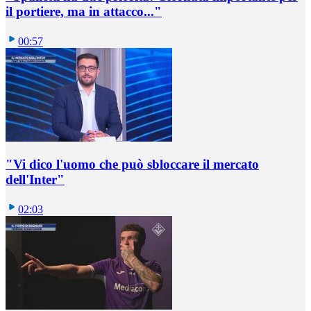
il portiere, ma in attacco..."
00:57
"Vi dico l'uomo che può sbloccare il mercato
dell'Inter"
02:03