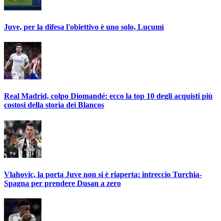
Juve, per la difesa l'obiettivo è uno solo, Lucumì
Real Madrid, colpo Diomandé: ecco la top 10 degli acquisti più
costosi della storia dei Blancos
Vlahovic, la porta Juve non si è riaperta: intreccio Turchia-
Spagna per prendere Dusan a zero