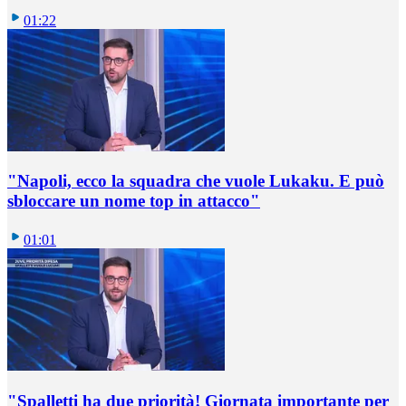
01:22
"Napoli, ecco la squadra che vuole Lukaku. E può
sbloccare un nome top in attacco"
01:01
"Spalletti ha due priorità! Giornata importante per