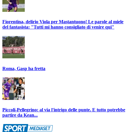
Fiorentina, delirio Viola per Mastantuono! Le parole al miele
del fantasista: "Tutti mi hanno consigliato di venire qui"
Roma, Gasp ha fretta
Piccoli-Pellegrino: al via l'intrigo delle punte. E tutto potrebbe
partire da Kean...