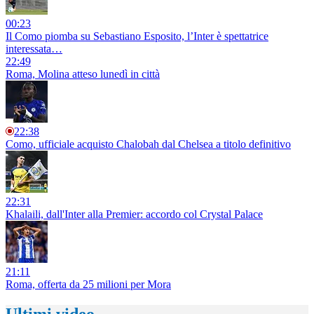
00:23
Il Como piomba su Sebastiano Esposito, l’Inter è spettatrice
interessata…
22:49
Roma, Molina atteso lunedì in città
22:38
Como, ufficiale acquisto Chalobah dal Chelsea a titolo definitivo
22:31
Khalaili, dall'Inter alla Premier: accordo col Crystal Palace
21:11
Roma, offerta da 25 milioni per Mora
Ultimi video