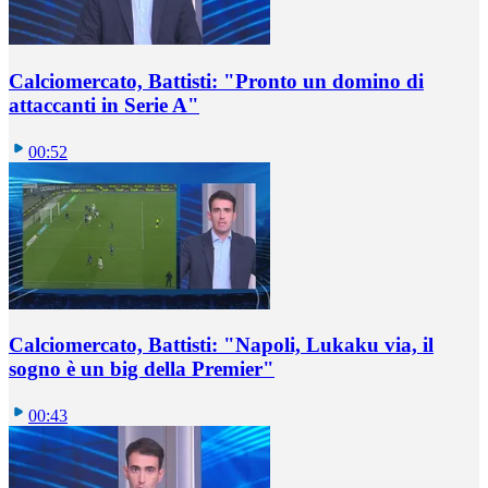
Calciomercato, Battisti: "Pronto un domino di
attaccanti in Serie A"
00:52
Calciomercato, Battisti: "Napoli, Lukaku via, il
sogno è un big della Premier"
00:43