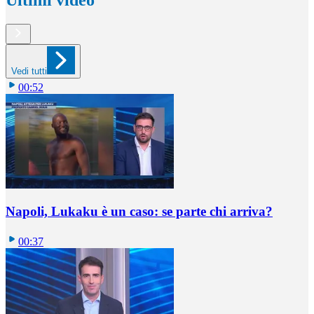
Vedi tutti
00:52
Napoli, Lukaku è un caso: se parte chi arriva?
00:37