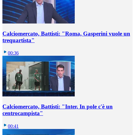
Calciomercato, Battisti: "Roma, Gasperini vuole un
trequartista"
00:36
Calciomercato, Battisti: "Inter, In pole c'è un
centrocampista"
00:41