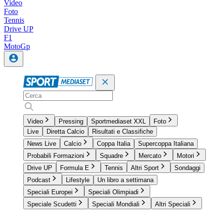
Video
Foto
Tennis
Drive UP
F1
MotoGp
Video
Pressing
Sportmediaset XXL
Foto
Live
Diretta Calcio
Risultati e Classifiche
News Live
Calcio
Coppa Italia
Supercoppa Italiana
Probabili Formazioni
Squadre
Mercato
Motori
Drive UP
Formula E
Tennis
Altri Sport
Sondaggi
Podcast
Lifestyle
Un libro a settimana
Speciali Europei
Speciali Olimpiadi
Speciale Scudetti
Speciali Mondiali
Altri Speciali