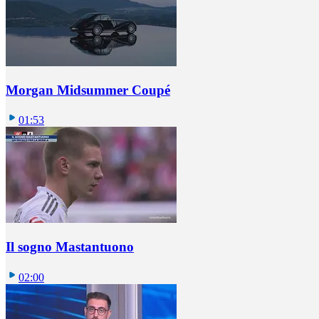
Morgan Midsummer Coupé
01:53
Il sogno Mastantuono
02:00