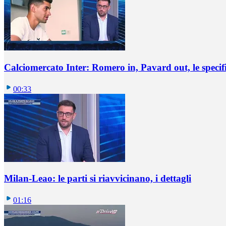
Calciomercato Inter: Romero in, Pavard out, le specif
00:33
Milan-Leao: le parti si riavvicinano, i dettagli
01:16