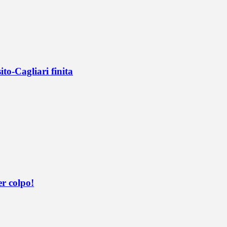
ito-Cagliari finita
er colpo!