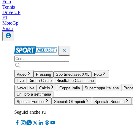
Foto
Tennis
Drive UP
F1
MotoGp
Virali
Video
Pressing
Sportmediaset XXL
Foto
Live
Diretta Calcio
Risultati e Classifiche
News Live
Calcio
Coppa Italia
Supercoppa Italiana
Proba
Un libro a settimana
Speciali Europei
Speciali Olimpiadi
Speciale Scudetti
Seguici anche su