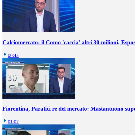
Calciomercato: il Como 'caccia' altri 30 milioni, Espos
00:42
Fiorentina, Paratici re del mercato: Mastantuono sup
01:07