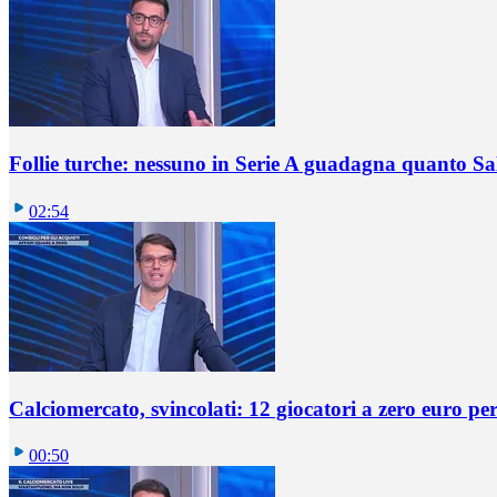
Follie turche: nessuno in Serie A guadagna quanto S
02:54
Calciomercato, svincolati: 12 giocatori a zero euro pe
00:50