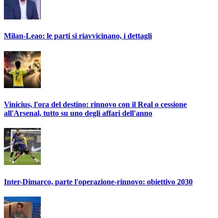
Milan-Leao: le parti si riavvicinano, i dettagli
Vinicius, l'ora del destino: rinnovo con il Real o cessione
all'Arsenal, tutto su uno degli affari dell'anno
Inter-Dimarco, parte l'operazione-rinnovo: obiettivo 2030