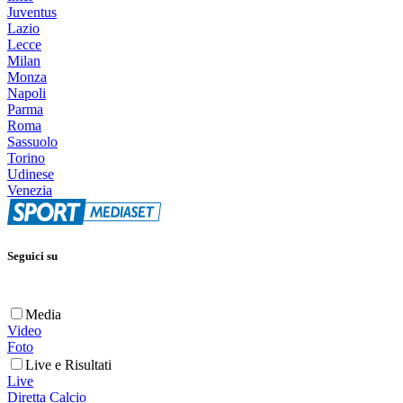
Juventus
Lazio
Lecce
Milan
Monza
Napoli
Parma
Roma
Sassuolo
Torino
Udinese
Venezia
Seguici su
Media
Video
Foto
Live e Risultati
Live
Diretta Calcio