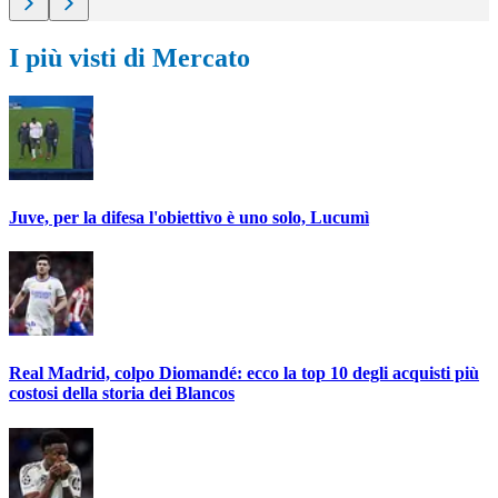
I più visti di Mercato
Juve, per la difesa l'obiettivo è uno solo, Lucumì
Real Madrid, colpo Diomandé: ecco la top 10 degli acquisti più
costosi della storia dei Blancos