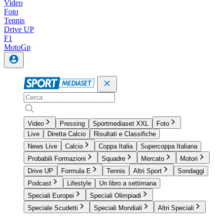
Video
Foto
Tennis
Drive UP
F1
MotoGp
Video
Pressing
Sportmediaset XXL
Foto
Live
Diretta Calcio
Risultati e Classifiche
News Live
Calcio
Coppa Italia
Supercoppa Italiana
Probabili Formazioni
Squadre
Mercato
Motori
Drive UP
Formula E
Tennis
Altri Sport
Sondaggi
Podcast
Lifestyle
Un libro a settimana
Speciali Europei
Speciali Olimpiadi
Speciale Scudetti
Speciali Mondiali
Altri Speciali