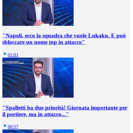
"Napoli, ecco la squadra che vuole Lukaku. E può
sbloccare un nome top in attacco"
01:01
"Spalletti ha due priorità! Giornata importante per
il portiere, ma in attacco..."
00:57