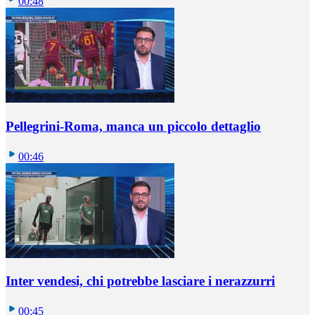
00:48
Pellegrini-Roma, manca un piccolo dettaglio
00:46
Inter vendesi, chi potrebbe lasciare i nerazzurri
00:45