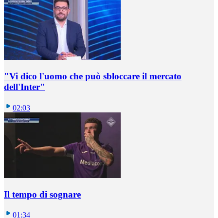
"Vi dico l'uomo che può sbloccare il mercato
dell'Inter"
02:03
Il tempo di sognare
01:34