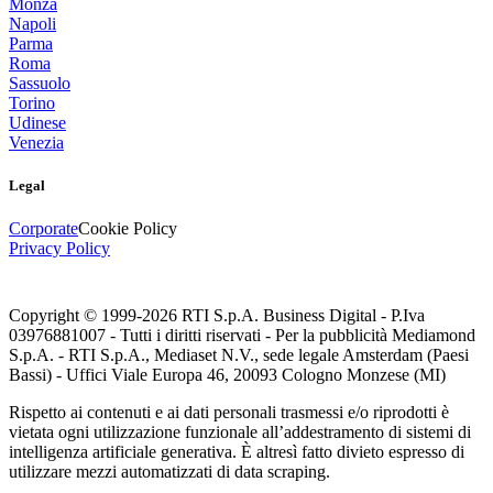
Monza
Napoli
Parma
Roma
Sassuolo
Torino
Udinese
Venezia
Legal
Corporate
Cookie Policy
Privacy Policy
Copyright © 1999-
2026
RTI S.p.A. Business Digital - P.Iva
03976881007 - Tutti i diritti riservati - Per la pubblicità Mediamond
S.p.A. - RTI S.p.A., Mediaset N.V., sede legale Amsterdam (Paesi
Bassi) - Uffici Viale Europa 46, 20093 Cologno Monzese (MI)
Rispetto ai contenuti e ai dati personali trasmessi e/o riprodotti è
vietata ogni utilizzazione funzionale all’addestramento di sistemi di
intelligenza artificiale generativa. È altresì fatto divieto espresso di
utilizzare mezzi automatizzati di data scraping.