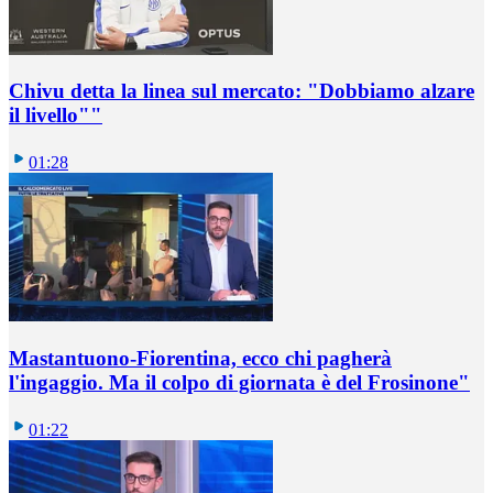
Chivu detta la linea sul mercato: "Dobbiamo alzare
il livello""
01:28
Mastantuono-Fiorentina, ecco chi pagherà
l'ingaggio. Ma il colpo di giornata è del Frosinone"
01:22