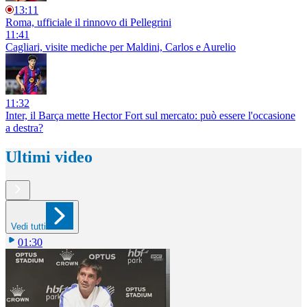
13:11
Roma, ufficiale il rinnovo di Pellegrini
11:41
Cagliari, visite mediche per Maldini, Carlos e Aurelio
11:32
Inter, il Barça mette Hector Fort sul mercato: può essere l'occasione
a destra?
Ultimi video
Vedi tutti
01:30