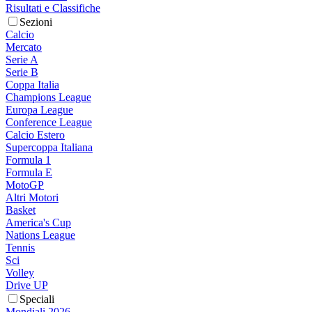
Risultati e Classifiche
Sezioni
Calcio
Mercato
Serie A
Serie B
Coppa Italia
Champions League
Europa League
Conference League
Calcio Estero
Supercoppa Italiana
Formula 1
Formula E
MotoGP
Altri Motori
Basket
America's Cup
Nations League
Tennis
Sci
Volley
Drive UP
Speciali
Mondiali 2026