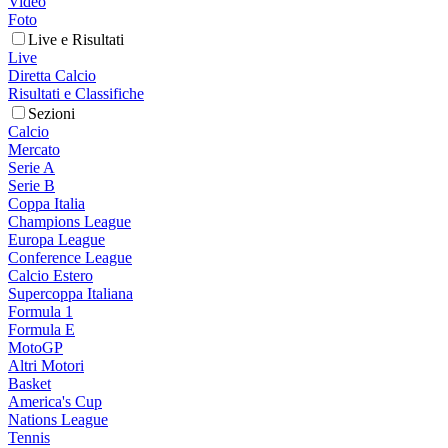
Video
Foto
Live e Risultati
Live
Diretta Calcio
Risultati e Classifiche
Sezioni
Calcio
Mercato
Serie A
Serie B
Coppa Italia
Champions League
Europa League
Conference League
Calcio Estero
Supercoppa Italiana
Formula 1
Formula E
MotoGP
Altri Motori
Basket
America's Cup
Nations League
Tennis