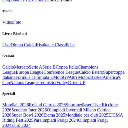
Media
Video
Foto
Live e Risultati
Live
Diretta Calcio
Risultati e Classifiche
Sezioni
Calcio
Mercato
Serie A
Serie B
Coppa Italia
Champions
League
Europa League
Conference League
Calcio Estero
Supercoppa
Italiana
Formula 1
Formula E
MotoGP
Altri Motori
Basket
America's
Cup
Nations League
Tennis
Sci
Volley
Drive UP
Speciali
Mondiali 2026
Roland Garros 2026
Sportmediaset Live Riccione
2026
Scudetto Inter 2026
Olimpiadi Invernali Milano Cortina
2026
Super Bowl 2026
Eicma 2025
Mondiale per club 2025
EICMA
Riding Fest 2025
Paralimpiadi Parigi 2024
Olimpiadi Parigi
2024
Euro 2024