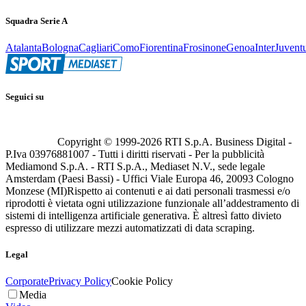
Squadra Serie A
Atalanta
Bologna
Cagliari
Como
Fiorentina
Frosinone
Genoa
Inter
Juvent
Seguici su
Copyright © 1999-
2026
RTI S.p.A. Business Digital -
P.Iva 03976881007 - Tutti i diritti riservati - Per la pubblicità
Mediamond S.p.A. - RTI S.p.A., Mediaset N.V., sede legale
Amsterdam (Paesi Bassi) - Uffici Viale Europa 46, 20093 Cologno
Monzese (MI)
Rispetto ai contenuti e ai dati personali trasmessi e/o
riprodotti è vietata ogni utilizzazione funzionale all’addestramento di
sistemi di intelligenza artificiale generativa. È altresì fatto divieto
espresso di utilizzare mezzi automatizzati di data scraping.
Legal
Corporate
Privacy Policy
Cookie Policy
Media