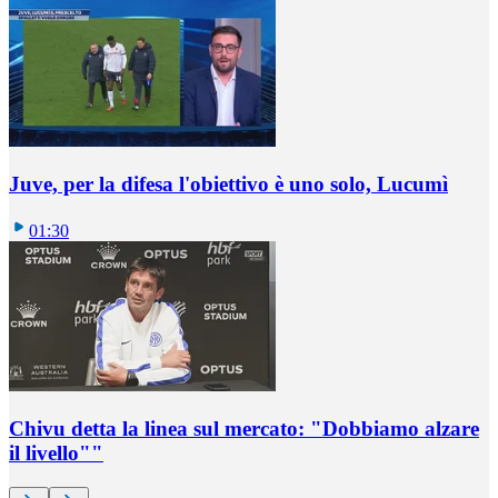
Juve, per la difesa l'obiettivo è uno solo, Lucumì
01:30
Chivu detta la linea sul mercato: "Dobbiamo alzare
il livello""