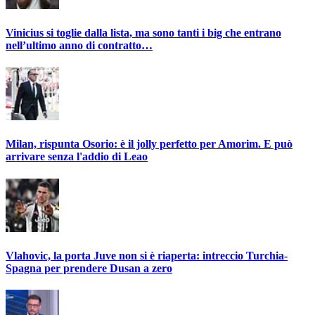
Vinicius si toglie dalla lista, ma sono tanti i big che entrano
nell’ultimo anno di contratto…
Milan, rispunta Osorio: è il jolly perfetto per Amorim. E può
arrivare senza l'addio di Leao
Vlahovic, la porta Juve non si è riaperta: intreccio Turchia-
Spagna per prendere Dusan a zero