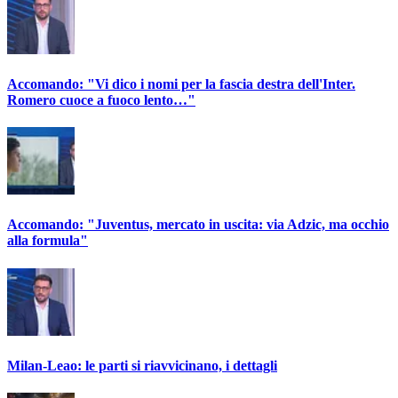
Accomando: "Vi dico i nomi per la fascia destra dell'Inter.
Romero cuoce a fuoco lento…"
Accomando: "Juventus, mercato in uscita: via Adzic, ma occhio
alla formula"
Milan-Leao: le parti si riavvicinano, i dettagli