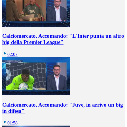
Calciomercato, Accomando: "L'Inter punta un altro
big della Premier League"
02:07
Calciomercato, Accomando: "Juve, in arrivo un big
in difesa"
01:58