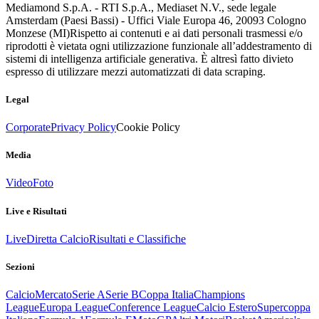
Mediamond S.p.A. - RTI S.p.A., Mediaset N.V., sede legale
Amsterdam (Paesi Bassi) - Uffici Viale Europa 46, 20093 Cologno
Monzese (MI)
Rispetto ai contenuti e ai dati personali trasmessi e/o
riprodotti è vietata ogni utilizzazione funzionale all’addestramento di
sistemi di intelligenza artificiale generativa. È altresì fatto divieto
espresso di utilizzare mezzi automatizzati di data scraping.
Legal
Corporate
Privacy Policy
Cookie Policy
Media
Video
Foto
Live e Risultati
Live
Diretta Calcio
Risultati e Classifiche
Sezioni
Calcio
Mercato
Serie A
Serie B
Coppa Italia
Champions
League
Europa League
Conference League
Calcio Estero
Supercoppa