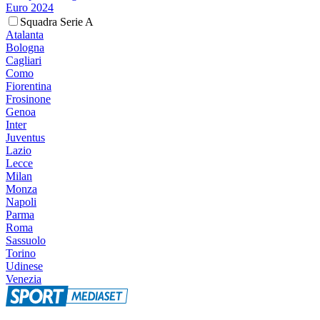
Euro 2024
Squadra Serie A
Atalanta
Bologna
Cagliari
Como
Fiorentina
Frosinone
Genoa
Inter
Juventus
Lazio
Lecce
Milan
Monza
Napoli
Parma
Roma
Sassuolo
Torino
Udinese
Venezia