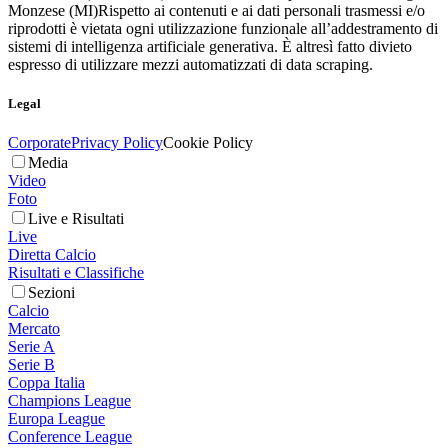
Monzese (MI)
Rispetto ai contenuti e ai dati personali trasmessi e/o
riprodotti è vietata ogni utilizzazione funzionale all’addestramento di
sistemi di intelligenza artificiale generativa. È altresì fatto divieto
espresso di utilizzare mezzi automatizzati di data scraping.
Legal
Corporate
Privacy Policy
Cookie Policy
Media
Video
Foto
Live e Risultati
Live
Diretta Calcio
Risultati e Classifiche
Sezioni
Calcio
Mercato
Serie A
Serie B
Coppa Italia
Champions League
Europa League
Conference League