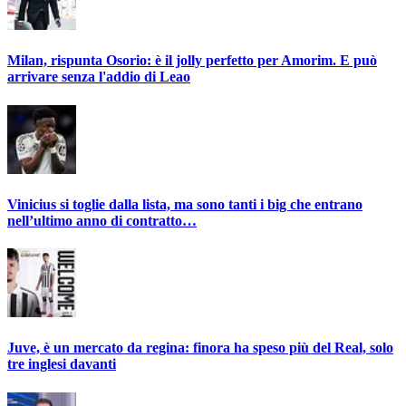
Milan, rispunta Osorio: è il jolly perfetto per Amorim. E può
arrivare senza l'addio di Leao
Vinicius si toglie dalla lista, ma sono tanti i big che entrano
nell’ultimo anno di contratto…
Juve, è un mercato da regina: finora ha speso più del Real, solo
tre inglesi davanti