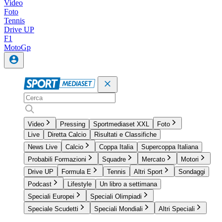
Video
Foto
Tennis
Drive UP
F1
MotoGp
Video
Pressing
Sportmediaset XXL
Foto
Live
Diretta Calcio
Risultati e Classifiche
News Live
Calcio
Coppa Italia
Supercoppa Italiana
Probabili Formazioni
Squadre
Mercato
Motori
Drive UP
Formula E
Tennis
Altri Sport
Sondaggi
Podcast
Lifestyle
Un libro a settimana
Speciali Europei
Speciali Olimpiadi
Speciale Scudetti
Speciali Mondiali
Altri Speciali