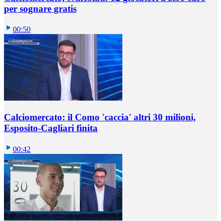
per sognare gratis
00:50
Calciomercato: il Como 'caccia' altri 30 milioni,
Esposito-Cagliari finita
00:42