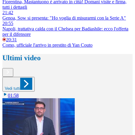
Fiorentina, Mastantuono è arrivato in città! Domani visite e firma,
tutti i dettagli
21:42
Genoa, Sow si presenta: "Ho voglia di misurarmi con la Serie A"
20:55
Napoli, trattativa calda con il Chelsea per Badiashile: ecco l'offerta
per il difensore
20:31
Como, ufficiale l'arrivo in prestito di Yan Couto
Ultimi video
Vedi tutti
01:58