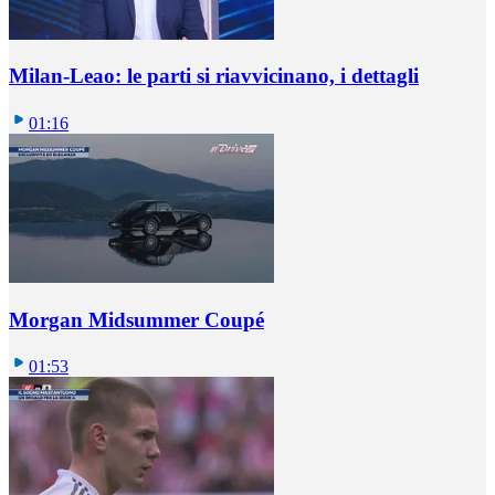
Milan-Leao: le parti si riavvicinano, i dettagli
01:16
Morgan Midsummer Coupé
01:53