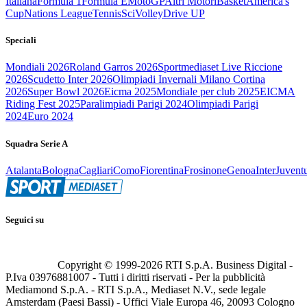
Italiana
Formula 1
Formula E
MotoGP
Altri Motori
Basket
America's
Cup
Nations League
Tennis
Sci
Volley
Drive UP
Speciali
Mondiali 2026
Roland Garros 2026
Sportmediaset Live Riccione
2026
Scudetto Inter 2026
Olimpiadi Invernali Milano Cortina
2026
Super Bowl 2026
Eicma 2025
Mondiale per club 2025
EICMA
Riding Fest 2025
Paralimpiadi Parigi 2024
Olimpiadi Parigi
2024
Euro 2024
Squadra Serie A
Atalanta
Bologna
Cagliari
Como
Fiorentina
Frosinone
Genoa
Inter
Juvent
Seguici su
Copyright © 1999-
2026
RTI S.p.A. Business Digital -
P.Iva 03976881007 - Tutti i diritti riservati - Per la pubblicità
Mediamond S.p.A. - RTI S.p.A., Mediaset N.V., sede legale
Amsterdam (Paesi Bassi) - Uffici Viale Europa 46, 20093 Cologno