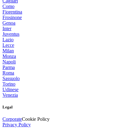
Cagliari
Como
Fiorentina
Frosinone
Genoa
Inter
Juventus
Lazio
Lecce
Milan
Monza
Napoli
Parma
Roma
Sassuolo
Torino
Udinese
Venezia
Legal
Corporate
Cookie Policy
Privacy Policy