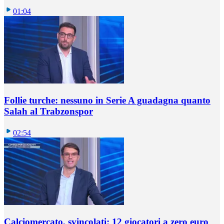
01:04
Follie turche: nessuno in Serie A guadagna quanto
Salah al Trabzonspor
02:54
Calciomercato, svincolati: 12 giocatori a zero euro