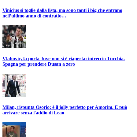
Vinicius si toglie dalla lista, ma sono tanti i big che entrano
nell’ultimo anno di contratto…
Vlahovic, la porta Juve non si è riaperta: intreccio Turchia-
Spagna per prendere Dusan a zero
Milan, rispunta Osorio: è il jolly perfetto per Amorim. E può
arrivare senza l'addio di Leao