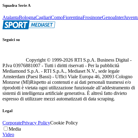
Squadra Serie A
Atalanta
Bologna
Cagliari
Como
Fiorentina
Frosinone
Genoa
Inter
Juvent
Seguici su
Copyright © 1999-
2026
RTI S.p.A. Business Digital -
P.Iva 03976881007 - Tutti i diritti riservati - Per la pubblicità
Mediamond S.p.A. - RTI S.p.A., Mediaset N.V., sede legale
Amsterdam (Paesi Bassi) - Uffici Viale Europa 46, 20093 Cologno
Monzese (MI)
Rispetto ai contenuti e ai dati personali trasmessi e/o
riprodotti è vietata ogni utilizzazione funzionale all’addestramento di
sistemi di intelligenza artificiale generativa. È altresì fatto divieto
espresso di utilizzare mezzi automatizzati di data scraping.
Legal
Corporate
Privacy Policy
Cookie Policy
Media
Video