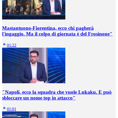
Mastantuono-Fiorentina, ecco chi pagherà
l'ingaggio. Ma il colpo di giornata è del Frosinone"
01:22
"Napoli, ecco la squadra che vuole Lukaku. E può
sbloccare un nome top in attacco"
01:01