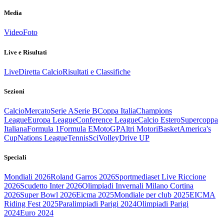
Media
Video
Foto
Live e Risultati
Live
Diretta Calcio
Risultati e Classifiche
Sezioni
Calcio
Mercato
Serie A
Serie B
Coppa Italia
Champions
League
Europa League
Conference League
Calcio Estero
Supercoppa
Italiana
Formula 1
Formula E
MotoGP
Altri Motori
Basket
America's
Cup
Nations League
Tennis
Sci
Volley
Drive UP
Speciali
Mondiali 2026
Roland Garros 2026
Sportmediaset Live Riccione
2026
Scudetto Inter 2026
Olimpiadi Invernali Milano Cortina
2026
Super Bowl 2026
Eicma 2025
Mondiale per club 2025
EICMA
Riding Fest 2025
Paralimpiadi Parigi 2024
Olimpiadi Parigi
2024
Euro 2024