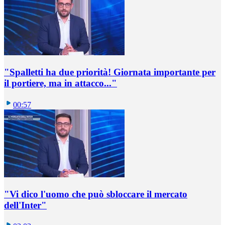
"Spalletti ha due priorità! Giornata importante per
il portiere, ma in attacco..."
00:57
"Vi dico l'uomo che può sbloccare il mercato
dell'Inter"