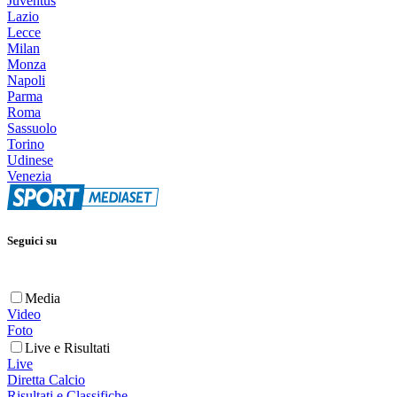
Juventus
Lazio
Lecce
Milan
Monza
Napoli
Parma
Roma
Sassuolo
Torino
Udinese
Venezia
Seguici su
Media
Video
Foto
Live e Risultati
Live
Diretta Calcio
Risultati e Classifiche