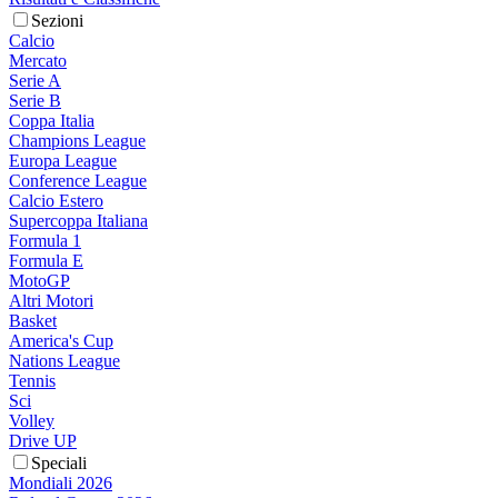
Sezioni
Calcio
Mercato
Serie A
Serie B
Coppa Italia
Champions League
Europa League
Conference League
Calcio Estero
Supercoppa Italiana
Formula 1
Formula E
MotoGP
Altri Motori
Basket
America's Cup
Nations League
Tennis
Sci
Volley
Drive UP
Speciali
Mondiali 2026