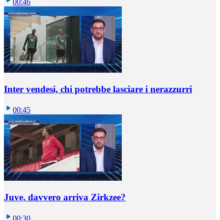
00:46
Inter vendesi, chi potrebbe lasciare i nerazzurri
00:45
Juve, davvero arriva Zirkzee?
00:30