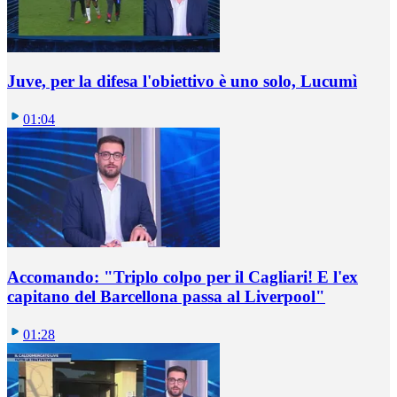
Juve, per la difesa l'obiettivo è uno solo, Lucumì
01:04
Accomando: "Triplo colpo per il Cagliari! E l'ex
capitano del Barcellona passa al Liverpool"
01:28