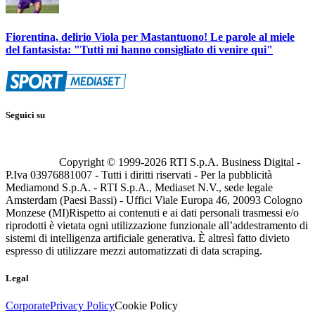
Fiorentina, delirio Viola per Mastantuono! Le parole al miele
del fantasista: "Tutti mi hanno consigliato di venire qui"
Seguici su
Copyright © 1999-
2026
RTI S.p.A. Business Digital -
P.Iva 03976881007 - Tutti i diritti riservati - Per la pubblicità
Mediamond S.p.A. - RTI S.p.A., Mediaset N.V., sede legale
Amsterdam (Paesi Bassi) - Uffici Viale Europa 46, 20093 Cologno
Monzese (MI)
Rispetto ai contenuti e ai dati personali trasmessi e/o
riprodotti è vietata ogni utilizzazione funzionale all’addestramento di
sistemi di intelligenza artificiale generativa. È altresì fatto divieto
espresso di utilizzare mezzi automatizzati di data scraping.
Legal
Corporate
Privacy Policy
Cookie Policy