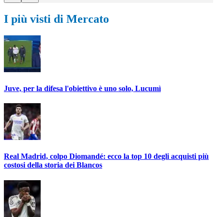
I più visti di Mercato
Juve, per la difesa l'obiettivo è uno solo, Lucumì
Real Madrid, colpo Diomandé: ecco la top 10 degli acquisti più
costosi della storia dei Blancos