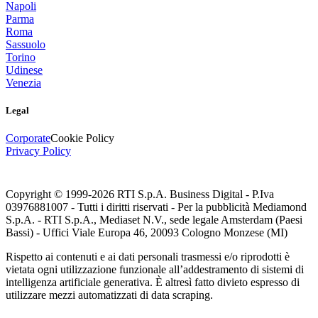
Napoli
Parma
Roma
Sassuolo
Torino
Udinese
Venezia
Legal
Corporate
Cookie Policy
Privacy Policy
Copyright © 1999-
2026
RTI S.p.A. Business Digital - P.Iva
03976881007 - Tutti i diritti riservati - Per la pubblicità Mediamond
S.p.A. - RTI S.p.A., Mediaset N.V., sede legale Amsterdam (Paesi
Bassi) - Uffici Viale Europa 46, 20093 Cologno Monzese (MI)
Rispetto ai contenuti e ai dati personali trasmessi e/o riprodotti è
vietata ogni utilizzazione funzionale all’addestramento di sistemi di
intelligenza artificiale generativa. È altresì fatto divieto espresso di
utilizzare mezzi automatizzati di data scraping.