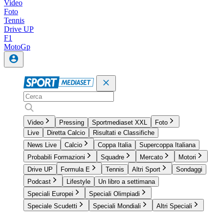
Video
Foto
Tennis
Drive UP
F1
MotoGp
Video
Pressing
Sportmediaset XXL
Foto
Live
Diretta Calcio
Risultati e Classifiche
News Live
Calcio
Coppa Italia
Supercoppa Italiana
Probabili Formazioni
Squadre
Mercato
Motori
Drive UP
Formula E
Tennis
Altri Sport
Sondaggi
Podcast
Lifestyle
Un libro a settimana
Speciali Europei
Speciali Olimpiadi
Speciale Scudetti
Speciali Mondiali
Altri Speciali