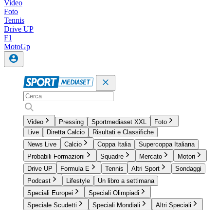
Video
Foto
Tennis
Drive UP
F1
MotoGp
Video
Pressing
Sportmediaset XXL
Foto
Live
Diretta Calcio
Risultati e Classifiche
News Live
Calcio
Coppa Italia
Supercoppa Italiana
Probabili Formazioni
Squadre
Mercato
Motori
Drive UP
Formula E
Tennis
Altri Sport
Sondaggi
Podcast
Lifestyle
Un libro a settimana
Speciali Europei
Speciali Olimpiadi
Speciale Scudetti
Speciali Mondiali
Altri Speciali