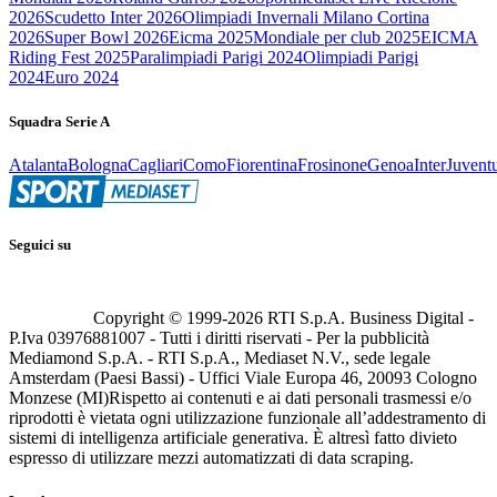
2026
Scudetto Inter 2026
Olimpiadi Invernali Milano Cortina
2026
Super Bowl 2026
Eicma 2025
Mondiale per club 2025
EICMA
Riding Fest 2025
Paralimpiadi Parigi 2024
Olimpiadi Parigi
2024
Euro 2024
Squadra Serie A
Atalanta
Bologna
Cagliari
Como
Fiorentina
Frosinone
Genoa
Inter
Juvent
Seguici su
Copyright © 1999-
2026
RTI S.p.A. Business Digital -
P.Iva 03976881007 - Tutti i diritti riservati - Per la pubblicità
Mediamond S.p.A. - RTI S.p.A., Mediaset N.V., sede legale
Amsterdam (Paesi Bassi) - Uffici Viale Europa 46, 20093 Cologno
Monzese (MI)
Rispetto ai contenuti e ai dati personali trasmessi e/o
riprodotti è vietata ogni utilizzazione funzionale all’addestramento di
sistemi di intelligenza artificiale generativa. È altresì fatto divieto
espresso di utilizzare mezzi automatizzati di data scraping.