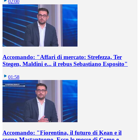
02:00
Accomando: "Affari di mercato: Strefezza, Ter
Stegen, Maldini e... il rebus Sebastiano Esposito"
01:58
Accomando: "Fiorentina, il futuro di Kean e il
sogno Mastantuono. Ecco le mosse di Como e