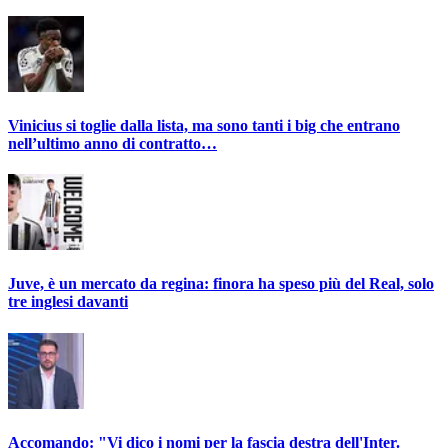
Vinicius si toglie dalla lista, ma sono tanti i big che entrano
nell’ultimo anno di contratto…
Juve, è un mercato da regina: finora ha speso più del Real, solo
tre inglesi davanti
Accomando: "Vi dico i nomi per la fascia destra dell'Inter.