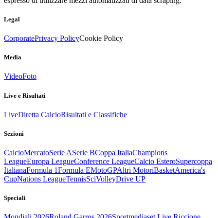
espresso di utilizzare mezzi automatizzati di data scraping.
Legal
Corporate
Privacy Policy
Cookie Policy
Media
Video
Foto
Live e Risultati
Live
Diretta Calcio
Risultati e Classifiche
Sezioni
Calcio
Mercato
Serie A
Serie B
Coppa Italia
Champions
League
Europa League
Conference League
Calcio Estero
Supercoppa
Italiana
Formula 1
Formula E
MotoGP
Altri Motori
Basket
America's
Cup
Nations League
Tennis
Sci
Volley
Drive UP
Speciali
Mondiali 2026
Roland Garros 2026
Sportmediaset Live Riccione