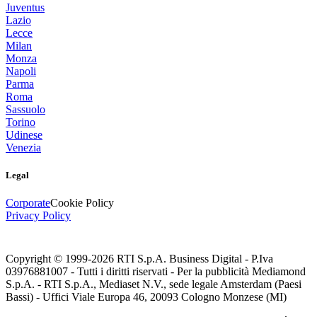
Juventus
Lazio
Lecce
Milan
Monza
Napoli
Parma
Roma
Sassuolo
Torino
Udinese
Venezia
Legal
Corporate
Cookie Policy
Privacy Policy
Copyright © 1999-
2026
RTI S.p.A. Business Digital - P.Iva
03976881007 - Tutti i diritti riservati - Per la pubblicità Mediamond
S.p.A. - RTI S.p.A., Mediaset N.V., sede legale Amsterdam (Paesi
Bassi) - Uffici Viale Europa 46, 20093 Cologno Monzese (MI)