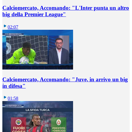
Calciomercato, Accomando: "L'Inter punta un altro
big della Premier League"
02:07
Calciomercato, Accomando: "Juve, in arrivo un big
in difesa"
01:58