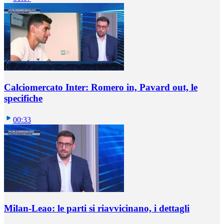
Calciomercato Inter: Romero in, Pavard out, le
specifiche
00:33
Milan-Leao: le parti si riavvicinano, i dettagli