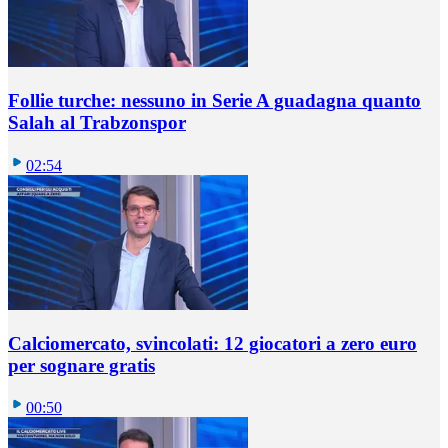
Follie turche: nessuno in Serie A guadagna quanto
Salah al Trabzonspor
02:54
Calciomercato, svincolati: 12 giocatori a zero euro
per sognare gratis
00:50