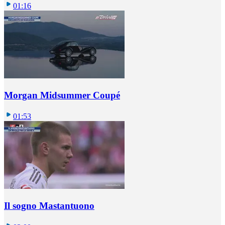
01:16
Morgan Midsummer Coupé
01:53
Il sogno Mastantuono