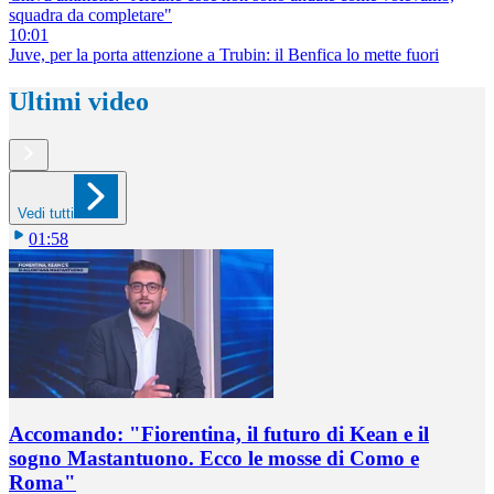
squadra da completare"
10:01
Juve, per la porta attenzione a Trubin: il Benfica lo mette fuori
Ultimi video
Vedi tutti
01:58
Accomando: "Fiorentina, il futuro di Kean e il
sogno Mastantuono. Ecco le mosse di Como e
Roma"