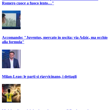
Romero cuoce a fuoco lento…"
Accomando: "Juventus, mercato in uscita: via Adzic, ma occhio
alla formula"
Milan-Leao: le parti si riavvicinano, i dettagli