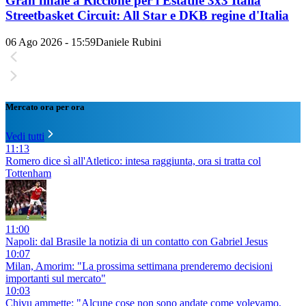
Gran finale a Riccione per l'Estathé 3x3 Italia
Streetbasket Circuit: All Star e DKB regine d'Italia
06 Ago 2026 - 15:59
Daniele Rubini
Mercato ora per ora
Vedi tutti
11:13
Romero dice sì all'Atletico: intesa raggiunta, ora si tratta col
Tottenham
11:00
Napoli: dal Brasile la notizia di un contatto con Gabriel Jesus
10:07
Milan, Amorim: "La prossima settimana prenderemo decisioni
importanti sul mercato"
10:03
Chivu ammette: "Alcune cose non sono andate come volevamo,