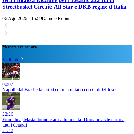
Gran finale a Riccione per l'Estathé 3x3 Italia
Streetbasket Circuit: All Star e DKB regine d'Italia
06 Ago 2026 - 15:59
Daniele Rubini
Mercato ora per ora
Vedi tutti
00:07
Napoli: dal Brasile la notizia di un contatto con Gabriel Jesus
22:26
Fiorentina, Mastantuono è arrivato in città! Domani visite e firma,
tutti i dettagli
21:42