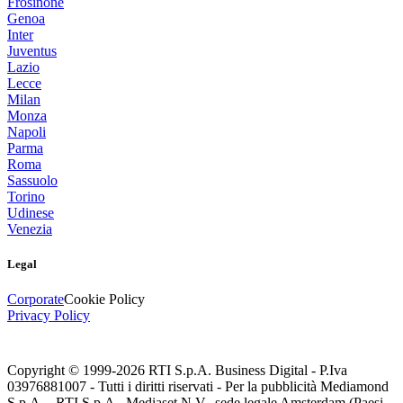
Frosinone
Genoa
Inter
Juventus
Lazio
Lecce
Milan
Monza
Napoli
Parma
Roma
Sassuolo
Torino
Udinese
Venezia
Legal
Corporate
Cookie Policy
Privacy Policy
Copyright © 1999-
2026
RTI S.p.A. Business Digital - P.Iva
03976881007 - Tutti i diritti riservati - Per la pubblicità Mediamond
S.p.A. - RTI S.p.A., Mediaset N.V., sede legale Amsterdam (Paesi