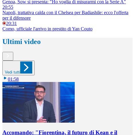
Genoa, Sow si presenta: "Ho voglia di misurarmi con la Serie A"
20:55
Napoli, trattativa calda con il Chelsea per Badiashile: ecco l'offerta
per il difensore
20:31
Como, ufficiale l'arrivo in prestito di Yan Couto
Ultimi video
Vedi tutti
01:58
Accomando: "Fiorentina, il futuro di Kean e il