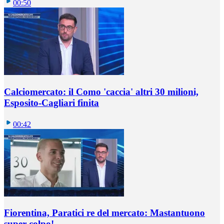
00:50
Calciomercato: il Como 'caccia' altri 30 milioni,
Esposito-Cagliari finita
00:42
Fiorentina, Paratici re del mercato: Mastantuono
super colpo!