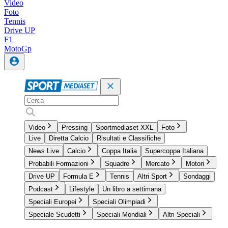
Video
Foto
Tennis
Drive UP
F1
MotoGp
Video
Pressing
Sportmediaset XXL
Foto
Live
Diretta Calcio
Risultati e Classifiche
News Live
Calcio
Coppa Italia
Supercoppa Italiana
Probabili Formazioni
Squadre
Mercato
Motori
Drive UP
Formula E
Tennis
Altri Sport
Sondaggi
Podcast
Lifestyle
Un libro a settimana
Speciali Europei
Speciali Olimpiadi
Speciale Scudetti
Speciali Mondiali
Altri Speciali