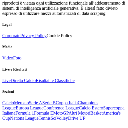
riprodotti è vietata ogni utilizzazione funzionale all’addestramento di
sistemi di intelligenza artificiale generativa. È altresì fatto divieto
espresso di utilizzare mezzi automatizzati di data scraping.
Legal
Corporate
Privacy Policy
Cookie Policy
Media
Video
Foto
Live e Risultati
Live
Diretta Calcio
Risultati e Classifiche
Sezioni
Calcio
Mercato
Serie A
Serie B
Coppa Italia
Champions
League
Europa League
Conference League
Calcio Estero
Supercoppa
Italiana
Formula 1
Formula E
MotoGP
Altri Motori
Basket
America's
Cup
Nations League
Tennis
Sci
Volley
Drive UP