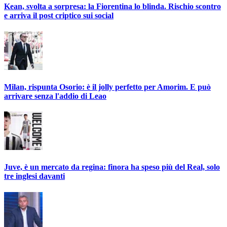
Kean, svolta a sorpresa: la Fiorentina lo blinda. Rischio scontro
e arriva il post criptico sui social
Milan, rispunta Osorio: è il jolly perfetto per Amorim. E può
arrivare senza l'addio di Leao
Juve, è un mercato da regina: finora ha speso più del Real, solo
tre inglesi davanti