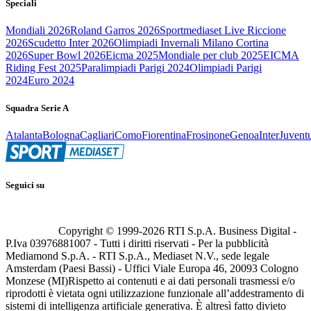
Speciali
Mondiali 2026
Roland Garros 2026
Sportmediaset Live Riccione
2026
Scudetto Inter 2026
Olimpiadi Invernali Milano Cortina
2026
Super Bowl 2026
Eicma 2025
Mondiale per club 2025
EICMA
Riding Fest 2025
Paralimpiadi Parigi 2024
Olimpiadi Parigi
2024
Euro 2024
Squadra Serie A
Atalanta
Bologna
Cagliari
Como
Fiorentina
Frosinone
Genoa
Inter
Juvent
Seguici su
Copyright © 1999-
2026
RTI S.p.A. Business Digital -
P.Iva 03976881007 - Tutti i diritti riservati - Per la pubblicità
Mediamond S.p.A. - RTI S.p.A., Mediaset N.V., sede legale
Amsterdam (Paesi Bassi) - Uffici Viale Europa 46, 20093 Cologno
Monzese (MI)
Rispetto ai contenuti e ai dati personali trasmessi e/o
riprodotti è vietata ogni utilizzazione funzionale all’addestramento di
sistemi di intelligenza artificiale generativa. È altresì fatto divieto