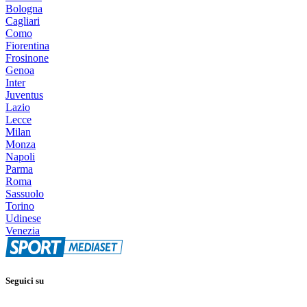
Bologna
Cagliari
Como
Fiorentina
Frosinone
Genoa
Inter
Juventus
Lazio
Lecce
Milan
Monza
Napoli
Parma
Roma
Sassuolo
Torino
Udinese
Venezia
Seguici su