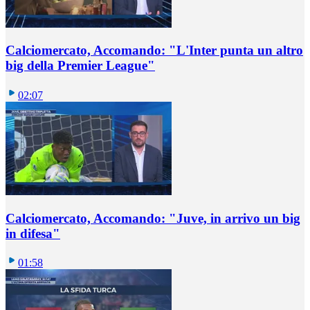
Calciomercato, Accomando: "L'Inter punta un altro
big della Premier League"
02:07
Calciomercato, Accomando: "Juve, in arrivo un big
in difesa"
01:58