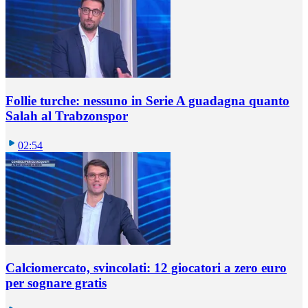
Follie turche: nessuno in Serie A guadagna quanto
Salah al Trabzonspor
02:54
Calciomercato, svincolati: 12 giocatori a zero euro
per sognare gratis