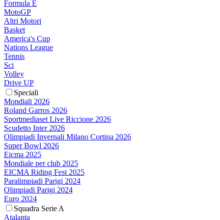
Formula E
MotoGP
Altri Motori
Basket
America's Cup
Nations League
Tennis
Sci
Volley
Drive UP
Speciali
Mondiali 2026
Roland Garros 2026
Sportmediaset Live Riccione 2026
Scudetto Inter 2026
Olimpiadi Invernali Milano Cortina 2026
Super Bowl 2026
Eicma 2025
Mondiale per club 2025
EICMA Riding Fest 2025
Paralimpiadi Parigi 2024
Olimpiadi Parigi 2024
Euro 2024
Squadra Serie A
Atalanta