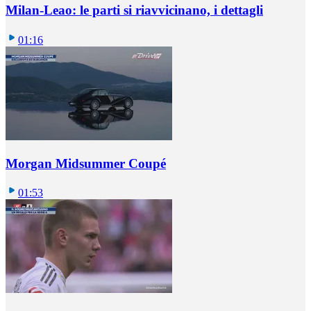
Milan-Leao: le parti si riavvicinano, i dettagli
01:16
Morgan Midsummer Coupé
01:53