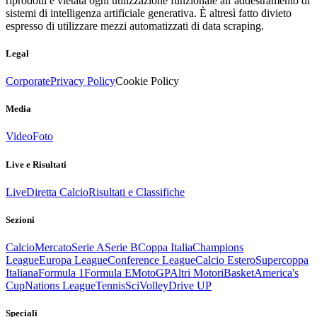
riprodotti è vietata ogni utilizzazione funzionale all’addestramento di
sistemi di intelligenza artificiale generativa. È altresì fatto divieto
espresso di utilizzare mezzi automatizzati di data scraping.
Legal
Corporate
Privacy Policy
Cookie Policy
Media
Video
Foto
Live e Risultati
Live
Diretta Calcio
Risultati e Classifiche
Sezioni
Calcio
Mercato
Serie A
Serie B
Coppa Italia
Champions
League
Europa League
Conference League
Calcio Estero
Supercoppa
Italiana
Formula 1
Formula E
MotoGP
Altri Motori
Basket
America's
Cup
Nations League
Tennis
Sci
Volley
Drive UP
Speciali