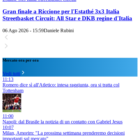
Gran finale a Riccione per l'Estathé 3x3 Italia
Streetbasket Circuit: All Star e DKB regine d'Italia
06 Ago 2026 - 15:59
Daniele Rubini
Mercato ora per ora
Vedi tutti
11:13
Romero dice sì all'Atletico: intesa raggiunta, ora si tratta col
Tottenham
11:00
Napoli: dal Brasile la notizia di un contatto con Gabriel Jesus
10:07
Milan, Amorim: "La prossima settimana prenderemo decisioni
importanti sul mercato"