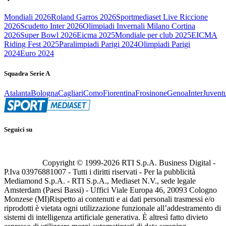
Mondiali 2026
Roland Garros 2026
Sportmediaset Live Riccione
2026
Scudetto Inter 2026
Olimpiadi Invernali Milano Cortina
2026
Super Bowl 2026
Eicma 2025
Mondiale per club 2025
EICMA
Riding Fest 2025
Paralimpiadi Parigi 2024
Olimpiadi Parigi
2024
Euro 2024
Squadra Serie A
Atalanta
Bologna
Cagliari
Como
Fiorentina
Frosinone
Genoa
Inter
Juvent
Seguici su
Copyright © 1999-
2026
RTI S.p.A. Business Digital -
P.Iva 03976881007 - Tutti i diritti riservati - Per la pubblicità
Mediamond S.p.A. - RTI S.p.A., Mediaset N.V., sede legale
Amsterdam (Paesi Bassi) - Uffici Viale Europa 46, 20093 Cologno
Monzese (MI)
Rispetto ai contenuti e ai dati personali trasmessi e/o
riprodotti è vietata ogni utilizzazione funzionale all’addestramento di
sistemi di intelligenza artificiale generativa. È altresì fatto divieto