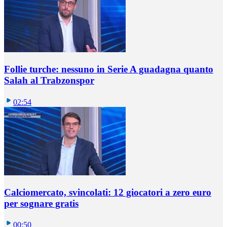
Follie turche: nessuno in Serie A guadagna quanto
Salah al Trabzonspor
02:54
Calciomercato, svincolati: 12 giocatori a zero euro
per sognare gratis
00:50