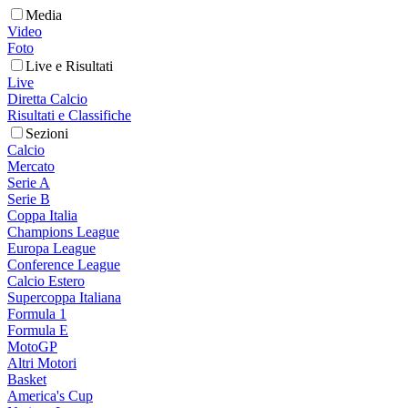
Media
Video
Foto
Live e Risultati
Live
Diretta Calcio
Risultati e Classifiche
Sezioni
Calcio
Mercato
Serie A
Serie B
Coppa Italia
Champions League
Europa League
Conference League
Calcio Estero
Supercoppa Italiana
Formula 1
Formula E
MotoGP
Altri Motori
Basket
America's Cup