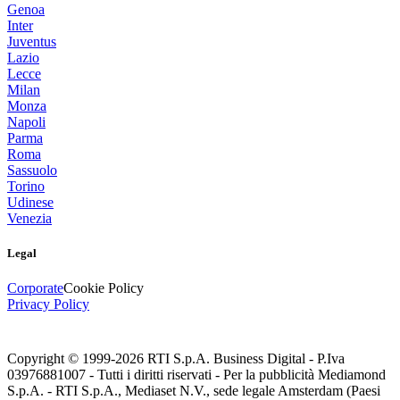
Genoa
Inter
Juventus
Lazio
Lecce
Milan
Monza
Napoli
Parma
Roma
Sassuolo
Torino
Udinese
Venezia
Legal
Corporate
Cookie Policy
Privacy Policy
Copyright © 1999-
2026
RTI S.p.A. Business Digital - P.Iva
03976881007 - Tutti i diritti riservati - Per la pubblicità Mediamond
S.p.A. - RTI S.p.A., Mediaset N.V., sede legale Amsterdam (Paesi