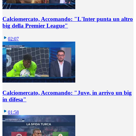
Calciomercato, Accomando: "L'Inter punta un altro
big della Premier League"
02:07
Calciomercato, Accomando: "Juve, in arrivo un big
in difesa"
01:58