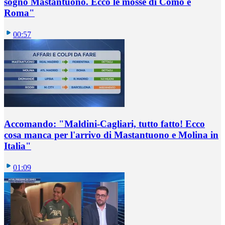
sogno Mastantuono. Ecco le mosse di Como e
Roma"
00:57
Accomando: "Maldini-Cagliari, tutto fatto! Ecco
cosa manca per l'arrivo di Mastantuono e Molina in
Italia"
01:09