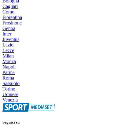
Bologna
Cagliari
Como
Fiorentina
Frosinone
Genoa
Inter
Juventus
Lazio
Lecce
Milan
Monza
Napoli
Parma
Roma
Sassuolo
Torino
Udinese
Venezia
Seguici su