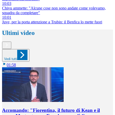
10:03
Chivu ammette: "Alcune cose non sono andate come volevamo,
squadra da completare"
10:01
Juve, per la porta attenzione a Trubin: il Benfica lo mette fuori
Ultimi video
Vedi tutti
01:58
Accomando: "Fiorentina, il futuro di Kean e il