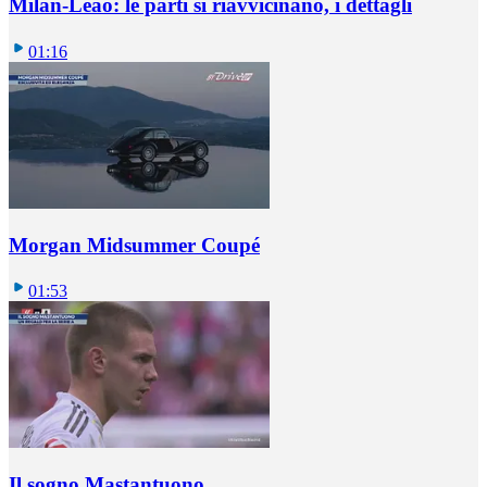
Milan-Leao: le parti si riavvicinano, i dettagli
01:16
Morgan Midsummer Coupé
01:53
Il sogno Mastantuono