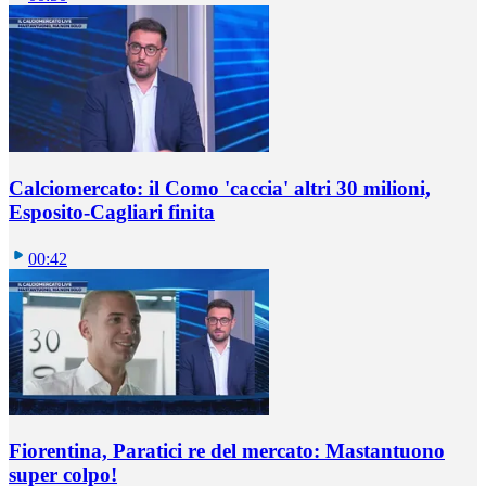
Calciomercato: il Como 'caccia' altri 30 milioni,
Esposito-Cagliari finita
00:42
Fiorentina, Paratici re del mercato: Mastantuono
super colpo!