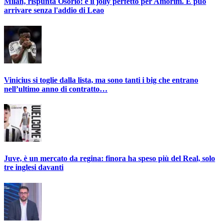
Milan, rispunta Osorio: è il jolly perfetto per Amorim. E può
arrivare senza l'addio di Leao
Vinicius si toglie dalla lista, ma sono tanti i big che entrano
nell’ultimo anno di contratto…
Juve, è un mercato da regina: finora ha speso più del Real, solo
tre inglesi davanti