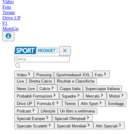
Video
Foto
Tennis
Drive UP
F1
MotoGp
Video
Pressing
Sportmediaset XXL
Foto
Live
Diretta Calcio
Risultati e Classifiche
News Live
Calcio
Coppa Italia
Supercoppa Italiana
Probabili Formazioni
Squadre
Mercato
Motori
Drive UP
Formula E
Tennis
Altri Sport
Sondaggi
Podcast
Lifestyle
Un libro a settimana
Speciali Europei
Speciali Olimpiadi
Speciale Scudetti
Speciali Mondiali
Altri Speciali