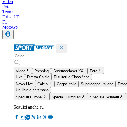
Video
Foto
Tennis
Drive UP
F1
MotoGp
Video
Pressing
Sportmediaset XXL
Foto
Live
Diretta Calcio
Risultati e Classifiche
News Live
Calcio
Coppa Italia
Supercoppa Italiana
Proba
Un libro a settimana
Speciali Europei
Speciali Olimpiadi
Speciale Scudetti
Seguici anche su