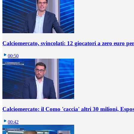
Calciomercato, svincolati: 12 giocatori a zero euro pe
00:50
Calciomercato: il Como 'caccia' altri 30 milioni, Espos
00:42