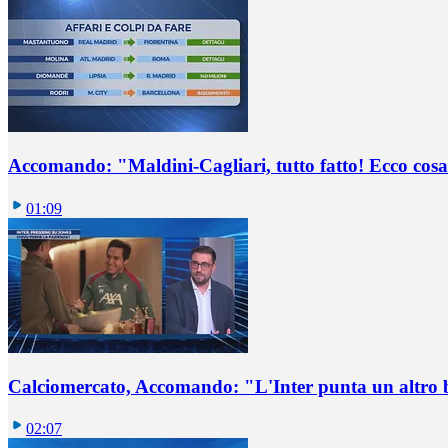
Accomando: "Maldini-Cagliari, tutto fatto! Ecco cosa
01:09
Calciomercato, Accomando: "L'Inter punta un altro 
02:07