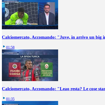
Calciomercato, Accomando: "Juve, in arrivo un big i
01:58
Calciomercato, Accomando: "Leao resta? Le cose st
01:35