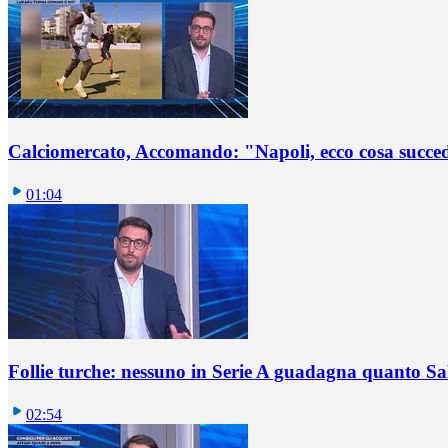
Calciomercato, Accomando: "Napoli, ecco cosa succ
01:04
Follie turche: nessuno in Serie A guadagna quanto S
02:54