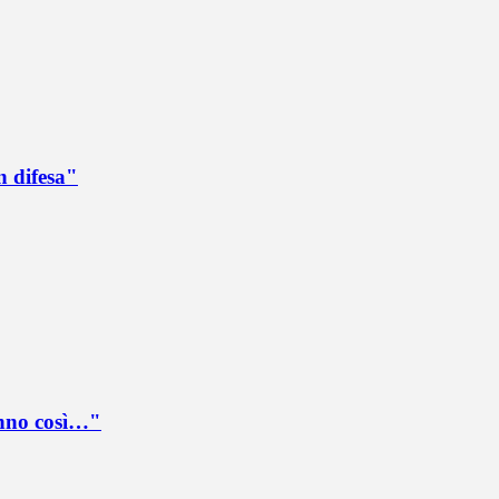
n difesa"
anno così…"