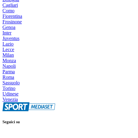
Cagliari
Como
Fiorentina
Frosinone
Genoa
Inter
Juventus
Lazio
Lecce
Milan
Monza
Napoli
Parma
Roma
Sassuolo
Torino
Udinese
Venezia
Seguici su