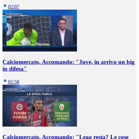
02:07
Calciomercato, Accomando: "Juve, in arrivo un big
in difesa"
01:58
Calciomercato, Accomando: "Leao resta? Le cose