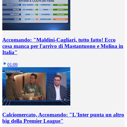
Accomando: "Maldini-Cagliari, tutto fatto! Ecco
cosa manca per l'arrivo di Mastantuono e Molina in
Italia"
01:09
Calciomercato, Accomando: "L'Inter punta un altro
big della Premier League"