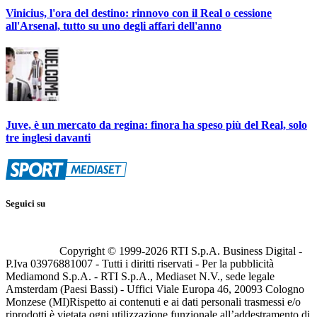
Vinicius, l'ora del destino: rinnovo con il Real o cessione
all'Arsenal, tutto su uno degli affari dell'anno
Juve, è un mercato da regina: finora ha speso più del Real, solo
tre inglesi davanti
Seguici su
Copyright © 1999-
2026
RTI S.p.A. Business Digital -
P.Iva 03976881007 - Tutti i diritti riservati - Per la pubblicità
Mediamond S.p.A. - RTI S.p.A., Mediaset N.V., sede legale
Amsterdam (Paesi Bassi) - Uffici Viale Europa 46, 20093 Cologno
Monzese (MI)
Rispetto ai contenuti e ai dati personali trasmessi e/o
riprodotti è vietata ogni utilizzazione funzionale all’addestramento di