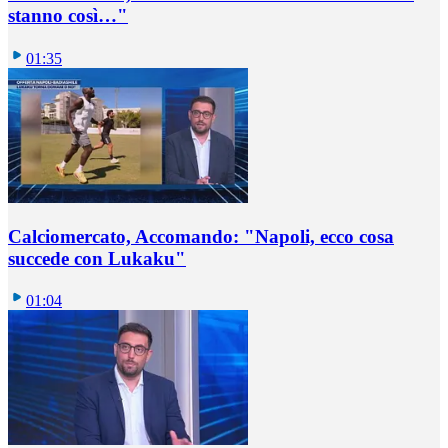
stanno così…"
01:35
Calciomercato, Accomando: "Napoli, ecco cosa
succede con Lukaku"
01:04