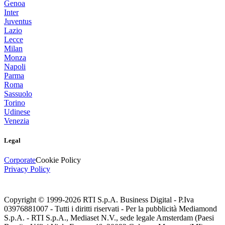
Genoa
Inter
Juventus
Lazio
Lecce
Milan
Monza
Napoli
Parma
Roma
Sassuolo
Torino
Udinese
Venezia
Legal
Corporate
Cookie Policy
Privacy Policy
Copyright © 1999-
2026
RTI S.p.A. Business Digital - P.Iva
03976881007 - Tutti i diritti riservati - Per la pubblicità Mediamond
S.p.A. - RTI S.p.A., Mediaset N.V., sede legale Amsterdam (Paesi