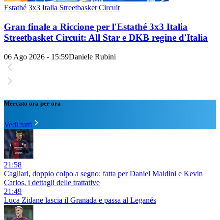
Estathé 3x3 Italia Streetbasket Circuit
Gran finale a Riccione per l'Estathé 3x3 Italia
Streetbasket Circuit: All Star e DKB regine d'Italia
06 Ago 2026 - 15:59
Daniele Rubini
Mercato ora per ora
Vedi tutti
21:58
Cagliari, doppio colpo a segno: fatta per Daniel Maldini e Kevin
Carlos, i dettagli delle trattative
21:49
Luca Zidane lascia il Granada e passa al Leganés