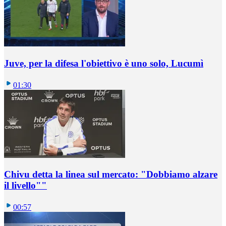
Juve, per la difesa l'obiettivo è uno solo, Lucumì
01:30
Chivu detta la linea sul mercato: "Dobbiamo alzare
il livello""
00:57