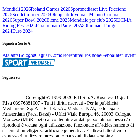
Mondiali 2026
Roland Garros 2026
Sportmediaset Live Riccione
2026
Scudetto Inter 2026
Olimpiadi Invernali Milano Cortina
2026
Super Bowl 2026
Eicma 2025
Mondiale per club 2025
EICMA
Riding Fest 2025
Paralimpiadi Parigi 2024
Olimpiadi Parigi
2024
Euro 2024
Squadra Serie A
Atalanta
Bologna
Cagliari
Como
Fiorentina
Frosinone
Genoa
Inter
Juvent
Seguici su
Copyright © 1999-
2026
RTI S.p.A. Business Digital -
P.Iva 03976881007 - Tutti i diritti riservati - Per la pubblicità
Mediamond S.p.A. - RTI S.p.A., Mediaset N.V., sede legale
Amsterdam (Paesi Bassi) - Uffici Viale Europa 46, 20093 Cologno
Monzese (MI)
Rispetto ai contenuti e ai dati personali trasmessi e/o
riprodotti è vietata ogni utilizzazione funzionale all’addestramento di
sistemi di intelligenza artificiale generativa. È altresì fatto divieto
espresso di utilizzare mezzi automatizzati di data scraping.