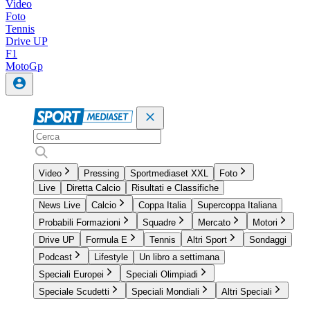
Video
Foto
Tennis
Drive UP
F1
MotoGp
Video
Pressing
Sportmediaset XXL
Foto
Live
Diretta Calcio
Risultati e Classifiche
News Live
Calcio
Coppa Italia
Supercoppa Italiana
Probabili Formazioni
Squadre
Mercato
Motori
Drive UP
Formula E
Tennis
Altri Sport
Sondaggi
Podcast
Lifestyle
Un libro a settimana
Speciali Europei
Speciali Olimpiadi
Speciale Scudetti
Speciali Mondiali
Altri Speciali