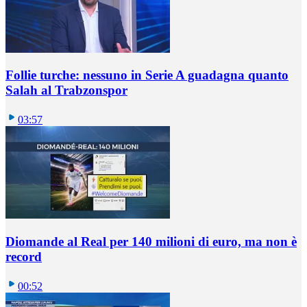
Follie turche: nessuno in Serie A guadagna quanto
Salah al Trabzonspor
03:57
Diomande al Real per 140 milioni di euro, ma non è
record
00:52