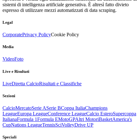
sistemi di intelligenza artificiale generativa. È altresì fatto divieto
espresso di utilizzare mezzi automatizzati di data scraping.
Legal
Corporate
Privacy Policy
Cookie Policy
Media
Video
Foto
Live e Risultati
Live
Diretta Calcio
Risultati e Classifiche
Sezioni
Calcio
Mercato
Serie A
Serie B
Coppa Italia
Champions
League
Europa League
Conference League
Calcio Estero
Supercoppa
Italiana
Formula 1
Formula E
MotoGP
Altri Motori
Basket
America's
Cup
Nations League
Tennis
Sci
Volley
Drive UP
Speciali