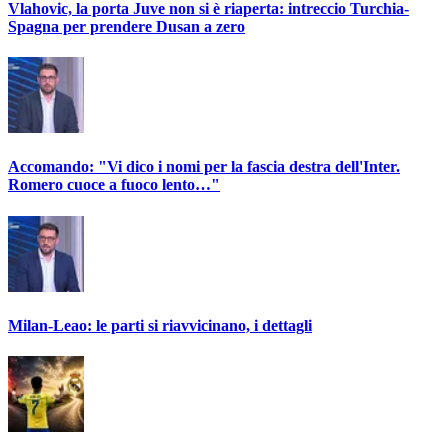
Vlahovic, la porta Juve non si è riaperta: intreccio Turchia-
Spagna per prendere Dusan a zero
Accomando: "Vi dico i nomi per la fascia destra dell'Inter.
Romero cuoce a fuoco lento…"
Milan-Leao: le parti si riavvicinano, i dettagli