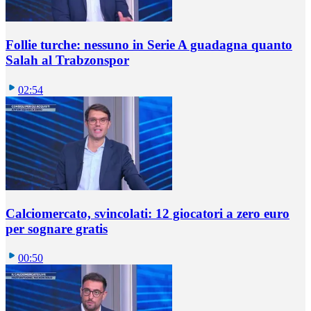
Follie turche: nessuno in Serie A guadagna quanto
Salah al Trabzonspor
02:54
Calciomercato, svincolati: 12 giocatori a zero euro
per sognare gratis
00:50