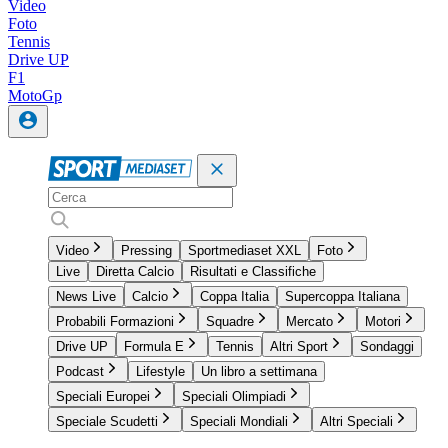
Video
Foto
Tennis
Drive UP
F1
MotoGp
Video
Pressing
Sportmediaset XXL
Foto
Live
Diretta Calcio
Risultati e Classifiche
News Live
Calcio
Coppa Italia
Supercoppa Italiana
Probabili Formazioni
Squadre
Mercato
Motori
Drive UP
Formula E
Tennis
Altri Sport
Sondaggi
Podcast
Lifestyle
Un libro a settimana
Speciali Europei
Speciali Olimpiadi
Speciale Scudetti
Speciali Mondiali
Altri Speciali