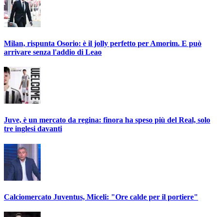
Milan, rispunta Osorio: è il jolly perfetto per Amorim. E può
arrivare senza l'addio di Leao
Juve, è un mercato da regina: finora ha speso più del Real, solo
tre inglesi davanti
Calciomercato Juventus, Miceli: "Ore calde per il portiere"