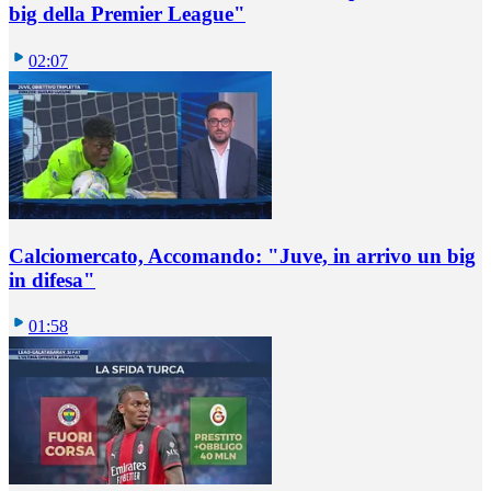
big della Premier League"
02:07
Calciomercato, Accomando: "Juve, in arrivo un big
in difesa"
01:58