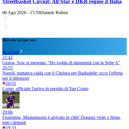
Streetbasket Circuit: All Star e DKB regine d'Italia
06 Ago 2026 - 15:59
Daniele Rubini
Mercato ora per ora
Vedi tutti
21:42
Genoa, Sow si presenta: "Ho voglia di misurarmi con la Serie A"
20:55
Napoli, trattativa calda con il Chelsea per Badiashile: ecco l'offerta
per il difensore
20:31
Como, ufficiale l'arrivo in prestito di Yan Couto
20:06
Fiorentina, Mastantuono è arrivato in città! Domani visite e firma,
tutti i dettagli
19:33