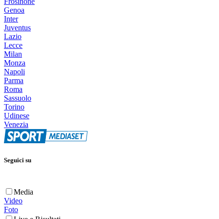
Frosinone
Genoa
Inter
Juventus
Lazio
Lecce
Milan
Monza
Napoli
Parma
Roma
Sassuolo
Torino
Udinese
Venezia
Seguici su
Media
Video
Foto