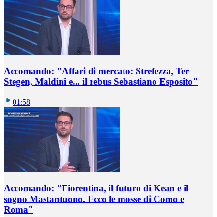
Accomando: "Affari di mercato: Strefezza, Ter
Stegen, Maldini e... il rebus Sebastiano Esposito"
01:58
Accomando: "Fiorentina, il futuro di Kean e il
sogno Mastantuono. Ecco le mosse di Como e
Roma"