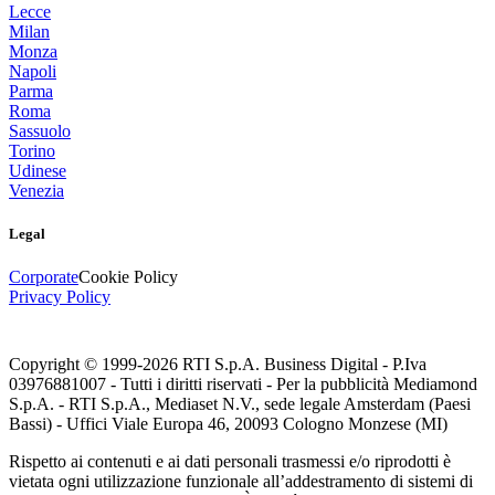
Lecce
Milan
Monza
Napoli
Parma
Roma
Sassuolo
Torino
Udinese
Venezia
Legal
Corporate
Cookie Policy
Privacy Policy
Copyright © 1999-
2026
RTI S.p.A. Business Digital - P.Iva
03976881007 - Tutti i diritti riservati - Per la pubblicità Mediamond
S.p.A. - RTI S.p.A., Mediaset N.V., sede legale Amsterdam (Paesi
Bassi) - Uffici Viale Europa 46, 20093 Cologno Monzese (MI)
Rispetto ai contenuti e ai dati personali trasmessi e/o riprodotti è
vietata ogni utilizzazione funzionale all’addestramento di sistemi di