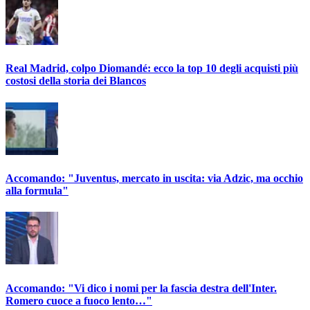
Real Madrid, colpo Diomandé: ecco la top 10 degli acquisti più
costosi della storia dei Blancos
Accomando: "Juventus, mercato in uscita: via Adzic, ma occhio
alla formula"
Accomando: "Vi dico i nomi per la fascia destra dell'Inter.
Romero cuoce a fuoco lento…"