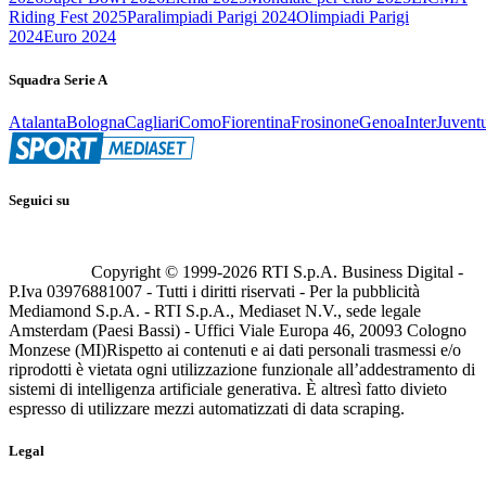
Riding Fest 2025
Paralimpiadi Parigi 2024
Olimpiadi Parigi
2024
Euro 2024
Squadra Serie A
Atalanta
Bologna
Cagliari
Como
Fiorentina
Frosinone
Genoa
Inter
Juvent
Seguici su
Copyright © 1999-
2026
RTI S.p.A. Business Digital -
P.Iva 03976881007 - Tutti i diritti riservati - Per la pubblicità
Mediamond S.p.A. - RTI S.p.A., Mediaset N.V., sede legale
Amsterdam (Paesi Bassi) - Uffici Viale Europa 46, 20093 Cologno
Monzese (MI)
Rispetto ai contenuti e ai dati personali trasmessi e/o
riprodotti è vietata ogni utilizzazione funzionale all’addestramento di
sistemi di intelligenza artificiale generativa. È altresì fatto divieto
espresso di utilizzare mezzi automatizzati di data scraping.
Legal