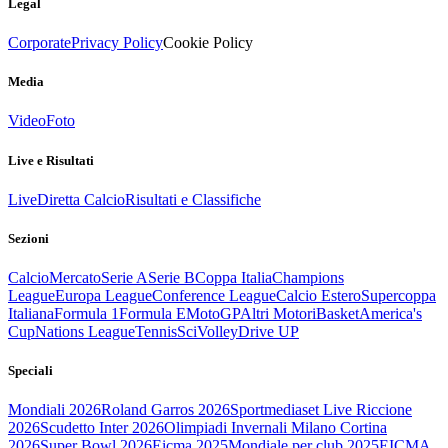
Legal
Corporate
Privacy Policy
Cookie Policy
Media
Video
Foto
Live e Risultati
Live
Diretta Calcio
Risultati e Classifiche
Sezioni
Calcio
Mercato
Serie A
Serie B
Coppa Italia
Champions
League
Europa League
Conference League
Calcio Estero
Supercoppa
Italiana
Formula 1
Formula E
MotoGP
Altri Motori
Basket
America's
Cup
Nations League
Tennis
Sci
Volley
Drive UP
Speciali
Mondiali 2026
Roland Garros 2026
Sportmediaset Live Riccione
2026
Scudetto Inter 2026
Olimpiadi Invernali Milano Cortina
2026
Super Bowl 2026
Eicma 2025
Mondiale per club 2025
EICMA