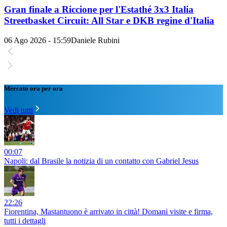
Gran finale a Riccione per l'Estathé 3x3 Italia
Streetbasket Circuit: All Star e DKB regine d'Italia
06 Ago 2026 - 15:59
Daniele Rubini
Mercato ora per ora
Vedi tutti
00:07
Napoli: dal Brasile la notizia di un contatto con Gabriel Jesus
22:26
Fiorentina, Mastantuono è arrivato in città! Domani visite e firma,
tutti i dettagli