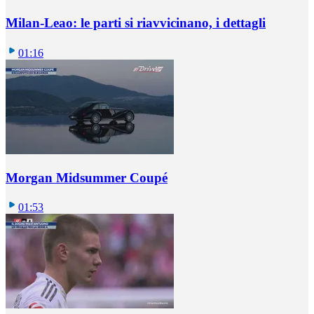
Milan-Leao: le parti si riavvicinano, i dettagli
01:16
Morgan Midsummer Coupé
01:53