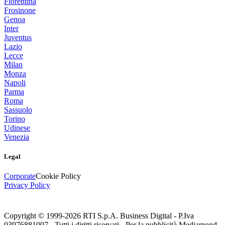
Fiorentina
Frosinone
Genoa
Inter
Juventus
Lazio
Lecce
Milan
Monza
Napoli
Parma
Roma
Sassuolo
Torino
Udinese
Venezia
Legal
Corporate
Cookie Policy
Privacy Policy
Copyright © 1999-
2026
RTI S.p.A. Business Digital - P.Iva
03976881007 - Tutti i diritti riservati - Per la pubblicità Mediamond