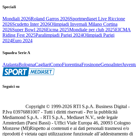
Speciali
Mondiali 2026
Roland Garros 2026
Sportmediaset Live Riccione
2026
Scudetto Inter 2026
Olimpiadi Invernali Milano Cortina
2026
Super Bowl 2026
Eicma 2025
Mondiale per club 2025
EICMA
Riding Fest 2025
Paralimpiadi Parigi 2024
Olimpiadi Parigi
2024
Euro 2024
Squadra Serie A
Atalanta
Bologna
Cagliari
Como
Fiorentina
Frosinone
Genoa
Inter
Juvent
Seguici su
Copyright © 1999-
2026
RTI S.p.A. Business Digital -
P.Iva 03976881007 - Tutti i diritti riservati - Per la pubblicità
Mediamond S.p.A. - RTI S.p.A., Mediaset N.V., sede legale
Amsterdam (Paesi Bassi) - Uffici Viale Europa 46, 20093 Cologno
Monzese (MI)
Rispetto ai contenuti e ai dati personali trasmessi e/o
riprodotti è vietata ogni utilizzazione funzionale all’addestramento di