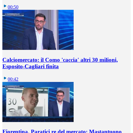
00:50
Calciomercato: il Como 'caccia' altri 30 milioni,
Esposito-Cagliari finita
00:42
Fiorentina, Paratici re del mercato: Mastantuono