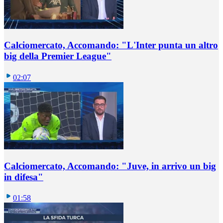
Calciomercato, Accomando: "L'Inter punta un altro
big della Premier League"
02:07
Calciomercato, Accomando: "Juve, in arrivo un big
in difesa"
01:58