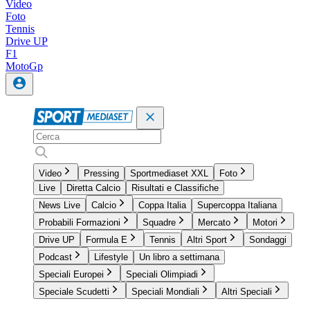
Video
Foto
Tennis
Drive UP
F1
MotoGp
Video
Pressing
Sportmediaset XXL
Foto
Live
Diretta Calcio
Risultati e Classifiche
News Live
Calcio
Coppa Italia
Supercoppa Italiana
Probabili Formazioni
Squadre
Mercato
Motori
Drive UP
Formula E
Tennis
Altri Sport
Sondaggi
Podcast
Lifestyle
Un libro a settimana
Speciali Europei
Speciali Olimpiadi
Speciale Scudetti
Speciali Mondiali
Altri Speciali