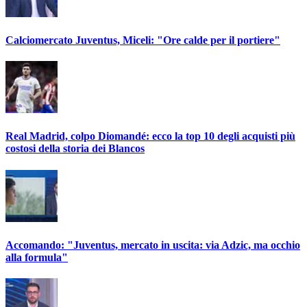
Calciomercato Juventus, Miceli: "Ore calde per il portiere"
Real Madrid, colpo Diomandé: ecco la top 10 degli acquisti più
costosi della storia dei Blancos
Accomando: "Juventus, mercato in uscita: via Adzic, ma occhio
alla formula"