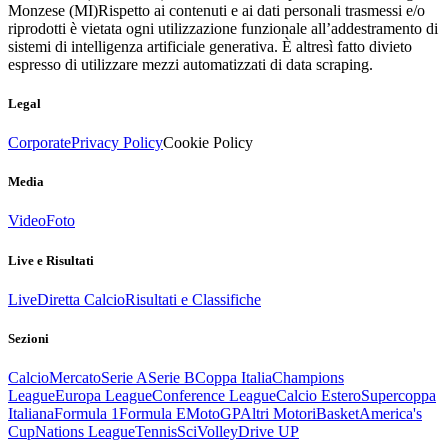
Monzese (MI)
Rispetto ai contenuti e ai dati personali trasmessi e/o
riprodotti è vietata ogni utilizzazione funzionale all’addestramento di
sistemi di intelligenza artificiale generativa. È altresì fatto divieto
espresso di utilizzare mezzi automatizzati di data scraping.
Legal
Corporate
Privacy Policy
Cookie Policy
Media
Video
Foto
Live e Risultati
Live
Diretta Calcio
Risultati e Classifiche
Sezioni
Calcio
Mercato
Serie A
Serie B
Coppa Italia
Champions
League
Europa League
Conference League
Calcio Estero
Supercoppa
Italiana
Formula 1
Formula E
MotoGP
Altri Motori
Basket
America's
Cup
Nations League
Tennis
Sci
Volley
Drive UP