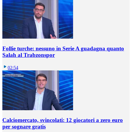
Follie turche: nessuno in Serie A guadagna quanto
Salah al Trabzonspor
02:54
Calciomercato, svincolati: 12 giocatori a zero euro
per sognare gratis