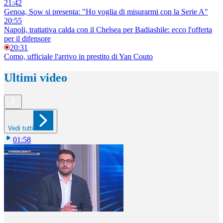
21:42
Genoa, Sow si presenta: "Ho voglia di misurarmi con la Serie A"
20:55
Napoli, trattativa calda con il Chelsea per Badiashile: ecco l'offerta
per il difensore
20:31
Como, ufficiale l'arrivo in prestito di Yan Couto
Ultimi video
Vedi tutti
01:58