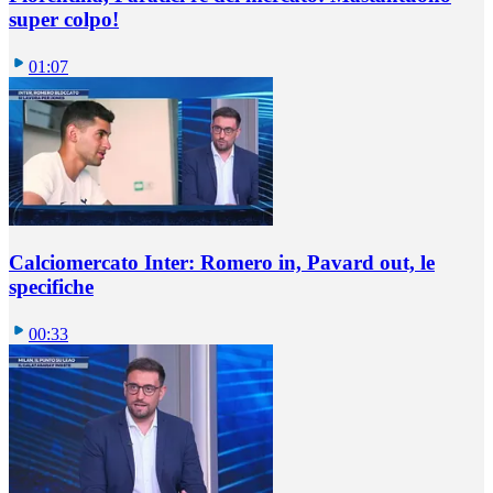
super colpo!
01:07
Calciomercato Inter: Romero in, Pavard out, le
specifiche
00:33