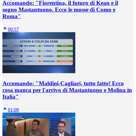
Accomando: "Fiorentina, il futuro di Kean e il
sogno Mastantuono. Ecco le mosse di Como e
Roma"
00:57
Accomando: "Maldini-Cagliari, tutto fatto! Ecco
cosa manca per l'arrivo di Mastantuono e Molina in
Italia"
01:09