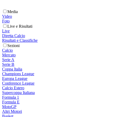
Media
Video
Foto
Live e Risultati
Live
Diretta Calcio
Risultati e Classifiche
Sezioni
Calcio
Mercato
Serie A
Serie B
Coppa Italia
Champions League
Europa League
Conference League
Calcio Estero
Supercoppa Italiana
Formula 1
Formula E
MotoGP
Altri Motori
Basket