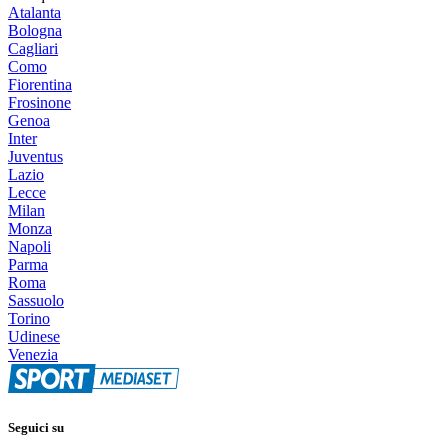
Atalanta
Bologna
Cagliari
Como
Fiorentina
Frosinone
Genoa
Inter
Juventus
Lazio
Lecce
Milan
Monza
Napoli
Parma
Roma
Sassuolo
Torino
Udinese
Venezia
Seguici su