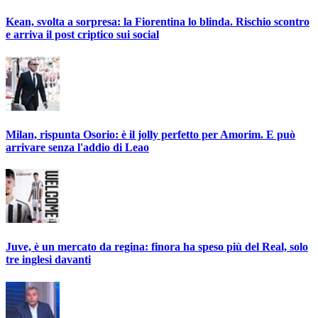
Kean, svolta a sorpresa: la Fiorentina lo blinda. Rischio scontro
e arriva il post criptico sui social
Milan, rispunta Osorio: è il jolly perfetto per Amorim. E può
arrivare senza l'addio di Leao
Juve, è un mercato da regina: finora ha speso più del Real, solo
tre inglesi davanti