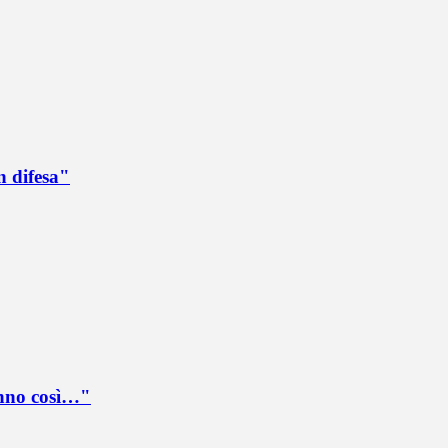
n difesa"
anno così…"