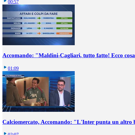
00:57
Accomando: "Maldini-Cagliari, tutto fatto! Ecco cosa
01:09
Calciomercato, Accomando: "L'Inter punta un altro 
02:07