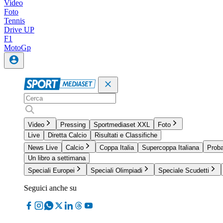
Video
Foto
Tennis
Drive UP
F1
MotoGp
Video
Pressing
Sportmediaset XXL
Foto
Live
Diretta Calcio
Risultati e Classifiche
News Live
Calcio
Coppa Italia
Supercoppa Italiana
Proba
Un libro a settimana
Speciali Europei
Speciali Olimpiadi
Speciale Scudetti
Seguici anche su