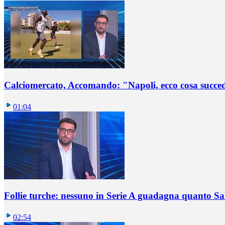
Calciomercato, Accomando: "Napoli, ecco cosa succ
01:04
Follie turche: nessuno in Serie A guadagna quanto S
02:54