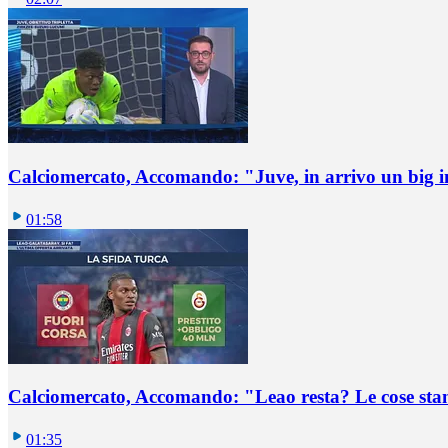
Calciomercato, Accomando: "Juve, in arrivo un big i
01:58
Calciomercato, Accomando: "Leao resta? Le cose st
01:35