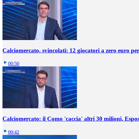
Calciomercato, svincolati: 12 giocatori a zero euro pe
00:50
Calciomercato: il Como 'caccia' altri 30 milioni, Espos
00:42