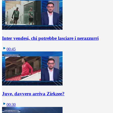
Inter vendesi, chi potrebbe lasciare i nerazzurri
00:45
Juve, davvero arriva Zirkzee?
00:30