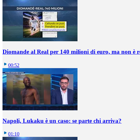
Diomande al Real per 140 milioni di euro, ma non è 
00:52
Napoli, Lukaku è un caso: se parte chi arriva?
01:10