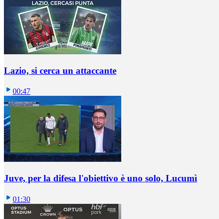
Lazio, si cerca un attaccante
00:47
Juve, per la difesa l'obiettivo è uno solo, Lucumì
01:30