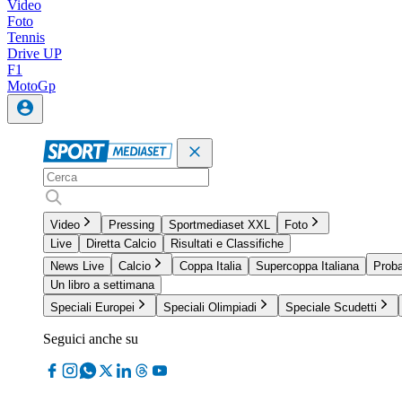
Video
Foto
Tennis
Drive UP
F1
MotoGp
Video
Pressing
Sportmediaset XXL
Foto
Live
Diretta Calcio
Risultati e Classifiche
News Live
Calcio
Coppa Italia
Supercoppa Italiana
Proba
Un libro a settimana
Speciali Europei
Speciali Olimpiadi
Speciale Scudetti
Seguici anche su