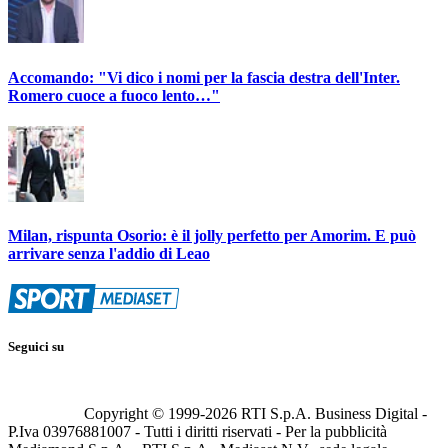
Accomando: "Vi dico i nomi per la fascia destra dell'Inter.
Romero cuoce a fuoco lento…"
Milan, rispunta Osorio: è il jolly perfetto per Amorim. E può
arrivare senza l'addio di Leao
Seguici su
Copyright © 1999-
2026
RTI S.p.A. Business Digital -
P.Iva 03976881007 - Tutti i diritti riservati - Per la pubblicità