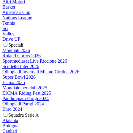
Altri Motori
Basket
America's Cup
Nations League
Tennis
Sci
Volley
Drive UP
Speciali
Mondiali 2026
Roland Garros 2026
Sportmediaset Live Riccione 2026
Scudetto Inter 2026
Olimpiadi Invernali Milano Cortina 2026
Super Bowl 2026
Eicma 2025
Mondiale per club 2025
EICMA Riding Fest 2025
Paralimpiadi Parigi 2024
Olimpiadi Parigi 2024
Euro 2024
Squadra Serie A
Atalanta
Bologna
Cagliari