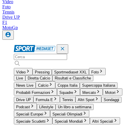
Video
Foto
Tennis
Drive UP
F1
MotoGp
Video
Pressing
Sportmediaset XXL
Foto
Live
Diretta Calcio
Risultati e Classifiche
News Live
Calcio
Coppa Italia
Supercoppa Italiana
Probabili Formazioni
Squadre
Mercato
Motori
Drive UP
Formula E
Tennis
Altri Sport
Sondaggi
Podcast
Lifestyle
Un libro a settimana
Speciali Europei
Speciali Olimpiadi
Speciale Scudetti
Speciali Mondiali
Altri Speciali