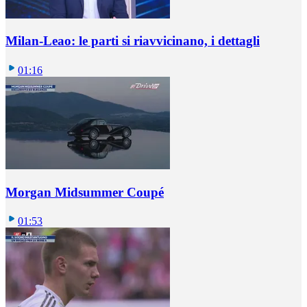
Milan-Leao: le parti si riavvicinano, i dettagli
01:16
Morgan Midsummer Coupé
01:53