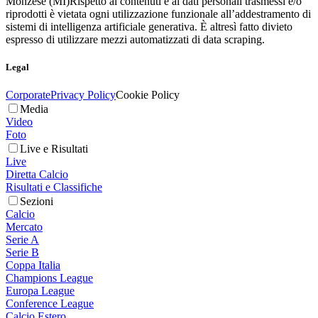
Monzese (MI)
Rispetto ai contenuti e ai dati personali trasmessi e/o
riprodotti è vietata ogni utilizzazione funzionale all’addestramento di
sistemi di intelligenza artificiale generativa. È altresì fatto divieto
espresso di utilizzare mezzi automatizzati di data scraping.
Legal
Corporate
Privacy Policy
Cookie Policy
Media
Video
Foto
Live e Risultati
Live
Diretta Calcio
Risultati e Classifiche
Sezioni
Calcio
Mercato
Serie A
Serie B
Coppa Italia
Champions League
Europa League
Conference League
Calcio Estero