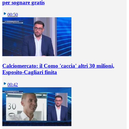
per sognare gratis
00:50
Calciomercato: il Como 'caccia' altri 30 milioni,
Esposito-Cagliari finita
00:42