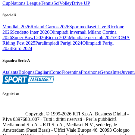
Cup
Nations League
Tennis
Sci
Volley
Drive UP
Speciali
Mondiali 2026
Roland Garros 2026
Sportmediaset Live Riccione
2026
Scudetto Inter 2026
Olimpiadi Invernali Milano Cortina
2026
Super Bowl 2026
Eicma 2025
Mondiale per club 2025
EICMA
Riding Fest 2025
Paralimpiadi Parigi 2024
Olimpiadi Parigi
2024
Euro 2024
Squadra Serie A
Atalanta
Bologna
Cagliari
Como
Fiorentina
Frosinone
Genoa
Inter
Juvent
Seguici su
Copyright © 1999-
2026
RTI S.p.A. Business Digital -
P.Iva 03976881007 - Tutti i diritti riservati - Per la pubblicità
Mediamond S.p.A. - RTI S.p.A., Mediaset N.V., sede legale
Amsterdam (Paesi Bassi) - Uffici Viale Europa 46, 20093 Cologno