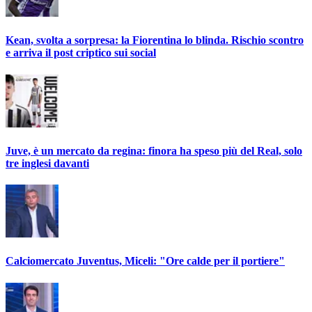
Kean, svolta a sorpresa: la Fiorentina lo blinda. Rischio scontro
e arriva il post criptico sui social
Juve, è un mercato da regina: finora ha speso più del Real, solo
tre inglesi davanti
Calciomercato Juventus, Miceli: "Ore calde per il portiere"