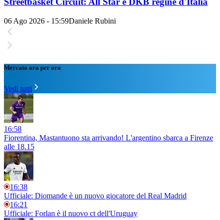
Streetbasket Circuit: All Star e DKB regine d'Italia
06 Ago 2026 - 15:59
Daniele Rubini
Mercato ora per ora
Vedi tutti
16:58
Fiorentina, Mastantuono sta arrivando! L'argentino sbarca a Firenze
alle 18.15
16:38
Ufficiale: Diomande è un nuovo giocatore del Real Madrid
16:21
Ufficiale: Forlan è il nuovo ct dell'Uruguay