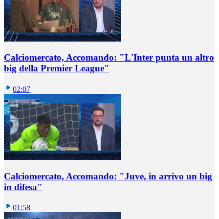
Calciomercato, Accomando: "L'Inter punta un altro
big della Premier League"
02:07
Calciomercato, Accomando: "Juve, in arrivo un big
in difesa"
01:58