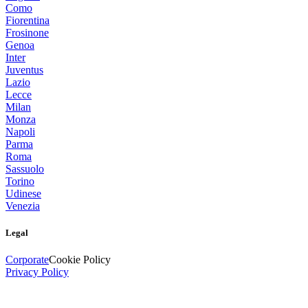
Como
Fiorentina
Frosinone
Genoa
Inter
Juventus
Lazio
Lecce
Milan
Monza
Napoli
Parma
Roma
Sassuolo
Torino
Udinese
Venezia
Legal
Corporate
Cookie Policy
Privacy Policy