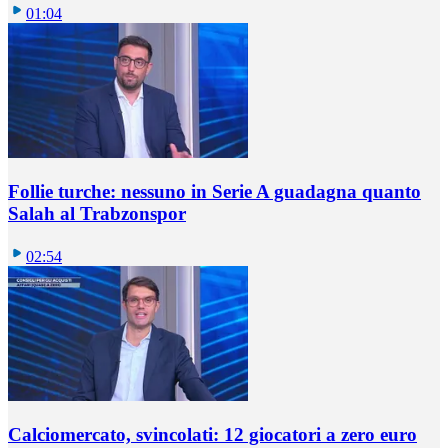
01:04
Follie turche: nessuno in Serie A guadagna quanto
Salah al Trabzonspor
02:54
Calciomercato, svincolati: 12 giocatori a zero euro