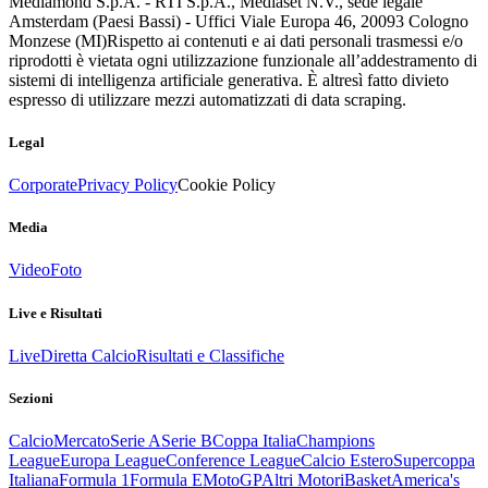
Mediamond S.p.A. - RTI S.p.A., Mediaset N.V., sede legale
Amsterdam (Paesi Bassi) - Uffici Viale Europa 46, 20093 Cologno
Monzese (MI)
Rispetto ai contenuti e ai dati personali trasmessi e/o
riprodotti è vietata ogni utilizzazione funzionale all’addestramento di
sistemi di intelligenza artificiale generativa. È altresì fatto divieto
espresso di utilizzare mezzi automatizzati di data scraping.
Legal
Corporate
Privacy Policy
Cookie Policy
Media
Video
Foto
Live e Risultati
Live
Diretta Calcio
Risultati e Classifiche
Sezioni
Calcio
Mercato
Serie A
Serie B
Coppa Italia
Champions
League
Europa League
Conference League
Calcio Estero
Supercoppa
Italiana
Formula 1
Formula E
MotoGP
Altri Motori
Basket
America's