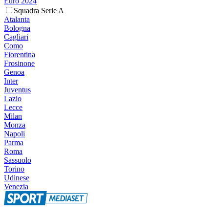
Euro 2024
Squadra Serie A
Atalanta
Bologna
Cagliari
Como
Fiorentina
Frosinone
Genoa
Inter
Juventus
Lazio
Lecce
Milan
Monza
Napoli
Parma
Roma
Sassuolo
Torino
Udinese
Venezia