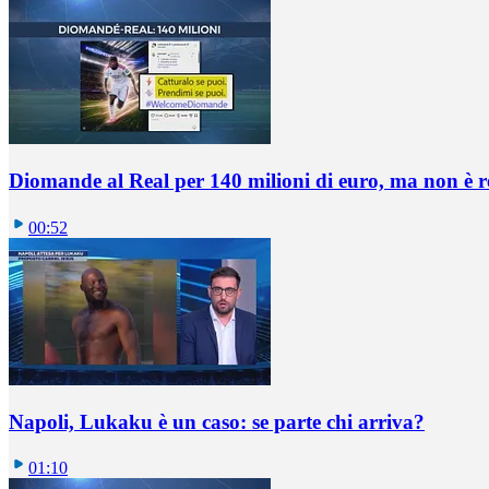
Diomande al Real per 140 milioni di euro, ma non è 
00:52
Napoli, Lukaku è un caso: se parte chi arriva?
01:10