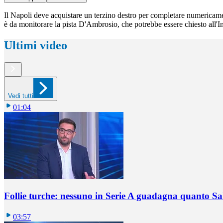
Il Napoli deve acquistare un terzino destro per completare numericamen
è da monitorare la pista D'Ambrosio, che potrebbe essere chiesto all'In
Ultimi video
Vedi tutti
01:04
Follie turche: nessuno in Serie A guadagna quanto S
03:57