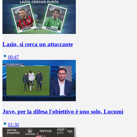
Lazio, si cerca un attaccante
00:47
Juve, per la difesa l'obiettivo è uno solo, Lucumì
01:30