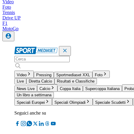
Video
Foto
Tennis
Drive UP
F1
MotoGp
Video
Pressing
Sportmediaset XXL
Foto
Live
Diretta Calcio
Risultati e Classifiche
News Live
Calcio
Coppa Italia
Supercoppa Italiana
Proba
Un libro a settimana
Speciali Europei
Speciali Olimpiadi
Speciale Scudetti
Seguici anche su