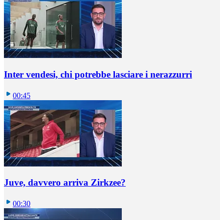
Inter vendesi, chi potrebbe lasciare i nerazzurri
00:45
Juve, davvero arriva Zirkzee?
00:30