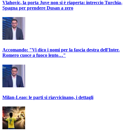
Vlahovic, la porta Juve non si è riaperta: intreccio Turchia-
Spagna per prendere Dusan a zero
Accomando: "Vi dico i nomi per la fascia destra dell'Inter.
Romero cuoce a fuoco lento…"
Milan-Leao: le parti si riavvicinano, i dettagli