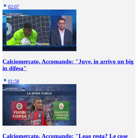
02:07
Calciomercato, Accomando: "Juve, in arrivo un big
in difesa"
01:58
Calciomercato, Accomando: "Leao resta? Le cose