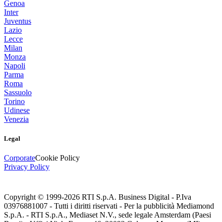
Genoa
Inter
Juventus
Lazio
Lecce
Milan
Monza
Napoli
Parma
Roma
Sassuolo
Torino
Udinese
Venezia
Legal
Corporate
Cookie Policy
Privacy Policy
Copyright © 1999-
2026
RTI S.p.A. Business Digital - P.Iva
03976881007 - Tutti i diritti riservati - Per la pubblicità Mediamond
S.p.A. - RTI S.p.A., Mediaset N.V., sede legale Amsterdam (Paesi