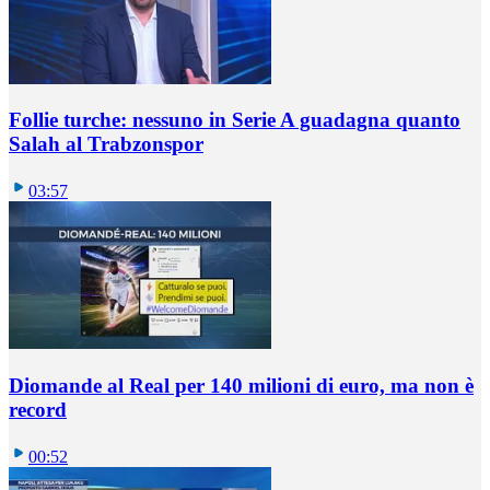
Follie turche: nessuno in Serie A guadagna quanto
Salah al Trabzonspor
03:57
Diomande al Real per 140 milioni di euro, ma non è
record
00:52