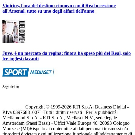
Vinicius, l'ora del destino: rinnovo con il Real o cessione
all'Arsenal, tutto su uno degli affari dell'anno
Juve, è un mercato da regina: finora ha speso più del Real, solo
tre inglesi davanti
Seguici su
Copyright © 1999-
2026
RTI S.p.A. Business Digital -
P.Iva 03976881007 - Tutti i diritti riservati - Per la pubblicità
Mediamond S.p.A. - RTI S.p.A., Mediaset N.V., sede legale
Amsterdam (Paesi Bassi) - Uffici Viale Europa 46, 20093 Cologno
Monzese (MI)
Rispetto ai contenuti e ai dati personali trasmessi e/o
riprodotti è vietata ogni utilizzazione funzionale all’addestramento di