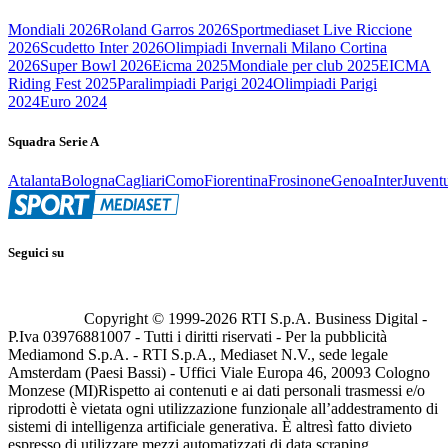
Mondiali 2026
Roland Garros 2026
Sportmediaset Live Riccione
2026
Scudetto Inter 2026
Olimpiadi Invernali Milano Cortina
2026
Super Bowl 2026
Eicma 2025
Mondiale per club 2025
EICMA
Riding Fest 2025
Paralimpiadi Parigi 2024
Olimpiadi Parigi
2024
Euro 2024
Squadra Serie A
Atalanta
Bologna
Cagliari
Como
Fiorentina
Frosinone
Genoa
Inter
Juvent
Seguici su
Copyright © 1999-
2026
RTI S.p.A. Business Digital -
P.Iva 03976881007 - Tutti i diritti riservati - Per la pubblicità
Mediamond S.p.A. - RTI S.p.A., Mediaset N.V., sede legale
Amsterdam (Paesi Bassi) - Uffici Viale Europa 46, 20093 Cologno
Monzese (MI)
Rispetto ai contenuti e ai dati personali trasmessi e/o
riprodotti è vietata ogni utilizzazione funzionale all’addestramento di
sistemi di intelligenza artificiale generativa. È altresì fatto divieto
espresso di utilizzare mezzi automatizzati di data scraping.