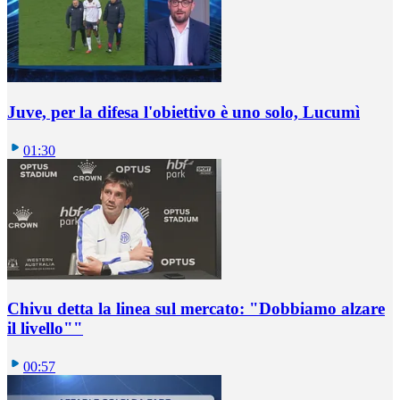
Juve, per la difesa l'obiettivo è uno solo, Lucumì
01:30
Chivu detta la linea sul mercato: "Dobbiamo alzare
il livello""
00:57