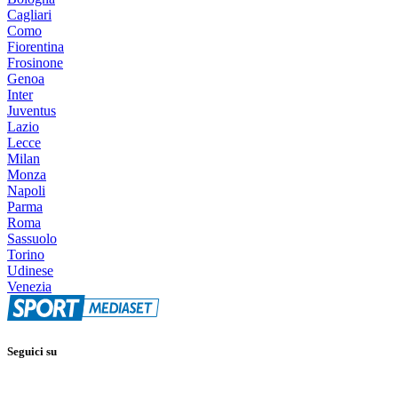
Cagliari
Como
Fiorentina
Frosinone
Genoa
Inter
Juventus
Lazio
Lecce
Milan
Monza
Napoli
Parma
Roma
Sassuolo
Torino
Udinese
Venezia
Seguici su