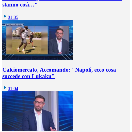
stanno così…"
01:35
Calciomercato, Accomando: "Napoli, ecco cosa
succede con Lukaku"
01:04