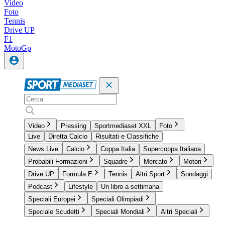
Video
Foto
Tennis
Drive UP
F1
MotoGp
Video
Pressing
Sportmediaset XXL
Foto
Live
Diretta Calcio
Risultati e Classifiche
News Live
Calcio
Coppa Italia
Supercoppa Italiana
Probabili Formazioni
Squadre
Mercato
Motori
Drive UP
Formula E
Tennis
Altri Sport
Sondaggi
Podcast
Lifestyle
Un libro a settimana
Speciali Europei
Speciali Olimpiadi
Speciale Scudetti
Speciali Mondiali
Altri Speciali