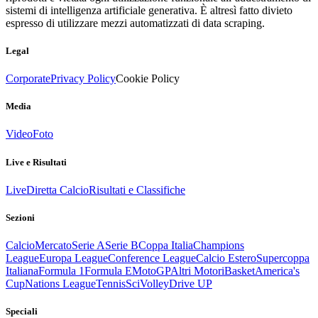
sistemi di intelligenza artificiale generativa. È altresì fatto divieto
espresso di utilizzare mezzi automatizzati di data scraping.
Legal
Corporate
Privacy Policy
Cookie Policy
Media
Video
Foto
Live e Risultati
Live
Diretta Calcio
Risultati e Classifiche
Sezioni
Calcio
Mercato
Serie A
Serie B
Coppa Italia
Champions
League
Europa League
Conference League
Calcio Estero
Supercoppa
Italiana
Formula 1
Formula E
MotoGP
Altri Motori
Basket
America's
Cup
Nations League
Tennis
Sci
Volley
Drive UP
Speciali