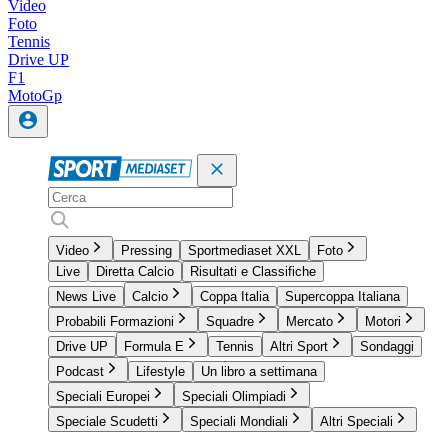
Video
Foto
Tennis
Drive UP
F1
MotoGp
Video
Pressing
Sportmediaset XXL
Foto
Live
Diretta Calcio
Risultati e Classifiche
News Live
Calcio
Coppa Italia
Supercoppa Italiana
Probabili Formazioni
Squadre
Mercato
Motori
Drive UP
Formula E
Tennis
Altri Sport
Sondaggi
Podcast
Lifestyle
Un libro a settimana
Speciali Europei
Speciali Olimpiadi
Speciale Scudetti
Speciali Mondiali
Altri Speciali