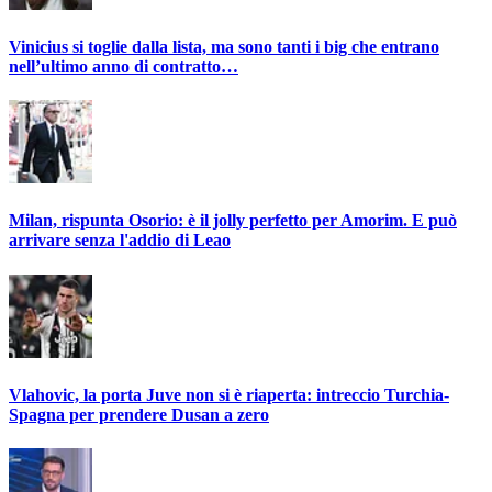
Vinicius si toglie dalla lista, ma sono tanti i big che entrano
nell’ultimo anno di contratto…
Milan, rispunta Osorio: è il jolly perfetto per Amorim. E può
arrivare senza l'addio di Leao
Vlahovic, la porta Juve non si è riaperta: intreccio Turchia-
Spagna per prendere Dusan a zero