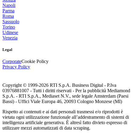
Napoli
Parma
Roma
Sassuolo
Torino
Udinese
Venezia
Legal
Corporate
Cookie Policy
Privacy Policy
Copyright © 1999-
2026
RTI S.p.A. Business Digital - P.Iva
03976881007 - Tutti i diritti riservati - Per la pubblicità Mediamond
S.p.A. - RTI S.p.A., Mediaset N.V., sede legale Amsterdam (Paesi
Bassi) - Uffici Viale Europa 46, 20093 Cologno Monzese (MI)
Rispetto ai contenuti e ai dati personali trasmessi e/o riprodotti è
vietata ogni utilizzazione funzionale all’addestramento di sistemi di
intelligenza artificiale generativa. È altresì fatto divieto espresso di
utilizzare mezzi automatizzati di data scraping.