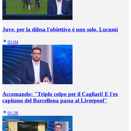
Juve, per la difesa l'obiettivo è uno solo, Lucumì
01:04
Accomando: "Triplo colpo per il Cagliari! E l'ex
capitano del Barcellona passa al Liverpool"
01:28