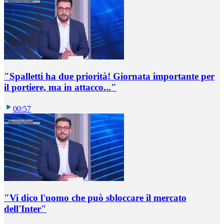
"Spalletti ha due priorità! Giornata importante per
il portiere, ma in attacco..."
00:57
"Vi dico l'uomo che può sbloccare il mercato
dell'Inter"