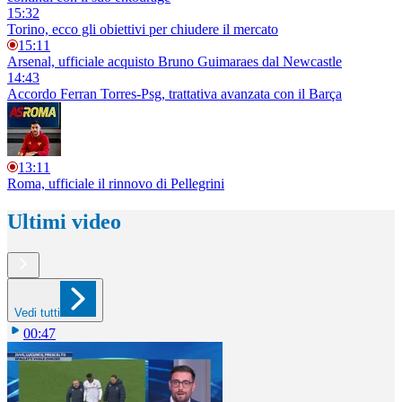
15:32
Torino, ecco gli obiettivi per chiudere il mercato
15:11
Arsenal, ufficiale acquisto Bruno Guimaraes dal Newcastle
14:43
Accordo Ferran Torres-Psg, trattativa avanzata con il Barça
13:11
Roma, ufficiale il rinnovo di Pellegrini
Ultimi video
Vedi tutti
00:47