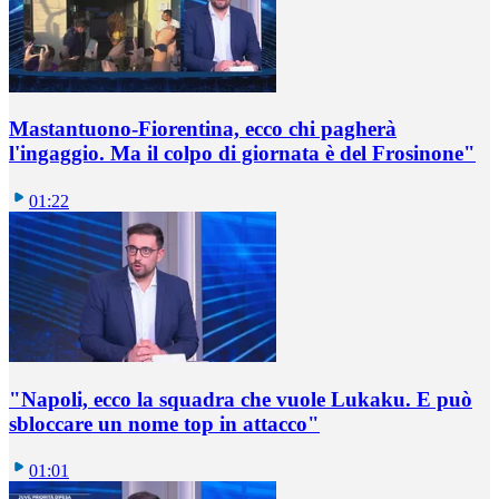
Mastantuono-Fiorentina, ecco chi pagherà
l'ingaggio. Ma il colpo di giornata è del Frosinone"
01:22
"Napoli, ecco la squadra che vuole Lukaku. E può
sbloccare un nome top in attacco"
01:01