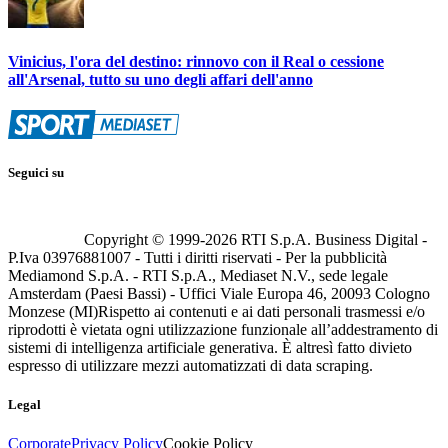
Vinicius, l'ora del destino: rinnovo con il Real o cessione
all'Arsenal, tutto su uno degli affari dell'anno
Seguici su
Copyright © 1999-
2026
RTI S.p.A. Business Digital -
P.Iva 03976881007 - Tutti i diritti riservati - Per la pubblicità
Mediamond S.p.A. - RTI S.p.A., Mediaset N.V., sede legale
Amsterdam (Paesi Bassi) - Uffici Viale Europa 46, 20093 Cologno
Monzese (MI)
Rispetto ai contenuti e ai dati personali trasmessi e/o
riprodotti è vietata ogni utilizzazione funzionale all’addestramento di
sistemi di intelligenza artificiale generativa. È altresì fatto divieto
espresso di utilizzare mezzi automatizzati di data scraping.
Legal
Corporate
Privacy Policy
Cookie Policy