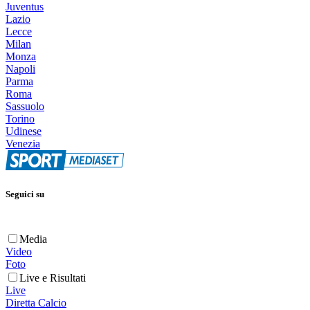
Juventus
Lazio
Lecce
Milan
Monza
Napoli
Parma
Roma
Sassuolo
Torino
Udinese
Venezia
Seguici su
Media
Video
Foto
Live e Risultati
Live
Diretta Calcio