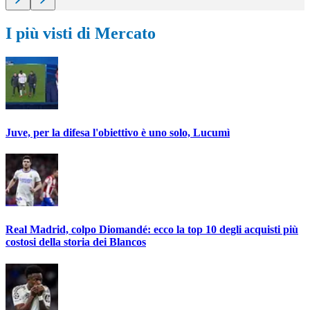
I più visti di Mercato
Juve, per la difesa l'obiettivo è uno solo, Lucumì
Real Madrid, colpo Diomandé: ecco la top 10 degli acquisti più
costosi della storia dei Blancos