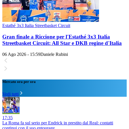
Estathé 3x3 Italia Streetbasket Circuit
Gran finale a Riccione per l'Estathé 3x3 Italia
Streetbasket Circuit: All Star e DKB regine d'Italia
06 Ago 2026 - 15:59
Daniele Rubini
Mercato ora per ora
Vedi tutti
17:35
La Roma fa sul serio per Endrick in prestito dal Real: contatti
continui con il suo entourage