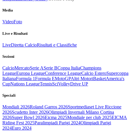
Media
Video
Foto
Live e Risultati
Live
Diretta Calcio
Risultati e Classifiche
Sezioni
Calcio
Mercato
Serie A
Serie B
Coppa Italia
Champions
League
Europa League
Conference League
Calcio Estero
Supercoppa
Italiana
Formula 1
Formula E
MotoGP
Altri Motori
Basket
America's
Cup
Nations League
Tennis
Sci
Volley
Drive UP
Speciali
Mondiali 2026
Roland Garros 2026
Sportmediaset Live Riccione
2026
Scudetto Inter 2026
Olimpiadi Invernali Milano Cortina
2026
Super Bowl 2026
Eicma 2025
Mondiale per club 2025
EICMA
Riding Fest 2025
Paralimpiadi Parigi 2024
Olimpiadi Parigi
2024
Euro 2024