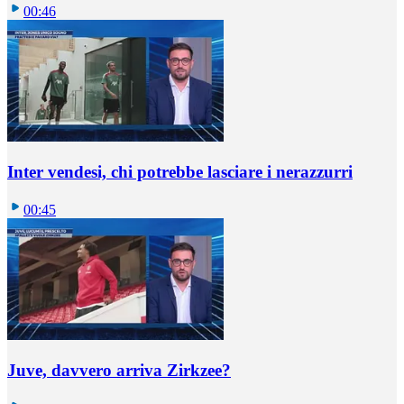
00:46
Inter vendesi, chi potrebbe lasciare i nerazzurri
00:45
Juve, davvero arriva Zirkzee?