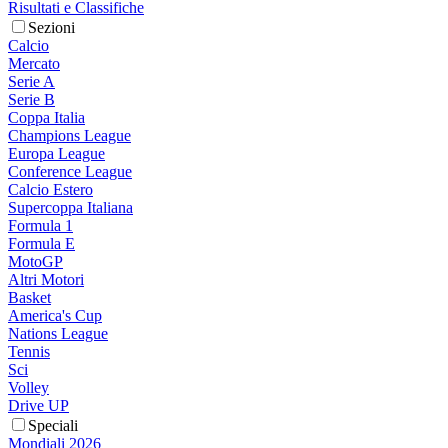
Risultati e Classifiche
Sezioni
Calcio
Mercato
Serie A
Serie B
Coppa Italia
Champions League
Europa League
Conference League
Calcio Estero
Supercoppa Italiana
Formula 1
Formula E
MotoGP
Altri Motori
Basket
America's Cup
Nations League
Tennis
Sci
Volley
Drive UP
Speciali
Mondiali 2026