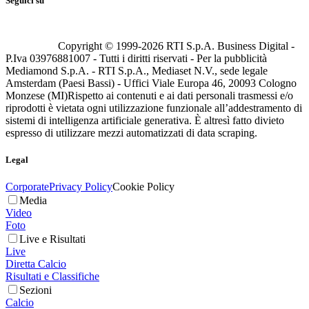
Seguici su
Copyright © 1999-
2026
RTI S.p.A. Business Digital -
P.Iva 03976881007 - Tutti i diritti riservati - Per la pubblicità
Mediamond S.p.A. - RTI S.p.A., Mediaset N.V., sede legale
Amsterdam (Paesi Bassi) - Uffici Viale Europa 46, 20093 Cologno
Monzese (MI)
Rispetto ai contenuti e ai dati personali trasmessi e/o
riprodotti è vietata ogni utilizzazione funzionale all’addestramento di
sistemi di intelligenza artificiale generativa. È altresì fatto divieto
espresso di utilizzare mezzi automatizzati di data scraping.
Legal
Corporate
Privacy Policy
Cookie Policy
Media
Video
Foto
Live e Risultati
Live
Diretta Calcio
Risultati e Classifiche
Sezioni
Calcio