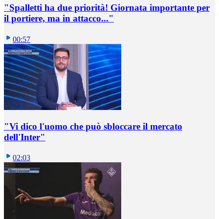
"Spalletti ha due priorità! Giornata importante per
il portiere, ma in attacco..."
00:57
"Vi dico l'uomo che può sbloccare il mercato
dell'Inter"
02:03