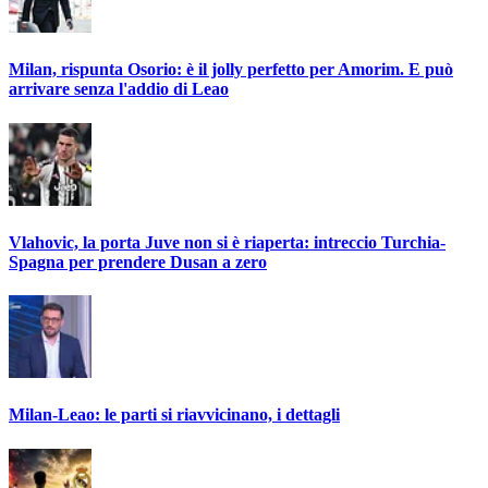
Milan, rispunta Osorio: è il jolly perfetto per Amorim. E può
arrivare senza l'addio di Leao
Vlahovic, la porta Juve non si è riaperta: intreccio Turchia-
Spagna per prendere Dusan a zero
Milan-Leao: le parti si riavvicinano, i dettagli