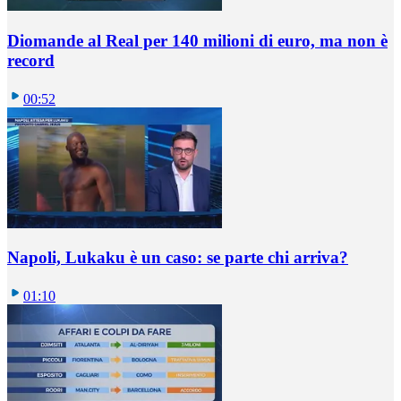
Diomande al Real per 140 milioni di euro, ma non è
record
00:52
Napoli, Lukaku è un caso: se parte chi arriva?
01:10