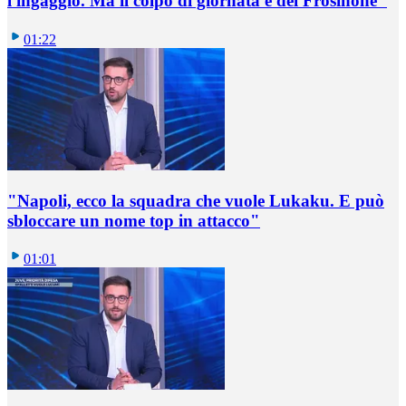
l'ingaggio. Ma il colpo di giornata è del Frosinone"
01:22
"Napoli, ecco la squadra che vuole Lukaku. E può
sbloccare un nome top in attacco"
01:01