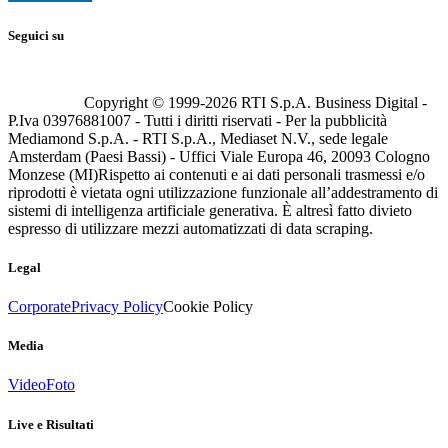
Seguici su
Copyright © 1999-
2026
RTI S.p.A. Business Digital -
P.Iva 03976881007 - Tutti i diritti riservati - Per la pubblicità
Mediamond S.p.A. - RTI S.p.A., Mediaset N.V., sede legale
Amsterdam (Paesi Bassi) - Uffici Viale Europa 46, 20093 Cologno
Monzese (MI)
Rispetto ai contenuti e ai dati personali trasmessi e/o
riprodotti è vietata ogni utilizzazione funzionale all’addestramento di
sistemi di intelligenza artificiale generativa. È altresì fatto divieto
espresso di utilizzare mezzi automatizzati di data scraping.
Legal
Corporate
Privacy Policy
Cookie Policy
Media
Video
Foto
Live e Risultati