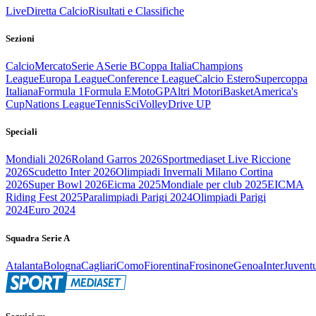
Live
Diretta Calcio
Risultati e Classifiche
Sezioni
Calcio
Mercato
Serie A
Serie B
Coppa Italia
Champions
League
Europa League
Conference League
Calcio Estero
Supercoppa
Italiana
Formula 1
Formula E
MotoGP
Altri Motori
Basket
America's
Cup
Nations League
Tennis
Sci
Volley
Drive UP
Speciali
Mondiali 2026
Roland Garros 2026
Sportmediaset Live Riccione
2026
Scudetto Inter 2026
Olimpiadi Invernali Milano Cortina
2026
Super Bowl 2026
Eicma 2025
Mondiale per club 2025
EICMA
Riding Fest 2025
Paralimpiadi Parigi 2024
Olimpiadi Parigi
2024
Euro 2024
Squadra Serie A
Atalanta
Bologna
Cagliari
Como
Fiorentina
Frosinone
Genoa
Inter
Juvent