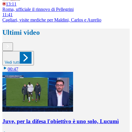
13:11
Roma, ufficiale il rinnovo di Pellegrini
11:41
Cagliari, visite mediche per Maldini, Carlos e Aurelio
Ultimi video
Vedi tutti
00:47
Juve, per la difesa l'obiettivo è uno solo, Lucumì