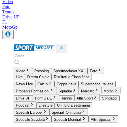
Video
Foto
Tennis
Drive UP
F1
MotoGp
Video
Pressing
Sportmediaset XXL
Foto
Live
Diretta Calcio
Risultati e Classifiche
News Live
Calcio
Coppa Italia
Supercoppa Italiana
Probabili Formazioni
Squadre
Mercato
Motori
Drive UP
Formula E
Tennis
Altri Sport
Sondaggi
Podcast
Lifestyle
Un libro a settimana
Speciali Europei
Speciali Olimpiadi
Speciale Scudetti
Speciali Mondiali
Altri Speciali