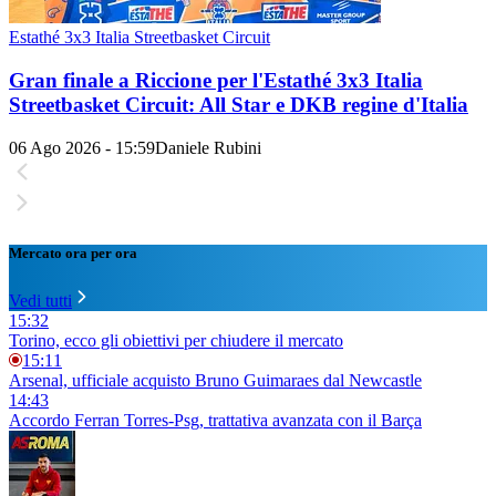
Estathé 3x3 Italia Streetbasket Circuit
Gran finale a Riccione per l'Estathé 3x3 Italia
Streetbasket Circuit: All Star e DKB regine d'Italia
06 Ago 2026 - 15:59
Daniele Rubini
Mercato ora per ora
Vedi tutti
15:32
Torino, ecco gli obiettivi per chiudere il mercato
15:11
Arsenal, ufficiale acquisto Bruno Guimaraes dal Newcastle
14:43
Accordo Ferran Torres-Psg, trattativa avanzata con il Barça