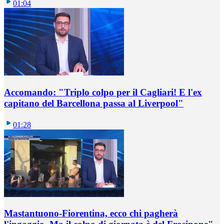
01:04
Accomando: "Triplo colpo per il Cagliari! E l'ex
capitano del Barcellona passa al Liverpool"
01:28
Mastantuono-Fiorentina, ecco chi pagherà