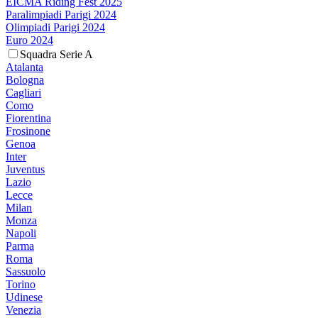
EICMA Riding Fest 2025
Paralimpiadi Parigi 2024
Olimpiadi Parigi 2024
Euro 2024
Squadra Serie A
Atalanta
Bologna
Cagliari
Como
Fiorentina
Frosinone
Genoa
Inter
Juventus
Lazio
Lecce
Milan
Monza
Napoli
Parma
Roma
Sassuolo
Torino
Udinese
Venezia