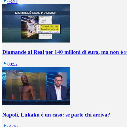
03:57
Diomande al Real per 140 milioni di euro, ma non è 
00:52
Napoli, Lukaku è un caso: se parte chi arriva?
01:10