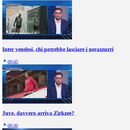
Inter vendesi, chi potrebbe lasciare i nerazzurri
00:45
Juve, davvero arriva Zirkzee?
00:30