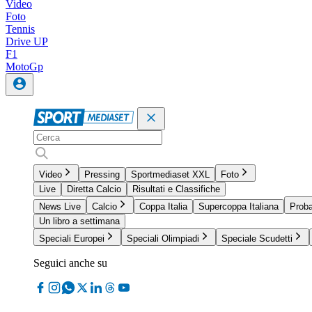
Video
Foto
Tennis
Drive UP
F1
MotoGp
Video
Pressing
Sportmediaset XXL
Foto
Live
Diretta Calcio
Risultati e Classifiche
News Live
Calcio
Coppa Italia
Supercoppa Italiana
Proba
Un libro a settimana
Speciali Europei
Speciali Olimpiadi
Speciale Scudetti
Seguici anche su