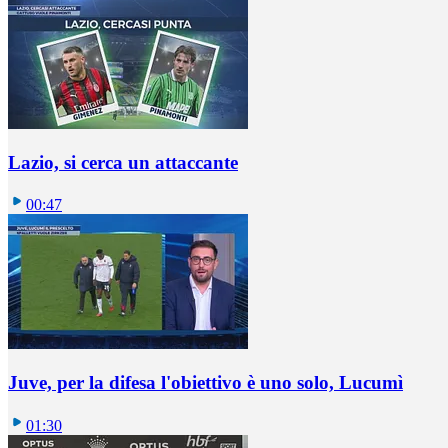
Lazio, si cerca un attaccante
00:47
Juve, per la difesa l'obiettivo è uno solo, Lucumì
01:30