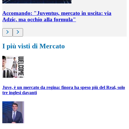
Accomando: "Juventus, mercato in uscita: via
Adzic, ma occhio alla formula"
I più visti di Mercato
Juve, è un mercato da regina: finora ha speso più del Real, solo
tre inglesi davanti