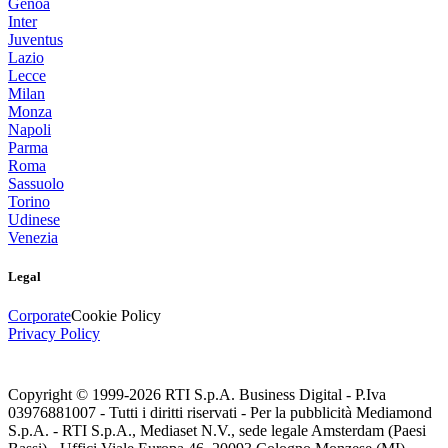
Genoa
Inter
Juventus
Lazio
Lecce
Milan
Monza
Napoli
Parma
Roma
Sassuolo
Torino
Udinese
Venezia
Legal
Corporate
Cookie Policy
Privacy Policy
Copyright © 1999-
2026
RTI S.p.A. Business Digital - P.Iva
03976881007 - Tutti i diritti riservati - Per la pubblicità Mediamond
S.p.A. - RTI S.p.A., Mediaset N.V., sede legale Amsterdam (Paesi