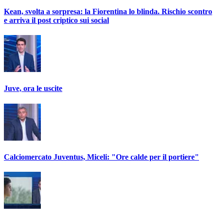
Kean, svolta a sorpresa: la Fiorentina lo blinda. Rischio scontro
e arriva il post criptico sui social
Juve, ora le uscite
Calciomercato Juventus, Miceli: "Ore calde per il portiere"