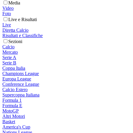
Media
Video
Foto
Live e Risultati
Live
Diretta Calcio
Risultati e Classifiche
Sezioni
Calcio
Mercato
Serie A
Serie B
Coppa Italia
Champions League
Europa League
Conference League
Calcio Estero
Supercoppa Italiana
Formula 1
Formula E
MotoGP
Altri Motori
Basket
America's Cup
Nations League