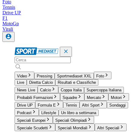
Foto
Tennis
Drive UP
F1
MotoGp
Virali
Video
Pressing
Sportmediaset XXL
Foto
Live
Diretta Calcio
Risultati e Classifiche
News Live
Calcio
Coppa Italia
Supercoppa Italiana
Probabili Formazioni
Squadre
Mercato
Motori
Drive UP
Formula E
Tennis
Altri Sport
Sondaggi
Podcast
Lifestyle
Un libro a settimana
Speciali Europei
Speciali Olimpiadi
Speciale Scudetti
Speciali Mondiali
Altri Speciali