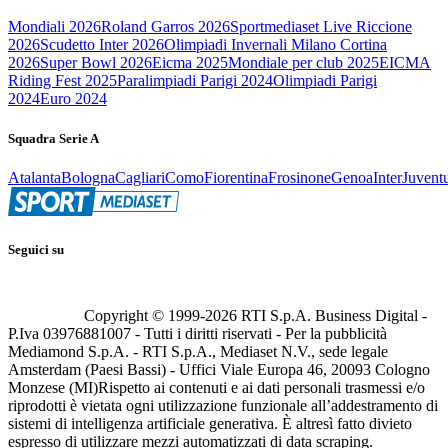
Mondiali 2026
Roland Garros 2026
Sportmediaset Live Riccione
2026
Scudetto Inter 2026
Olimpiadi Invernali Milano Cortina
2026
Super Bowl 2026
Eicma 2025
Mondiale per club 2025
EICMA
Riding Fest 2025
Paralimpiadi Parigi 2024
Olimpiadi Parigi
2024
Euro 2024
Squadra Serie A
Atalanta
Bologna
Cagliari
Como
Fiorentina
Frosinone
Genoa
Inter
Juvent
Seguici su
Copyright © 1999-
2026
RTI S.p.A. Business Digital -
P.Iva 03976881007 - Tutti i diritti riservati - Per la pubblicità
Mediamond S.p.A. - RTI S.p.A., Mediaset N.V., sede legale
Amsterdam (Paesi Bassi) - Uffici Viale Europa 46, 20093 Cologno
Monzese (MI)
Rispetto ai contenuti e ai dati personali trasmessi e/o
riprodotti è vietata ogni utilizzazione funzionale all’addestramento di
sistemi di intelligenza artificiale generativa. È altresì fatto divieto
espresso di utilizzare mezzi automatizzati di data scraping.