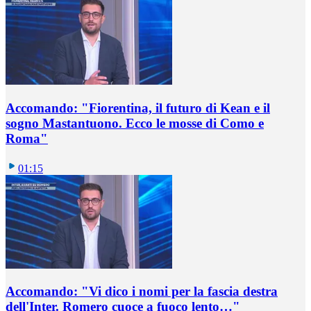
Accomando: "Fiorentina, il futuro di Kean e il
sogno Mastantuono. Ecco le mosse di Como e
Roma"
01:15
Accomando: "Vi dico i nomi per la fascia destra
dell'Inter. Romero cuoce a fuoco lento…"