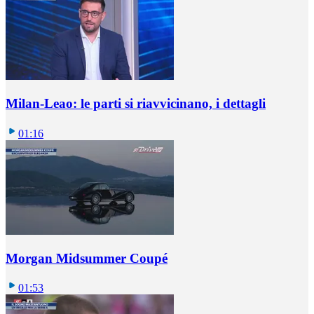
Milan-Leao: le parti si riavvicinano, i dettagli
01:16
Morgan Midsummer Coupé
01:53