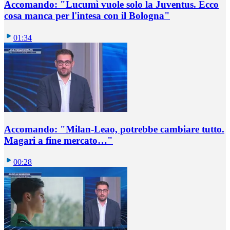
Accomando: "Lucumì vuole solo la Juventus. Ecco
cosa manca per l'intesa con il Bologna"
01:34
Accomando: "Milan-Leao, potrebbe cambiare tutto.
Magari a fine mercato…"
00:28