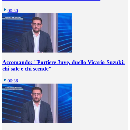
00:50
Accomando: "Portiere Juve, duello Vicario-Suzuki:
chi sale e chi scende"
00:36