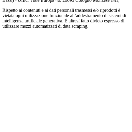
Bassi) - Uffici Viale Europa 46, 20093 Cologno Monzese (MI)
Rispetto ai contenuti e ai dati personali trasmessi e/o riprodotti è
vietata ogni utilizzazione funzionale all’addestramento di sistemi di
intelligenza artificiale generativa. È altresì fatto divieto espresso di
utilizzare mezzi automatizzati di data scraping.