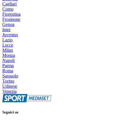
Cagliari
Como
Fiorentina
Frosinone
Genoa
Inter
Juventus
Lazio
Lecce
Milan
Monza
Napoli
Parma
Roma
Sassuolo
Torino
Udinese
Venezia
Seguici su