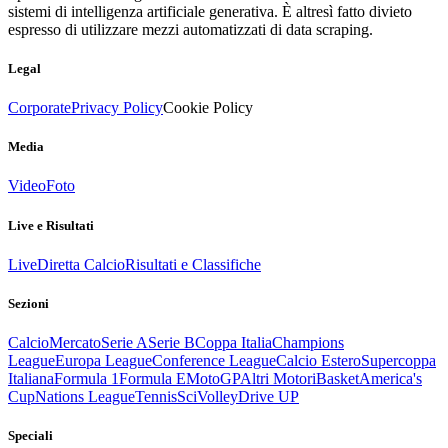
sistemi di intelligenza artificiale generativa. È altresì fatto divieto
espresso di utilizzare mezzi automatizzati di data scraping.
Legal
Corporate
Privacy Policy
Cookie Policy
Media
Video
Foto
Live e Risultati
Live
Diretta Calcio
Risultati e Classifiche
Sezioni
Calcio
Mercato
Serie A
Serie B
Coppa Italia
Champions
League
Europa League
Conference League
Calcio Estero
Supercoppa
Italiana
Formula 1
Formula E
MotoGP
Altri Motori
Basket
America's
Cup
Nations League
Tennis
Sci
Volley
Drive UP
Speciali