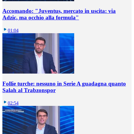
Accomando: "Juventus, mercato in uscita: via
Adzic, ma occhio alla formula"
01:04
Follie turche: nessuno in Serie A guadagna quanto
Salah al Trabzonspor
02:54