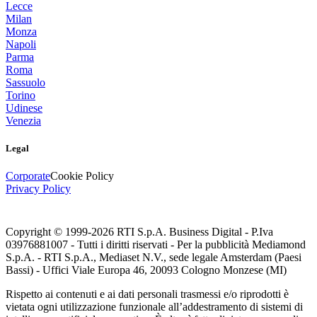
Lecce
Milan
Monza
Napoli
Parma
Roma
Sassuolo
Torino
Udinese
Venezia
Legal
Corporate
Cookie Policy
Privacy Policy
Copyright © 1999-
2026
RTI S.p.A. Business Digital - P.Iva
03976881007 - Tutti i diritti riservati - Per la pubblicità Mediamond
S.p.A. - RTI S.p.A., Mediaset N.V., sede legale Amsterdam (Paesi
Bassi) - Uffici Viale Europa 46, 20093 Cologno Monzese (MI)
Rispetto ai contenuti e ai dati personali trasmessi e/o riprodotti è
vietata ogni utilizzazione funzionale all’addestramento di sistemi di