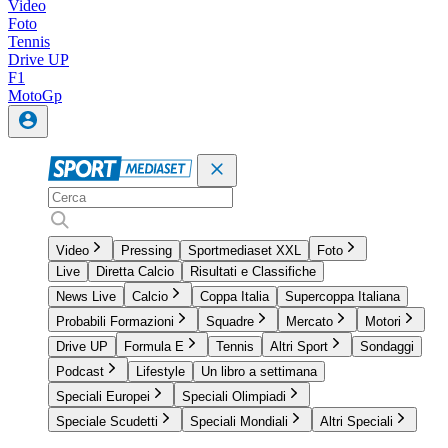
Video
Foto
Tennis
Drive UP
F1
MotoGp
Video
Pressing
Sportmediaset XXL
Foto
Live
Diretta Calcio
Risultati e Classifiche
News Live
Calcio
Coppa Italia
Supercoppa Italiana
Probabili Formazioni
Squadre
Mercato
Motori
Drive UP
Formula E
Tennis
Altri Sport
Sondaggi
Podcast
Lifestyle
Un libro a settimana
Speciali Europei
Speciali Olimpiadi
Speciale Scudetti
Speciali Mondiali
Altri Speciali