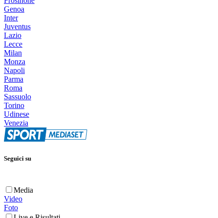
Frosinone
Genoa
Inter
Juventus
Lazio
Lecce
Milan
Monza
Napoli
Parma
Roma
Sassuolo
Torino
Udinese
Venezia
Seguici su
Media
Video
Foto
Live e Risultati