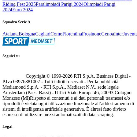
Riding Fest 2025
Paralimpiadi Parigi 2024
Olimpiadi Parigi
2024
Euro 2024
Squadra Serie A
Atalanta
Bologna
Cagliari
Como
Fiorentina
Frosinone
Genoa
Inter
Juvent
Seguici su
Copyright © 1999-
2026
RTI S.p.A. Business Digital -
P.Iva 03976881007 - Tutti i diritti riservati - Per la pubblicità
Mediamond S.p.A. - RTI S.p.A., Mediaset N.V., sede legale
Amsterdam (Paesi Bassi) - Uffici Viale Europa 46, 20093 Cologno
Monzese (MI)
Rispetto ai contenuti e ai dati personali trasmessi e/o
riprodotti è vietata ogni utilizzazione funzionale all’addestramento di
sistemi di intelligenza artificiale generativa. È altresì fatto divieto
espresso di utilizzare mezzi automatizzati di data scraping.
Legal