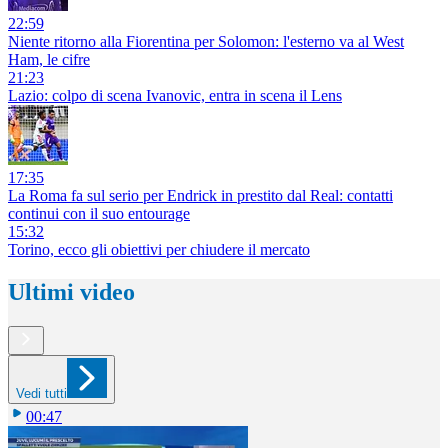
22:59
Niente ritorno alla Fiorentina per Solomon: l'esterno va al West
Ham, le cifre
21:23
Lazio: colpo di scena Ivanovic, entra in scena il Lens
17:35
La Roma fa sul serio per Endrick in prestito dal Real: contatti
continui con il suo entourage
15:32
Torino, ecco gli obiettivi per chiudere il mercato
Ultimi video
Vedi tutti
00:47