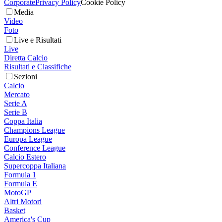
Corporate
Privacy Policy
Cookie Policy
Media
Video
Foto
Live e Risultati
Live
Diretta Calcio
Risultati e Classifiche
Sezioni
Calcio
Mercato
Serie A
Serie B
Coppa Italia
Champions League
Europa League
Conference League
Calcio Estero
Supercoppa Italiana
Formula 1
Formula E
MotoGP
Altri Motori
Basket
America's Cup