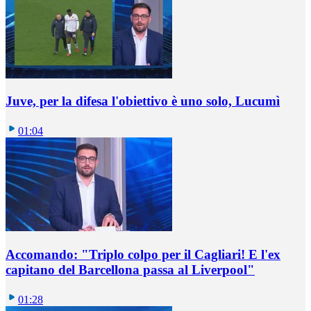
Juve, per la difesa l'obiettivo è uno solo, Lucumì
01:04
Accomando: "Triplo colpo per il Cagliari! E l'ex
capitano del Barcellona passa al Liverpool"
01:28