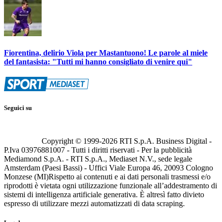
Fiorentina, delirio Viola per Mastantuono! Le parole al miele
del fantasista: "Tutti mi hanno consigliato di venire qui"
Seguici su
Copyright © 1999-
2026
RTI S.p.A. Business Digital -
P.Iva 03976881007 - Tutti i diritti riservati - Per la pubblicità
Mediamond S.p.A. - RTI S.p.A., Mediaset N.V., sede legale
Amsterdam (Paesi Bassi) - Uffici Viale Europa 46, 20093 Cologno
Monzese (MI)
Rispetto ai contenuti e ai dati personali trasmessi e/o
riprodotti è vietata ogni utilizzazione funzionale all’addestramento di
sistemi di intelligenza artificiale generativa. È altresì fatto divieto
espresso di utilizzare mezzi automatizzati di data scraping.