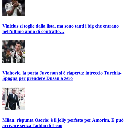
Vinicius si toglie dalla lista, ma sono tanti i big che entrano
nell’ultimo anno di contratto…
Vlahovic, la porta Juve non si è riaperta: intreccio Turchia-
Spagna per prendere Dusan a zero
Milan, rispunta Osorio: è il jolly perfetto per Amorim. E può
arrivare senza l'addio di Leao