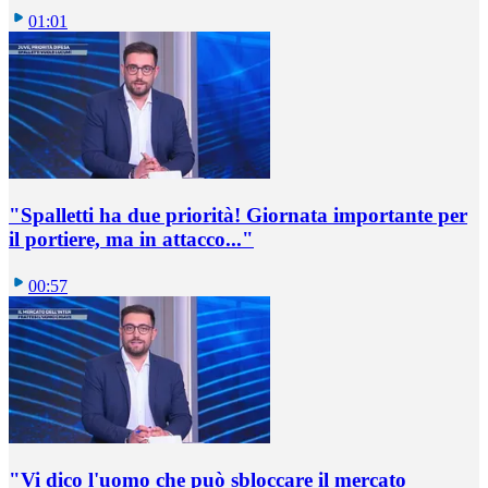
01:01
"Spalletti ha due priorità! Giornata importante per
il portiere, ma in attacco..."
00:57
"Vi dico l'uomo che può sbloccare il mercato