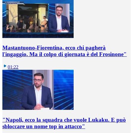
Mastantuono-Fiorentina, ecco chi pagherà
l'ingaggio. Ma il colpo di giornata è del Frosinone"
01:22
"Napoli, ecco la squadra che vuole Lukaku. E può
sbloccare un nome top in attacco"