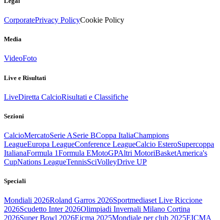
Legal
Corporate
Privacy Policy
Cookie Policy
Media
Video
Foto
Live e Risultati
Live
Diretta Calcio
Risultati e Classifiche
Sezioni
Calcio
Mercato
Serie A
Serie B
Coppa Italia
Champions
League
Europa League
Conference League
Calcio Estero
Supercoppa
Italiana
Formula 1
Formula E
MotoGP
Altri Motori
Basket
America's
Cup
Nations League
Tennis
Sci
Volley
Drive UP
Speciali
Mondiali 2026
Roland Garros 2026
Sportmediaset Live Riccione
2026
Scudetto Inter 2026
Olimpiadi Invernali Milano Cortina
2026
Super Bowl 2026
Eicma 2025
Mondiale per club 2025
EICMA