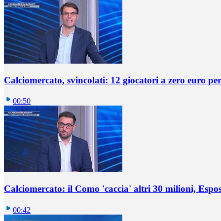
Calciomercato, svincolati: 12 giocatori a zero euro pe
00:50
Calciomercato: il Como 'caccia' altri 30 milioni, Espos
00:42