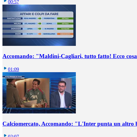
00:57
Accomando: "Maldini-Cagliari, tutto fatto! Ecco cosa
01:09
Calciomercato, Accomando: "L'Inter punta un altro 
02:07