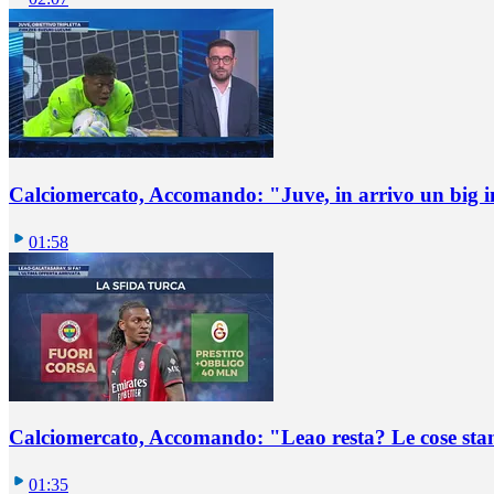
Calciomercato, Accomando: "Juve, in arrivo un big i
01:58
Calciomercato, Accomando: "Leao resta? Le cose st
01:35