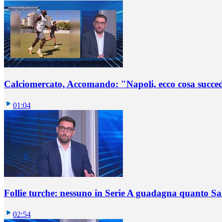
Calciomercato, Accomando: "Napoli, ecco cosa succ
01:04
Follie turche: nessuno in Serie A guadagna quanto S
02:54