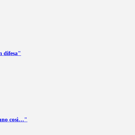
n difesa"
anno così…"