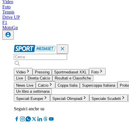
Video
Foto
Tennis
Drive UP
F1
MotoGp
Video
Pressing
Sportmediaset XXL
Foto
Live
Diretta Calcio
Risultati e Classifiche
News Live
Calcio
Coppa Italia
Supercoppa Italiana
Proba
Un libro a settimana
Speciali Europei
Speciali Olimpiadi
Speciale Scudetti
Seguici anche su