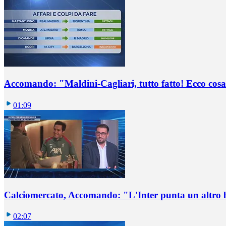
Accomando: "Maldini-Cagliari, tutto fatto! Ecco cosa
01:09
Calciomercato, Accomando: "L'Inter punta un altro 
02:07