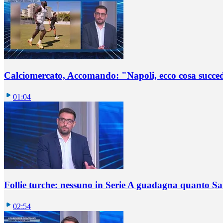
Calciomercato, Accomando: "Napoli, ecco cosa succ
01:04
Follie turche: nessuno in Serie A guadagna quanto S
02:54