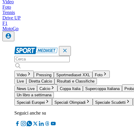
Video
Foto
Tennis
Drive UP
F1
MotoGp
Video
Pressing
Sportmediaset XXL
Foto
Live
Diretta Calcio
Risultati e Classifiche
News Live
Calcio
Coppa Italia
Supercoppa Italiana
Proba
Un libro a settimana
Speciali Europei
Speciali Olimpiadi
Speciale Scudetti
Seguici anche su