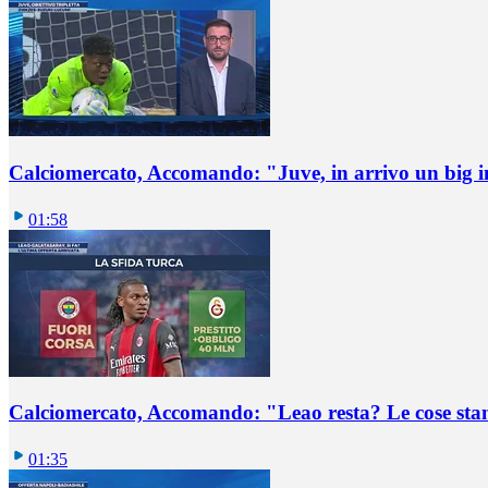
Calciomercato, Accomando: "Juve, in arrivo un big i
01:58
Calciomercato, Accomando: "Leao resta? Le cose st
01:35