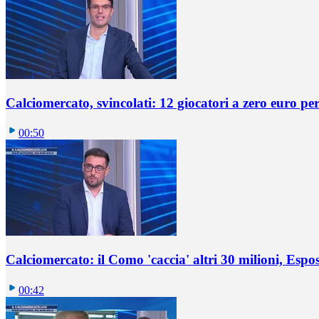
Calciomercato, svincolati: 12 giocatori a zero euro pe
00:50
Calciomercato: il Como 'caccia' altri 30 milioni, Espos
00:42