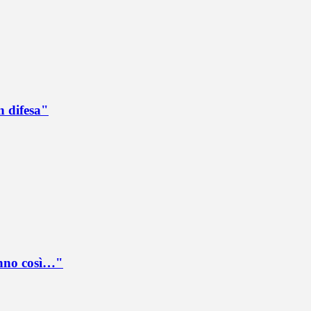
n difesa"
anno così…"