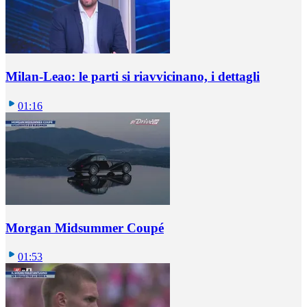
Milan-Leao: le parti si riavvicinano, i dettagli
01:16
Morgan Midsummer Coupé
01:53