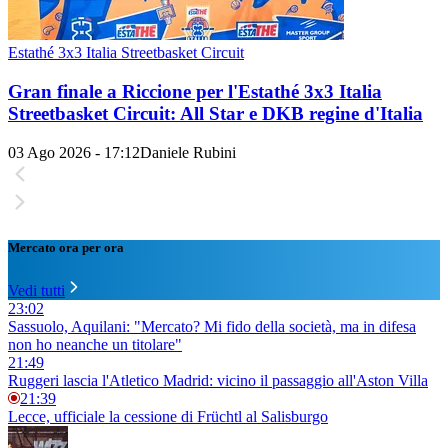
Estathé 3x3 Italia Streetbasket Circuit
Gran finale a Riccione per l'Estathé 3x3 Italia
Streetbasket Circuit: All Star e DKB regine d'Italia
03 Ago 2026 - 17:12
Daniele Rubini
Mercato ora per ora
Vedi tutti
23:02
Sassuolo, Aquilani: "Mercato? Mi fido della società, ma in difesa
non ho neanche un titolare"
21:49
Ruggeri lascia l'Atletico Madrid: vicino il passaggio all'Aston Villa
21:39
Lecce, ufficiale la cessione di Früchtl al Salisburgo