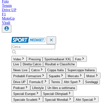
Foto
Tennis
Drive UP
F1
MotoGp
Virali
Video
Pressing
Sportmediaset XXL
Foto
Live
Diretta Calcio
Risultati e Classifiche
News Live
Calcio
Coppa Italia
Supercoppa Italiana
Probabili Formazioni
Squadre
Mercato
Motori
Drive UP
Formula E
Tennis
Altri Sport
Sondaggi
Podcast
Lifestyle
Un libro a settimana
Speciali Europei
Speciali Olimpiadi
Speciale Scudetti
Speciali Mondiali
Altri Speciali