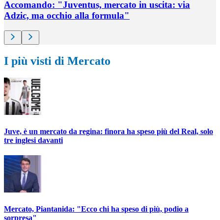
Accomando: "Juventus, mercato in uscita: via
Adzic, ma occhio alla formula"
I più visti di Mercato
Juve, è un mercato da regina: finora ha speso più del Real, solo
tre inglesi davanti
Mercato, Piantanida: "Ecco chi ha speso di più, podio a
sorpresa"