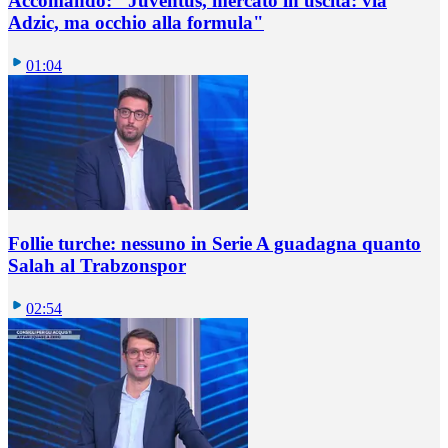
Accomando: "Juventus, mercato in uscita: via
Adzic, ma occhio alla formula"
01:04
Follie turche: nessuno in Serie A guadagna quanto
Salah al Trabzonspor
02:54