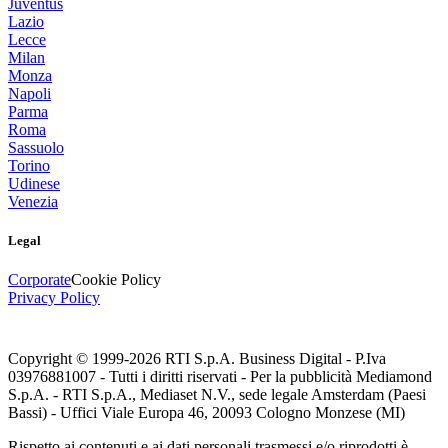
Juventus
Lazio
Lecce
Milan
Monza
Napoli
Parma
Roma
Sassuolo
Torino
Udinese
Venezia
Legal
Corporate
Cookie Policy
Privacy Policy
Copyright © 1999-
2026
RTI S.p.A. Business Digital - P.Iva
03976881007 - Tutti i diritti riservati - Per la pubblicità Mediamond
S.p.A. - RTI S.p.A., Mediaset N.V., sede legale Amsterdam (Paesi
Bassi) - Uffici Viale Europa 46, 20093 Cologno Monzese (MI)
Rispetto ai contenuti e ai dati personali trasmessi e/o riprodotti è