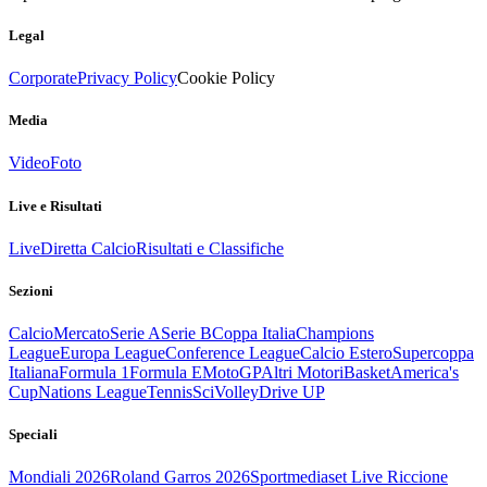
Legal
Corporate
Privacy Policy
Cookie Policy
Media
Video
Foto
Live e Risultati
Live
Diretta Calcio
Risultati e Classifiche
Sezioni
Calcio
Mercato
Serie A
Serie B
Coppa Italia
Champions
League
Europa League
Conference League
Calcio Estero
Supercoppa
Italiana
Formula 1
Formula E
MotoGP
Altri Motori
Basket
America's
Cup
Nations League
Tennis
Sci
Volley
Drive UP
Speciali
Mondiali 2026
Roland Garros 2026
Sportmediaset Live Riccione