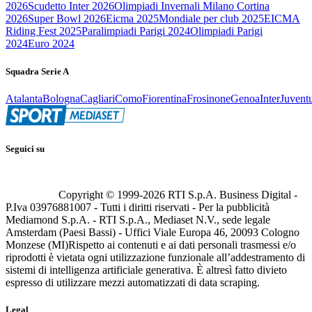
2026
Scudetto Inter 2026
Olimpiadi Invernali Milano Cortina
2026
Super Bowl 2026
Eicma 2025
Mondiale per club 2025
EICMA
Riding Fest 2025
Paralimpiadi Parigi 2024
Olimpiadi Parigi
2024
Euro 2024
Squadra Serie A
Atalanta
Bologna
Cagliari
Como
Fiorentina
Frosinone
Genoa
Inter
Juvent
Seguici su
Copyright © 1999-
2026
RTI S.p.A. Business Digital -
P.Iva 03976881007 - Tutti i diritti riservati - Per la pubblicità
Mediamond S.p.A. - RTI S.p.A., Mediaset N.V., sede legale
Amsterdam (Paesi Bassi) - Uffici Viale Europa 46, 20093 Cologno
Monzese (MI)
Rispetto ai contenuti e ai dati personali trasmessi e/o
riprodotti è vietata ogni utilizzazione funzionale all’addestramento di
sistemi di intelligenza artificiale generativa. È altresì fatto divieto
espresso di utilizzare mezzi automatizzati di data scraping.
Legal