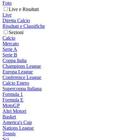
Foto
Live e Risultati
Live
Diretta Calcio
Risultati e Classifiche
Sezioni
Calcio
Mercato
Serie A
Serie B
Coppa Italia
Champions League
Europa League
Conference League
Calcio Estero
Supercoppa Italiana
Formula 1
Formula E
MotoGP
Altri Motori
Basket
America's Cup
Nations League
Tennis
Sci