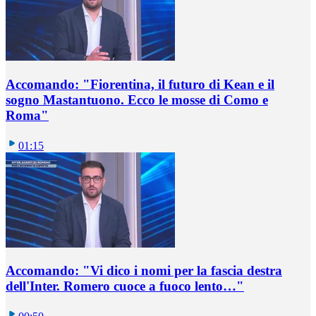
Accomando: "Fiorentina, il futuro di Kean e il
sogno Mastantuono. Ecco le mosse di Como e
Roma"
01:15
Accomando: "Vi dico i nomi per la fascia destra
dell'Inter. Romero cuoce a fuoco lento…"