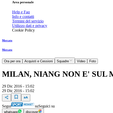
Area personale
Help e Faq
Info e contatti
Termini del servizio
Utilizzo dati e privacy
Cookie Policy
Mercato
Mercato
Ora per ora
Acquisti e Cessioni
Squadre
Video
Foto
MILAN, NIANG NON E' SUL
29 Dic 2016 - 15:02
29 Dic 2016 - 15:02
Segui
su
Seguici su
whatsapp
discover