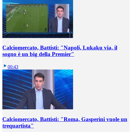
Calciomercato, Battisti: "Napoli, Lukaku via, il
sogno è un big della Premier"
00:43
Calciomercato, Battisti: "Roma, Gasperini vuole un
trequartista"