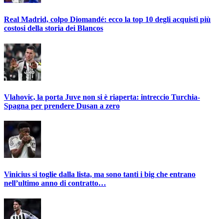
Real Madrid, colpo Diomandé: ecco la top 10 degli acquisti più
costosi della storia dei Blancos
Vlahovic, la porta Juve non si è riaperta: intreccio Turchia-
Spagna per prendere Dusan a zero
Vinicius si toglie dalla lista, ma sono tanti i big che entrano
nell’ultimo anno di contratto…