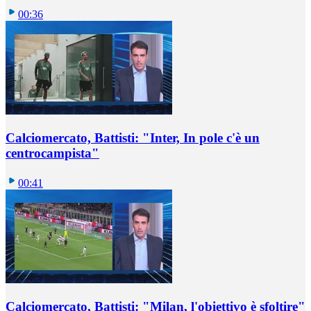
00:36
Calciomercato, Battisti: "Inter, In pole c'è un
centrocampista"
00:41
Calciomercato, Battisti: "Milan, l'obiettivo è sfoltire"