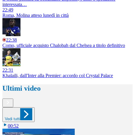
interessata…
22:49
Roma, Molina atteso lunedì in città
22:38
Como, ufficiale acquisto Chalobah dal Chelsea a titolo definitivo
22:31
Khalaili, dall'Inter alla Premier: accordo col Crystal Palace
Ultimi video
Vedi tutti
00:52