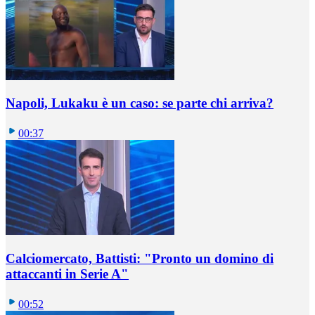
Napoli, Lukaku è un caso: se parte chi arriva?
00:37
Calciomercato, Battisti: "Pronto un domino di
attaccanti in Serie A"
00:52