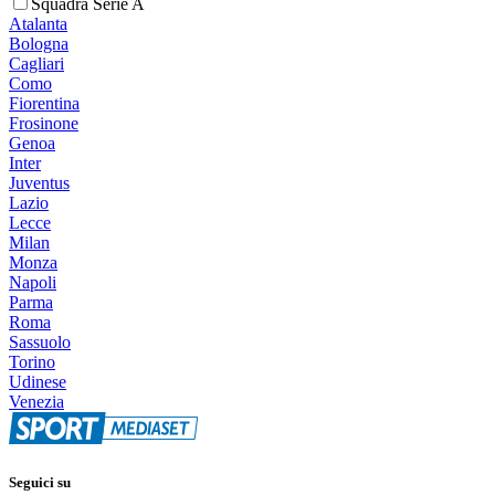
Squadra Serie A
Atalanta
Bologna
Cagliari
Como
Fiorentina
Frosinone
Genoa
Inter
Juventus
Lazio
Lecce
Milan
Monza
Napoli
Parma
Roma
Sassuolo
Torino
Udinese
Venezia
Seguici su