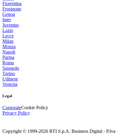
Fiorentina
Frosinone
Genoa
Inter
Juventus
Lazio
Lecce
Milan
Monza
Napoli
Parma
Roma
Sassuolo
Torino
Udinese
Venezia
Legal
Corporate
Cookie Policy
Privacy Policy
Copyright © 1999-
2026
RTI S.p.A. Business Digital - P.Iva