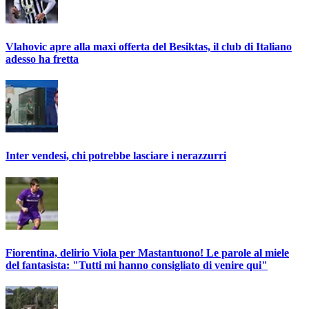
Vlahovic apre alla maxi offerta del Besiktas, il club di Italiano
adesso ha fretta
Inter vendesi, chi potrebbe lasciare i nerazzurri
Fiorentina, delirio Viola per Mastantuono! Le parole al miele
del fantasista: "Tutti mi hanno consigliato di venire qui"