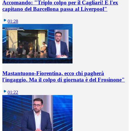
Accomando: "Triplo colpo per il Cagliari! E l'ex
capitano del Barcellona passa al Liverpool"
01:28
Mastantuono-Fiorentina, ecco chi pagherà
l'ingaggio. Ma il colpo di giornata è del Frosinone"
01:22