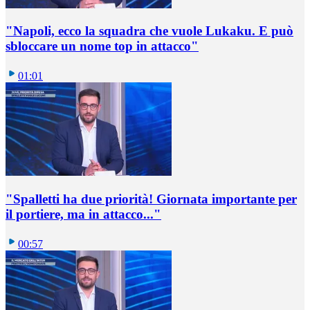
"Napoli, ecco la squadra che vuole Lukaku. E può
sbloccare un nome top in attacco"
01:01
"Spalletti ha due priorità! Giornata importante per
il portiere, ma in attacco..."
00:57