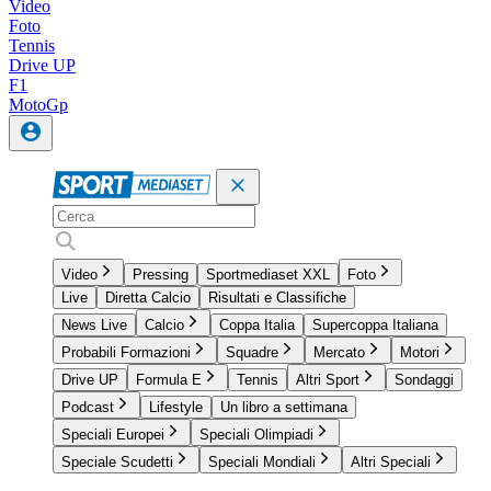
Video
Foto
Tennis
Drive UP
F1
MotoGp
Video
Pressing
Sportmediaset XXL
Foto
Live
Diretta Calcio
Risultati e Classifiche
News Live
Calcio
Coppa Italia
Supercoppa Italiana
Probabili Formazioni
Squadre
Mercato
Motori
Drive UP
Formula E
Tennis
Altri Sport
Sondaggi
Podcast
Lifestyle
Un libro a settimana
Speciali Europei
Speciali Olimpiadi
Speciale Scudetti
Speciali Mondiali
Altri Speciali