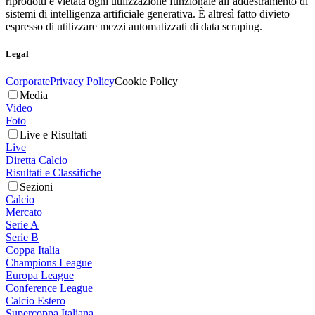
riprodotti è vietata ogni utilizzazione funzionale all’addestramento di
sistemi di intelligenza artificiale generativa. È altresì fatto divieto
espresso di utilizzare mezzi automatizzati di data scraping.
Legal
Corporate
Privacy Policy
Cookie Policy
Media
Video
Foto
Live e Risultati
Live
Diretta Calcio
Risultati e Classifiche
Sezioni
Calcio
Mercato
Serie A
Serie B
Coppa Italia
Champions League
Europa League
Conference League
Calcio Estero
Supercoppa Italiana