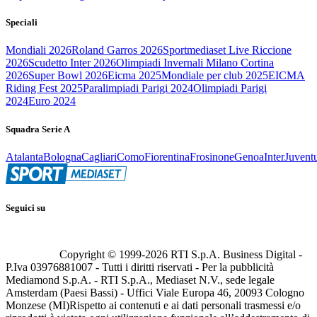
Speciali
Mondiali 2026
Roland Garros 2026
Sportmediaset Live Riccione
2026
Scudetto Inter 2026
Olimpiadi Invernali Milano Cortina
2026
Super Bowl 2026
Eicma 2025
Mondiale per club 2025
EICMA
Riding Fest 2025
Paralimpiadi Parigi 2024
Olimpiadi Parigi
2024
Euro 2024
Squadra Serie A
Atalanta
Bologna
Cagliari
Como
Fiorentina
Frosinone
Genoa
Inter
Juvent
Seguici su
Copyright © 1999-
2026
RTI S.p.A. Business Digital -
P.Iva 03976881007 - Tutti i diritti riservati - Per la pubblicità
Mediamond S.p.A. - RTI S.p.A., Mediaset N.V., sede legale
Amsterdam (Paesi Bassi) - Uffici Viale Europa 46, 20093 Cologno
Monzese (MI)
Rispetto ai contenuti e ai dati personali trasmessi e/o