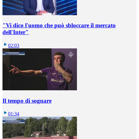
"Vi dico l'uomo che può sbloccare il mercato
dell'Inter"
02:03
Il tempo di sognare
01:34