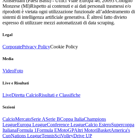
Amsterdam (Paesi Bassi) - Uffici Viale Europa 46, 20093 Cologno
Monzese (MI)
Rispetto ai contenuti e ai dati personali trasmessi e/o
riprodotti è vietata ogni utilizzazione funzionale all’addestramento di
sistemi di intelligenza artificiale generativa. È altresì fatto divieto
espresso di utilizzare mezzi automatizzati di data scraping.
Legal
Corporate
Privacy Policy
Cookie Policy
Media
Video
Foto
Live e Risultati
Live
Diretta Calcio
Risultati e Classifiche
Sezioni
Calcio
Mercato
Serie A
Serie B
Coppa Italia
Champions
League
Europa League
Conference League
Calcio Estero
Supercoppa
Italiana
Formula 1
Formula E
MotoGP
Altri Motori
Basket
America's
Cup
Nations League
Tennis
Sci
Volley
Drive UP