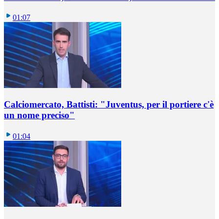
01:07
Calciomercato, Battisti: "Juventus, per il portiere c'è
un nome preciso"
01:04