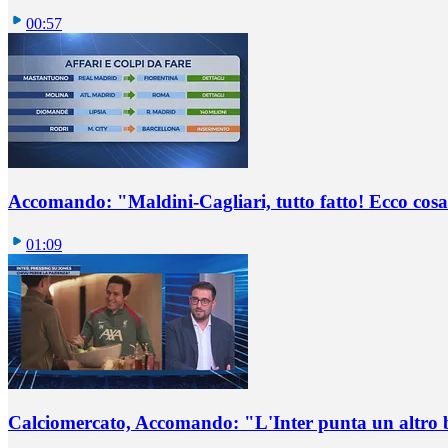
00:57
Accomando: "Maldini-Cagliari, tutto fatto! Ecco cosa
01:09
Calciomercato, Accomando: "L'Inter punta un altro 