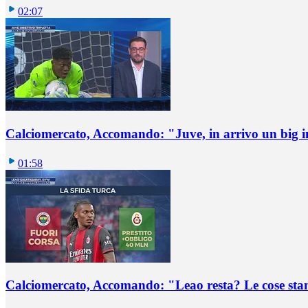
02:07
Calciomercato, Accomando: "Juve, in arrivo un big i
01:58
Calciomercato, Accomando: "Leao resta? Le cose st