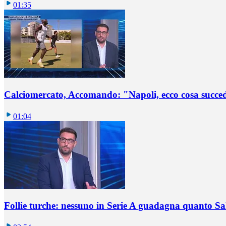
01:35
Calciomercato, Accomando: "Napoli, ecco cosa succ
01:04
Follie turche: nessuno in Serie A guadagna quanto S