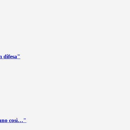
n difesa"
anno così…"