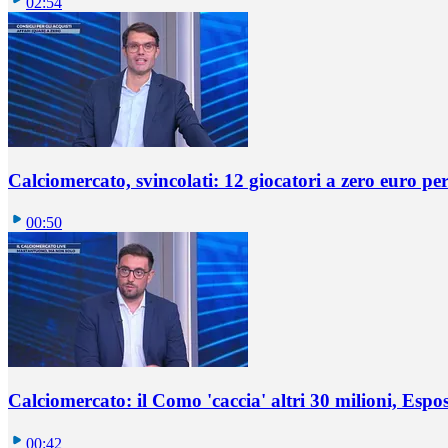
02:54
Calciomercato, svincolati: 12 giocatori a zero euro pe
00:50
Calciomercato: il Como 'caccia' altri 30 milioni, Espos
00:42